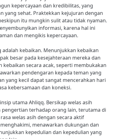
un kepercayaan dan kredibilitas, yang
n yang sehat. Praktekkan kejujuran dengan
skipun itu mungkin sulit atau tidak nyaman.
enyembunyikan informasi, karena hal ini
aman dan mengikis kepercayaan.
qq adalah kebaikan. Menunjukkan kebaikan
mpak besar pada kesejahteraan mereka dan
an kebaikan secara acak, seperti membukakan
enawarkan pendengaran kepada teman yang
n yang kecil dapat sangat mencerahkan hari
sa kebersamaan dan koneksi.
nsip utama Ahliqq. Bersikap welas asih
pengertian terhadap orang lain, terutama di
ah rasa welas asih dengan secara aktif
a menghakimi, menawarkan dukungan dan
enunjukkan kepedulian dan kepedulian yang