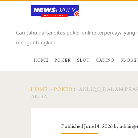
Cari tahu daftar situs poker online terpercaya ya
menguntungkan.
HOME
POKER
SLOT
CASINO
SBOBE
HOME
>
POKER
>
AHLIQQ DALAM PRAK
ANDA
Published June 14, 2026 by
admin@n