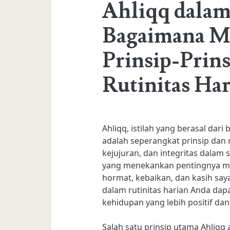
Ahliqq dalam
Bagaimana 
Prinsip-Prin
Rutinitas Ha
Ahliqq, istilah yang berasal dari
adalah seperangkat prinsip dan 
kejujuran, dan integritas dalam
yang menekankan pentingnya me
hormat, kebaikan, dan kasih say
dalam rutinitas harian Anda 
kehidupan yang lebih positif d
Salah satu prinsip utama Ahliqq 