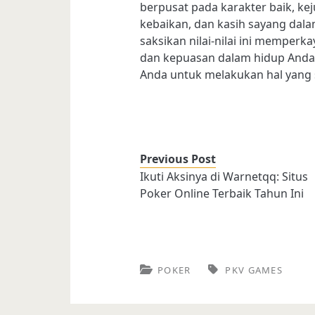
berpusat pada karakter baik, keju
kebaikan, dan kasih sayang dala
saksikan nilai-nilai ini memp
dan kepuasan dalam hidup Anda,
Anda untuk melakukan hal yang
Previous Post
Ikuti Aksinya di Warnetqq: Situs
Poker Online Terbaik Tahun Ini
POKER
PKV GAMES