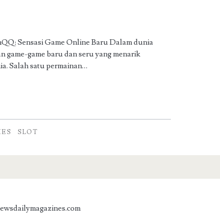
nQQ: Sensasi Game Online Baru Dalam dunia
lan game-game baru dan seru yang menarik
nia. Salah satu permainan…
MES
SLOT
ewsdailymagazines.com