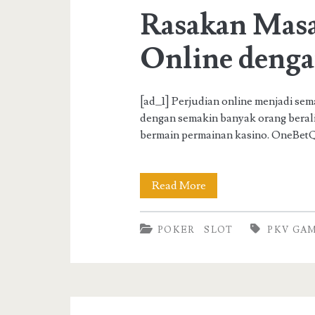
Rasakan Masa
Online deng
[ad_1] Perjudian online menjadi se
dengan semakin banyak orang beral
bermain permainan kasino. OneBetQ
Rasakan
Read More
Masa
POKER
SLOT
PKV GA
Depan
Perjudian
Online
dengan