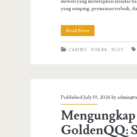
mewah yang menetapkan standar bagi
yang ramping, permainan terbaik, dan
Bergabunglah
Read More
dengan
CASINO
POKER
SLOT
Elite
di
RoyalQQ:
Kasino
Online
Published July 19, 2026 by
admin@n
yang
Mengungkap 
Menetapkan
GoldenQQ: S
Standar