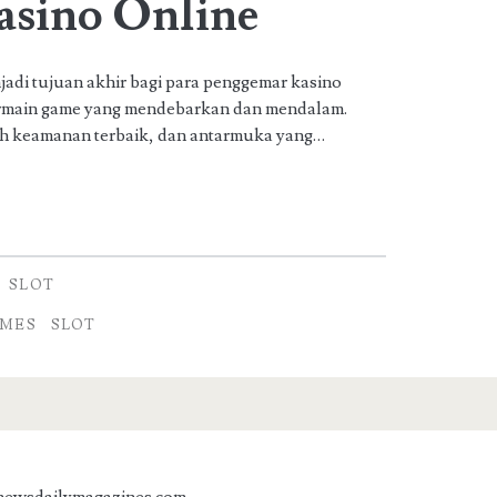
asino Online
adi tujuan akhir bagi para penggemar kasino
ermain game yang mendebarkan dan mendalam.
h keamanan terbaik, dan antarmuka yang…
SLOT
AMES
SLOT