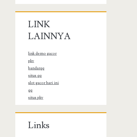
LINK
LAINNYA
link demo gacor
pkv
bandarqq
situs qq
slot gacor hari ini
qq
situs pkv
Links