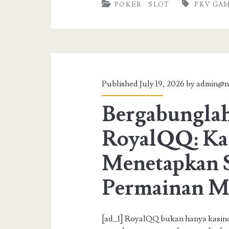
POKER
SLOT
PKV GA
Kompetitif
Anda
dengan
JaguarQQ:
Platform
Published July 19, 2026 by
admin@n
Game
Bergabunglah
Online
RoyalQQ: Kas
Utama
Menetapkan 
Permainan 
[ad_1] RoyalQQ bukan hanya kasino 