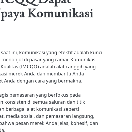
Upaya Komunikasi
 saat ini, komunikasi yang efektif adalah kunci
 menonjol di pasar yang ramai. Komunikasi
Kualitas (IMCQQ) adalah alat canggih yang
ikasi merek Anda dan membantu Anda
et Anda dengan cara yang bermakna.
egis pemasaran yang berfokus pada
n konsisten di semua saluran dan titik
n berbagai alat komunikasi seperti
t, media sosial, dan pemasaran langsung,
wa pesan merek Anda jelas, kohesif, dan
da.