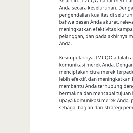
Selain itu, IMCQQ dapat memban
Anda secara keseluruhan. Deng
pengendalian kualitas di selur
bahwa pesan Anda akurat, relev
meningkatkan efektivitas kamp
pelanggan, dan pada akhirnya m
Anda.
Kesimpulannya, IMCQQ adalah a
komunikasi merek Anda. Dengan
menciptakan citra merek terpad
lebih efektif, dan meningkatkan
membantu Anda terhubung deng
bermakna dan mencapai tujuan b
upaya komunikasi merek Anda,
sebagai bagian dari strategi pe