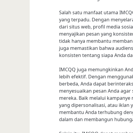
Salah satu manfaat utama IMCQ
yang terpadu. Dengan menyelar
dari situs web, profil media sos
menyajikan pesan yang konsiste
tidak hanya membantu membangu
juga memastikan bahwa audiens
konsisten tentang siapa Anda d
IMCQQ juga memungkinkan Anda
lebih efektif. Dengan mengguna
berbeda, Anda dapat berinterak
menyesuaikan pesan Anda agar 
mereka. Baik melalui kampanye m
yang dipersonalisasi, atau ikla
membantu Anda terhubung denga
dalam dan membangun hubunga