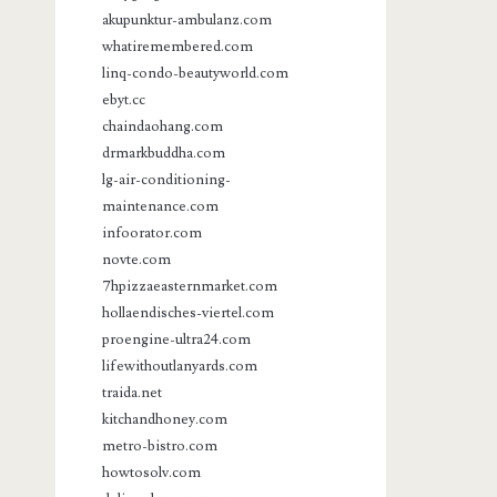
akupunktur-ambulanz.com
whatiremembered.com
linq-condo-beautyworld.com
ebyt.cc
chaindaohang.com
drmarkbuddha.com
lg-air-conditioning-
maintenance.com
infoorator.com
novte.com
7hpizzaeasternmarket.com
hollaendisches-viertel.com
proengine-ultra24.com
lifewithoutlanyards.com
traida.net
kitchandhoney.com
metro-bistro.com
howtosolv.com