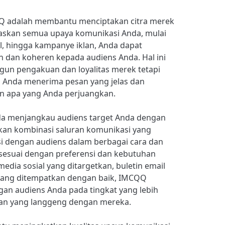
Q adalah membantu menciptakan citra merek
askan semua upaya komunikasi Anda, mulai
ial, hingga kampanye iklan, Anda dapat
n dan koheren kepada audiens Anda. Hal ini
n pengakuan dan loyalitas merek tetapi
 Anda menerima pesan yang jelas dan
an apa yang Anda perjuangkan.
 menjangkau audiens target Anda dengan
kan kombinasi saluran komunikasi yang
si dengan audiens dalam berbagai cara dan
sesuai dengan preferensi dan kebutuhan
edia sosial yang ditargetkan, buletin email
n yang ditempatkan dengan baik, IMCQQ
n audiens Anda pada tingkat yang lebih
n yang langgeng dengan mereka.