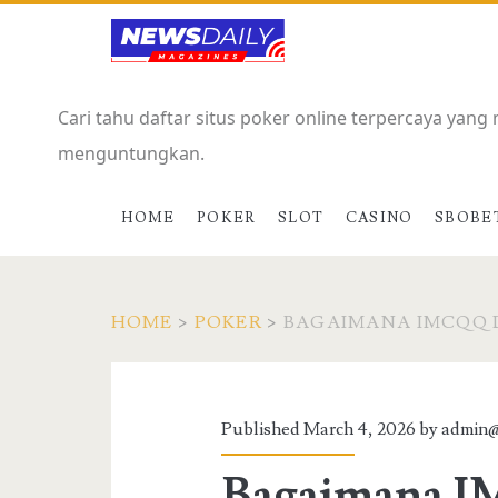
Cari tahu daftar situs poker online terpercaya ya
menguntungkan.
HOME
POKER
SLOT
CASINO
SBOBE
HOME
>
POKER
>
BAGAIMANA IMCQQ 
Published March 4, 2026 by
admin@
Bagaimana 