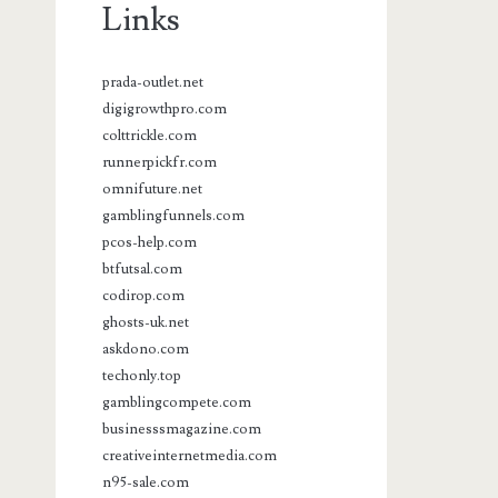
Links
prada-outlet.net
digigrowthpro.com
colttrickle.com
runnerpickfr.com
omnifuture.net
gamblingfunnels.com
pcos-help.com
btfutsal.com
codirop.com
ghosts-uk.net
askdono.com
techonly.top
gamblingcompete.com
businesssmagazine.com
creativeinternetmedia.com
n95-sale.com