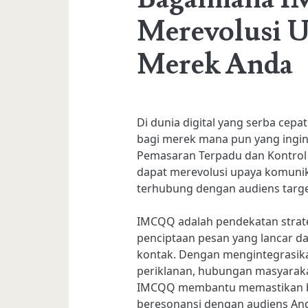
Merevolusi 
Merek Anda
Di dunia digital yang serba cepat
bagi merek mana pun yang ingin
Pemasaran Terpadu dan Kontrol 
dapat merevolusi upaya komun
terhubung dengan audiens targ
IMCQQ adalah pendekatan strat
penciptaan pesan yang lancar da
kontak. Dengan mengintegrasika
periklanan, hubungan masyaraka
IMCQQ membantu memastikan bah
beresonansi dengan audiens An