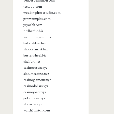
delicesdemanon.com
testboo.com
weddingdressstudio.com
premiumplox.com
yayosbk.com
neilhardie.biz
webmoneysurf.biz
kolohebluet.biz
shootermask.biz
busterwheel.biz
shelfari.net
casinorussia.xyz
slotumcasino.xyz
casinoglamour.xyz
casinodollars.xyz
casinojoker.xyz
pokerdewa.xyz
slot-wiki.xyz
watch2match.com