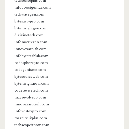
techsenseplus.com
infoboostgenius.com
techwavegen.com
bytesavvypro.com
byteinsightgen.com
digizinetech.com
infomatrixgen.com
innovexarolab.com
infobytetechlab.com
codespherepro.com
codegenixnet.com
bytesourceweb.com
byteinsightnow.com
coderevivetech.com
magrevolveco.com
innovexarotech.com
infovortexpro.com
magcircuitplus.com
techscopeitnow.com