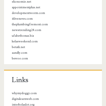
ekonomie.net
appointmentplus.net
developmentworm.com
itlivenews.com
theplumbingfremont.com
newstrending24.com
ufabetbonus.biz
kelasweekend.com
betatk.net
aandly.com
bswoo.com
Links
whymydoggy.com
digitalearnweb.com
interbolaslot.org