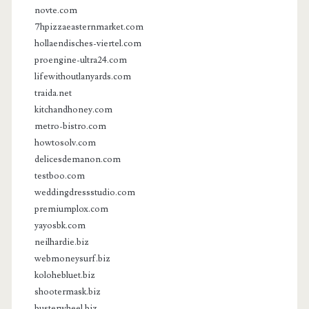
novte.com
7hpizzaeasternmarket.com
hollaendisches-viertel.com
proengine-ultra24.com
lifewithoutlanyards.com
traida.net
kitchandhoney.com
metro-bistro.com
howtosolv.com
delicesdemanon.com
testboo.com
weddingdressstudio.com
premiumplox.com
yayosbk.com
neilhardie.biz
webmoneysurf.biz
kolohebluet.biz
shootermask.biz
busterwheel.biz