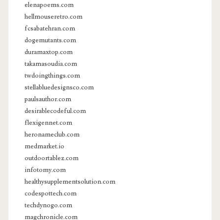
elenapoems.com
hellmouseretro.com
fcsabatehran.com
dogemutants.com
duramaxtop.com
takamasoudia.com
twdoingthings.com
stellabluedesignsco.com
paulsauthor.com
desirablecodeful.com
flexigennet.com
heronameclub.com
medmarket.io
outdoortablez.com
infotomy.com
healthysupplementsolution.com
codespottech.com
techdynogo.com
magchronicle.com