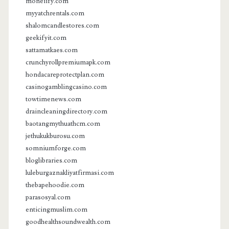
moneiify.com
myyatchrentals.com
shalomcandlestores.com
geekifyit.com
sattamatkaes.com
crunchyrollpremiumapk.com
hondacareprotectplan.com
casinogamblingcasino.com
towtimenews.com
draincleaningdirectory.com
baotangmythuathcm.com
jethukukburosu.com
somniumforge.com
bloglibraries.com
luleburgaznakliyatfirmasi.com
thebapehoodie.com
parasosyal.com
enticingmuslim.com
goodhealthsoundwealth.com