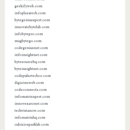
geekifyweb.com
infoplazatech.com
bytegeniusxpert.com
innovatebytelab.com
infobytepro.com
magbytego.com
codegeniusnet.com
infoinsightnet.com
bytesourcehq.com
byteinsightnet.com
codepulsetechco.com
digizineweb.com
codeconnectx.com
infomatrixxpert.com
innovexaronet.com
techvistanow.com
infomatrixhq.com
cubixiosparklab.com