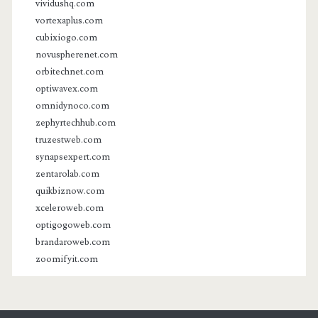
vividushq.com
vortexaplus.com
cubixiogo.com
novuspherenet.com
orbitechnet.com
optiwavex.com
omnidynoco.com
zephyrtechhub.com
truzestweb.com
synapsexpert.com
zentarolab.com
quikbiznow.com
xceleroweb.com
optigogoweb.com
brandaroweb.com
zoomifyit.com