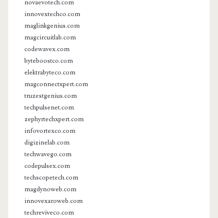
novaevotech.com
innovextechco.com
maglinkgenius.com
magcircuitlab.com
codewavex.com
byteboostco.com
elektrabyteco.com
magconnectxpert.com
truzestgenius.com
techpulsenet.com
zephyrtechxpert.com
infovortexco.com
digizinelab.com
techwavego.com
codepulsex.com
techscopetech.com
magdynoweb.com
innovexaroweb.com
techreviveco.com