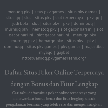
menuqq pkv
|
situs pkv games
|
situs pkv games
|
situs qq
|
slot
|
situs pkv
|
slot terpercaya
|
pkv qq
|
judi bola
|
slot
|
situs pkv
|
pkv
|
dominoqq
|
murniqq pkv
|
hematqq pkv
|
slot gacor hari ini
|
slot
gacor hari ini
|
slot gacor hari ini
|
menuqq pkv
|
murniqq pkv
|
hematqq pkv
|
situs pkv
|
pkv
|
dominoqq
|
situs pkv games
|
pkv games
|
majestibet
|
miyaqq
|
gajibet
|
https://ahliqq.pkvgamesresmi.org/
Daftar Situs Poker Online Terpercaya
dengan Bonus dan Fitur Lengkap
Cari tahu daftar situs poker online terpercaya yang
menawarkan bonus besar dan fitur lengkap untuk
pengalaman bermain yang lebih seru dan menguntungkan.