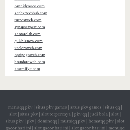
omnidynoco.com
zephyrtechhub.com
truzestweb.com
synapsexpert.com
zentarolab.com
quikbiznow.com
xceleroweb.com
optigogoweb.com
brandaroweb.com
zoomifyit.com
menuqq pkv
|
situs pkv games
|
situs pkv games
|
situs qq
|
slot
|
situs pkv
|
slot terpercaya
|
pkv qq
|
judi bola
|
slot
|
situs pkv
|
pkv
|
dominoqq
|
murniqq pkv
|
hematqq pkv
|
slot
gacor hari ini
|
slot gacor hari ini
|
slot gacor hari ini
|
menuqq