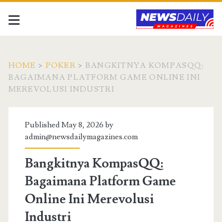
HOME
>
POKER
>
BANGKITNYA KOMPASQQ:
BAGAIMANA PLATFORM GAME ONLINE INI
MEREVOLUSI INDUSTRI
Published May 8, 2026 by
admin@newsdailymagazines.com
Bangkitnya KompasQQ:
Bagaimana Platform Game
Online Ini Merevolusi
Industri