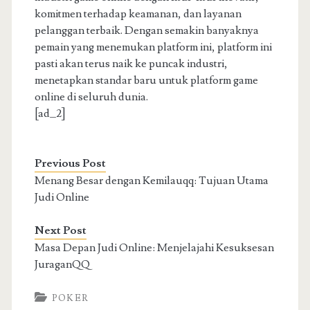
komitmen terhadap keamanan, dan layanan
pelanggan terbaik. Dengan semakin banyaknya
pemain yang menemukan platform ini, platform ini
pasti akan terus naik ke puncak industri,
menetapkan standar baru untuk platform game
online di seluruh dunia.
[ad_2]
Previous Post
Menang Besar dengan Kemilauqq: Tujuan Utama
Judi Online
Next Post
Masa Depan Judi Online: Menjelajahi Kesuksesan
JuraganQQ
POKER