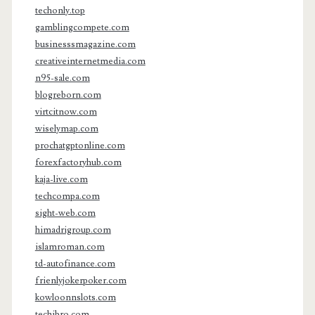
techonly.top
gamblingcompete.com
businesssmagazine.com
creativeinternetmedia.com
n95-sale.com
blogreborn.com
virtcitnow.com
wiselymap.com
prochatgptonline.com
forexfactoryhub.com
kaja-live.com
techcompa.com
sight-web.com
himadrigroup.com
islamroman.com
td-autofinance.com
frienlyjokerpoker.com
kowloonnslots.com
techibro.com