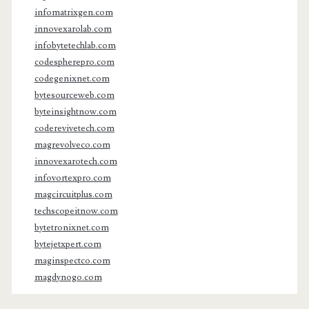
infomatrixgen.com
innovexarolab.com
infobytetechlab.com
codespherepro.com
codegenixnet.com
bytesourceweb.com
byteinsightnow.com
coderevivetech.com
magrevolveco.com
innovexarotech.com
infovortexpro.com
magcircuitplus.com
techscopeitnow.com
bytetronixnet.com
bytejetxpert.com
maginspectco.com
magdynogo.com