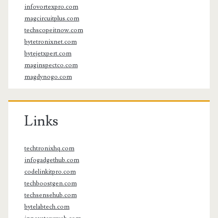
infovortexpro.com
magcircuitplus.com
techscopeitnow.com
bytetronixnet.com
bytejetxpert.com
maginspectco.com
magdynogo.com
Links
techtronixhq.com
infogadgethub.com
codelinkitpro.com
techboostgen.com
techsensehub.com
bytelabtech.com