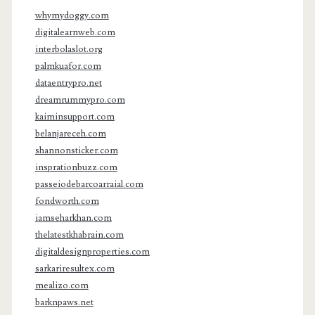
whymydoggy.com
digitalearnweb.com
interbolaslot.org
palmkuafor.com
dataentrypro.net
dreamrummypro.com
kaiminsupport.com
belanjareceh.com
shannonsticker.com
insprationbuzz.com
passeiodebarcoarraial.com
fondworth.com
iamseharkhan.com
thelatestkhabrain.com
digitaldesignproperties.com
sarkariresultex.com
mealizo.com
barknpaws.net