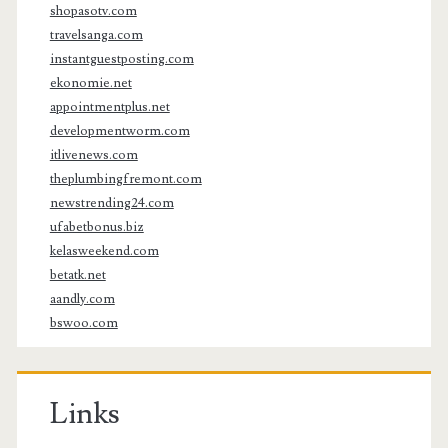
shopasotv.com
travelsanga.com
instantguestposting.com
ekonomie.net
appointmentplus.net
developmentworm.com
itlivenews.com
theplumbingfremont.com
newstrending24.com
ufabetbonus.biz
kelasweekend.com
betatk.net
aandly.com
bswoo.com
Links