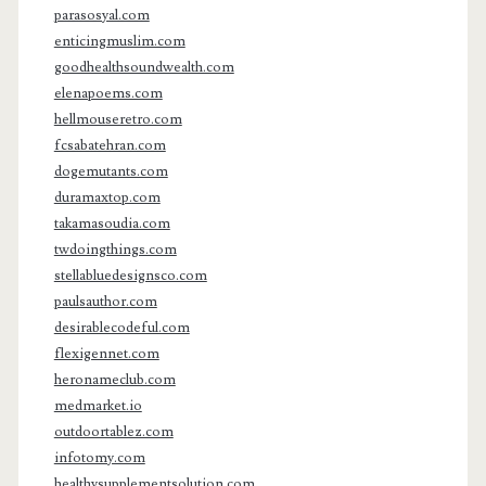
parasosyal.com
enticingmuslim.com
goodhealthsoundwealth.com
elenapoems.com
hellmouseretro.com
fcsabatehran.com
dogemutants.com
duramaxtop.com
takamasoudia.com
twdoingthings.com
stellabluedesignsco.com
paulsauthor.com
desirablecodeful.com
flexigennet.com
heronameclub.com
medmarket.io
outdoortablez.com
infotomy.com
healthysupplementsolution.com