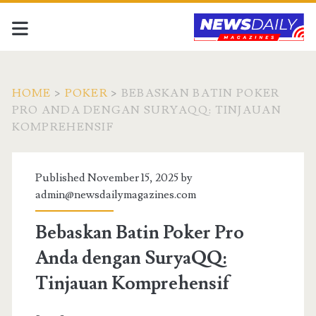
HOME
>
POKER
>
BEBASKAN BATIN POKER
PRO ANDA DENGAN SURYAQQ: TINJAUAN
KOMPREHENSIF
Published November 15, 2025 by
admin@newsdailymagazines.com
Bebaskan Batin Poker Pro
Anda dengan SuryaQQ:
Tinjauan Komprehensif