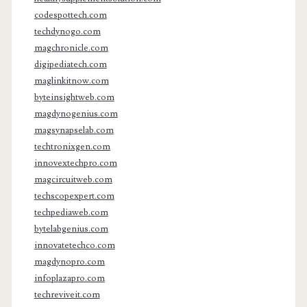
codespottech.com
techdynogo.com
magchronicle.com
digipediatech.com
maglinkitnow.com
byteinsightweb.com
magdynogenius.com
magsynapselab.com
techtronixgen.com
innovextechpro.com
magcircuitweb.com
techscopexpert.com
techpediaweb.com
bytelabgenius.com
innovatetechco.com
magdynopro.com
infoplazapro.com
techreviveit.com