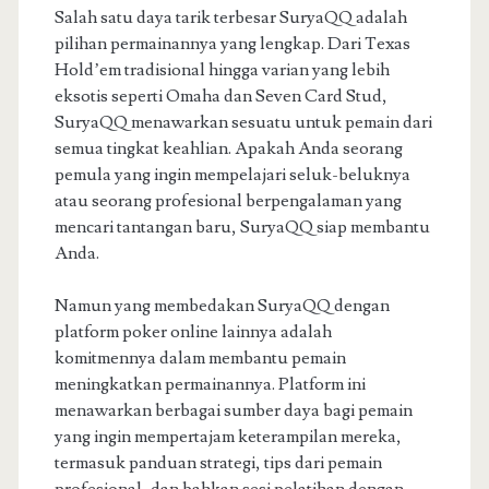
Salah satu daya tarik terbesar SuryaQQ adalah
pilihan permainannya yang lengkap. Dari Texas
Hold’em tradisional hingga varian yang lebih
eksotis seperti Omaha dan Seven Card Stud,
SuryaQQ menawarkan sesuatu untuk pemain dari
semua tingkat keahlian. Apakah Anda seorang
pemula yang ingin mempelajari seluk-beluknya
atau seorang profesional berpengalaman yang
mencari tantangan baru, SuryaQQ siap membantu
Anda.
Namun yang membedakan SuryaQQ dengan
platform poker online lainnya adalah
komitmennya dalam membantu pemain
meningkatkan permainannya. Platform ini
menawarkan berbagai sumber daya bagi pemain
yang ingin mempertajam keterampilan mereka,
termasuk panduan strategi, tips dari pemain