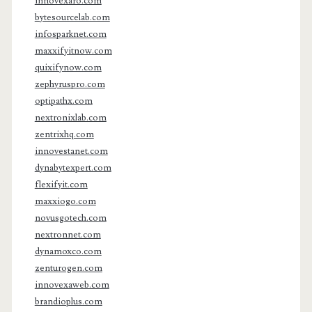
innovexaro.com
bytesourcelab.com
infosparknet.com
maxxifyitnow.com
quixifynow.com
zephyruspro.com
optipathx.com
nextronixlab.com
zentrixhq.com
innovestanet.com
dynabytexpert.com
flexifyit.com
maxxiogo.com
novusgotech.com
nextronnet.com
dynamoxco.com
zenturogen.com
innovexaweb.com
brandioplus.com