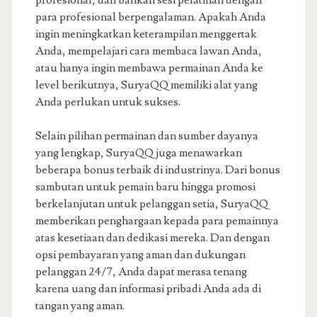
profesional, dan bahkan sesi pelatihan dengan
para profesional berpengalaman. Apakah Anda
ingin meningkatkan keterampilan menggertak
Anda, mempelajari cara membaca lawan Anda,
atau hanya ingin membawa permainan Anda ke
level berikutnya, SuryaQQ memiliki alat yang
Anda perlukan untuk sukses.
Selain pilihan permainan dan sumber dayanya
yang lengkap, SuryaQQ juga menawarkan
beberapa bonus terbaik di industrinya. Dari bonus
sambutan untuk pemain baru hingga promosi
berkelanjutan untuk pelanggan setia, SuryaQQ
memberikan penghargaan kepada para pemainnya
atas kesetiaan dan dedikasi mereka. Dan dengan
opsi pembayaran yang aman dan dukungan
pelanggan 24/7, Anda dapat merasa tenang
karena uang dan informasi pribadi Anda ada di
tangan yang aman.