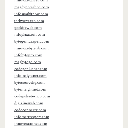
innovatexaweb.com
magdynotechco.com
infosparkitnow.com
techvortexco.com
geekifyweb.com
infoplazatech.com
bytegeniusxpert.com
innovatebytelab.com
infobytepro.com
magbytego.com
codegeniusnet.com
infoinsightnet.com
bytesourcehq.com
byteinsightnet.com
codepulsetechco.com
digizineweb.com
codeconnectx.com
infomatrixxpert.com
innovexaronet.com