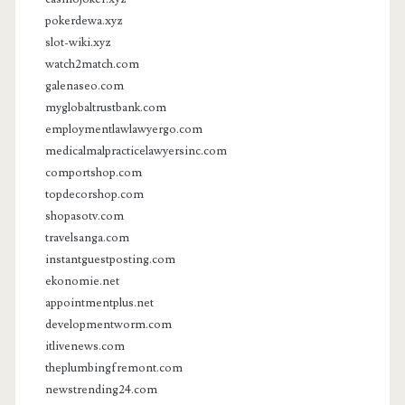
pokerdewa.xyz
slot-wiki.xyz
watch2match.com
galenaseo.com
myglobaltrustbank.com
employmentlawlawyergo.com
medicalmalpracticelawyersinc.com
comportshop.com
topdecorshop.com
shopasotv.com
travelsanga.com
instantguestposting.com
ekonomie.net
appointmentplus.net
developmentworm.com
itlivenews.com
theplumbingfremont.com
newstrending24.com