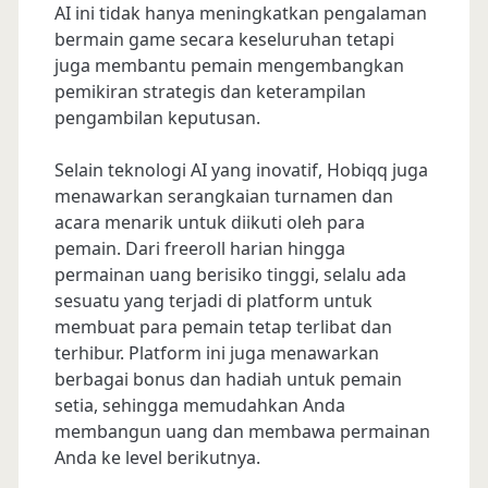
AI ini tidak hanya meningkatkan pengalaman
bermain game secara keseluruhan tetapi
juga membantu pemain mengembangkan
pemikiran strategis dan keterampilan
pengambilan keputusan.
Selain teknologi AI yang inovatif, Hobiqq juga
menawarkan serangkaian turnamen dan
acara menarik untuk diikuti oleh para
pemain. Dari freeroll harian hingga
permainan uang berisiko tinggi, selalu ada
sesuatu yang terjadi di platform untuk
membuat para pemain tetap terlibat dan
terhibur. Platform ini juga menawarkan
berbagai bonus dan hadiah untuk pemain
setia, sehingga memudahkan Anda
membangun uang dan membawa permainan
Anda ke level berikutnya.