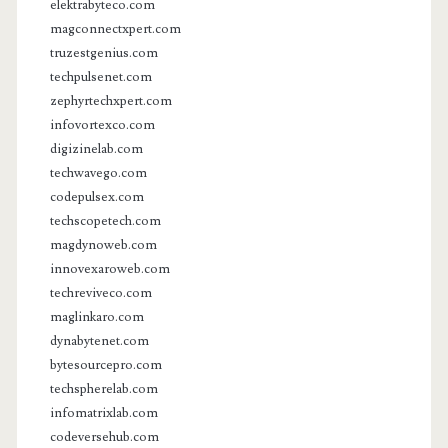
elektrabyteco.com
magconnectxpert.com
truzestgenius.com
techpulsenet.com
zephyrtechxpert.com
infovortexco.com
digizinelab.com
techwavego.com
codepulsex.com
techscopetech.com
magdynoweb.com
innovexaroweb.com
techreviveco.com
maglinkaro.com
dynabytenet.com
bytesourcepro.com
techspherelab.com
infomatrixlab.com
codeversehub.com