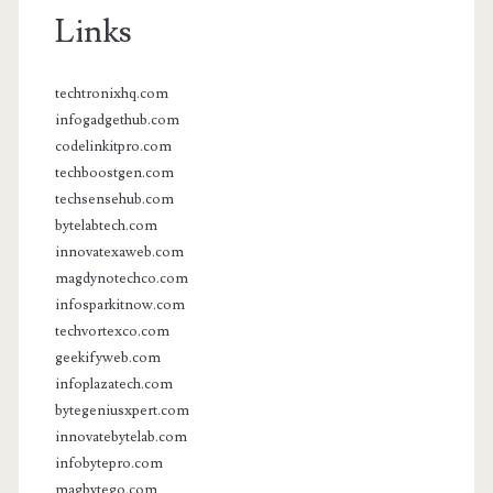
Links
techtronixhq.com
infogadgethub.com
codelinkitpro.com
techboostgen.com
techsensehub.com
bytelabtech.com
innovatexaweb.com
magdynotechco.com
infosparkitnow.com
techvortexco.com
geekifyweb.com
infoplazatech.com
bytegeniusxpert.com
innovatebytelab.com
infobytepro.com
magbytego.com