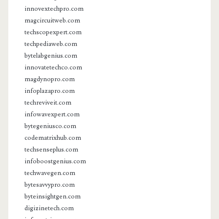
innovextechpro.com
magcircuitweb.com
techscopexpert.com
techpediaweb.com
bytelabgenius.com
innovatetechco.com
magdynopro.com
infoplazapro.com
techreviveit.com
infowavexpert.com
bytegeniusco.com
codematrixhub.com
techsenseplus.com
infoboostgenius.com
techwavegen.com
bytesavvypro.com
byteinsightgen.com
digizinetech.com