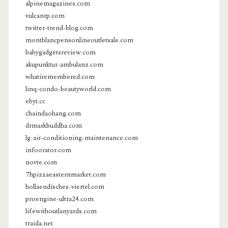
alpinemagazines.com
vulcanrp.com
twitter-trend-blog.com
montblancpensonlineoutletsale.com
babygadgetsreview.com
akupunktur-ambulanz.com
whatiremembered.com
linq-condo-beautyworld.com
ebyt.cc
chaindaohang.com
drmarkbuddha.com
lg-air-conditioning-maintenance.com
infoorator.com
novte.com
7hpizzaeasternmarket.com
hollaendisches-viertel.com
proengine-ultra24.com
lifewithoutlanyards.com
traida.net