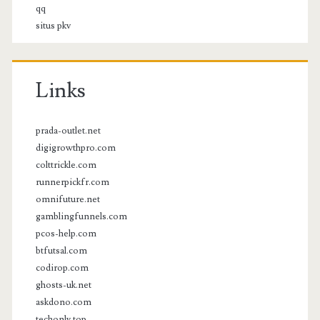
qq
situs pkv
Links
prada-outlet.net
digigrowthpro.com
colttrickle.com
runnerpickfr.com
omnifuture.net
gamblingfunnels.com
pcos-help.com
btfutsal.com
codirop.com
ghosts-uk.net
askdono.com
techonly.top