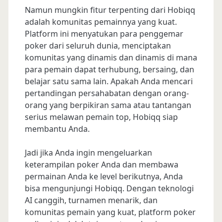
Namun mungkin fitur terpenting dari Hobiqq
adalah komunitas pemainnya yang kuat.
Platform ini menyatukan para penggemar
poker dari seluruh dunia, menciptakan
komunitas yang dinamis dan dinamis di mana
para pemain dapat terhubung, bersaing, dan
belajar satu sama lain. Apakah Anda mencari
pertandingan persahabatan dengan orang-
orang yang berpikiran sama atau tantangan
serius melawan pemain top, Hobiqq siap
membantu Anda.
Jadi jika Anda ingin mengeluarkan
keterampilan poker Anda dan membawa
permainan Anda ke level berikutnya, Anda
bisa mengunjungi Hobiqq. Dengan teknologi
AI canggih, turnamen menarik, dan
komunitas pemain yang kuat, platform poker