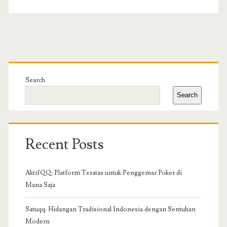
Primary
Sidebar
Search
Search
Recent Posts
AktifQQ: Platform Teratas untuk Penggemar Poker di
Mana Saja
Satuqq: Hidangan Tradisional Indonesia dengan Sentuhan
Modern