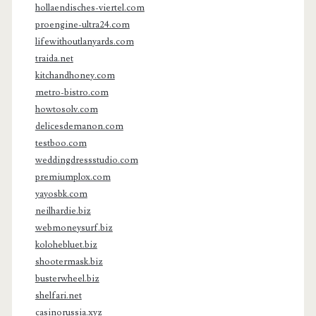
hollaendisches-viertel.com
proengine-ultra24.com
lifewithoutlanyards.com
traida.net
kitchandhoney.com
metro-bistro.com
howtosolv.com
delicesdemanon.com
testboo.com
weddingdressstudio.com
premiumplox.com
yayosbk.com
neilhardie.biz
webmoneysurf.biz
kolohebluet.biz
shootermask.biz
busterwheel.biz
shelfari.net
casinorussia.xyz