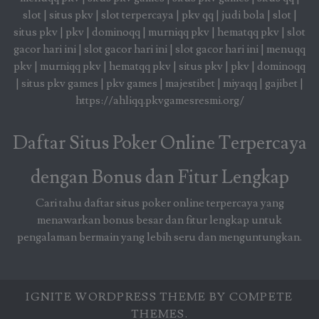
slot
|
situs pkv
|
slot terpercaya
|
pkv qq
|
judi bola
|
slot
|
situs pkv
|
pkv
|
dominoqq
|
murniqq pkv
|
hematqq pkv
|
slot
gacor hari ini
|
slot gacor hari ini
|
slot gacor hari ini
|
menuqq
pkv
|
murniqq pkv
|
hematqq pkv
|
situs pkv
|
pkv
|
dominoqq
|
situs pkv games
|
pkv games
|
majestibet
|
miyaqq
|
gajibet
|
https://ahliqq.pkvgamesresmi.org/
Daftar Situs Poker Online Terpercaya
dengan Bonus dan Fitur Lengkap
Cari tahu daftar situs poker online terpercaya yang
menawarkan bonus besar dan fitur lengkap untuk
pengalaman bermain yang lebih seru dan menguntungkan.
IGNITE WORDPRESS THEME
BY COMPETE
THEMES.