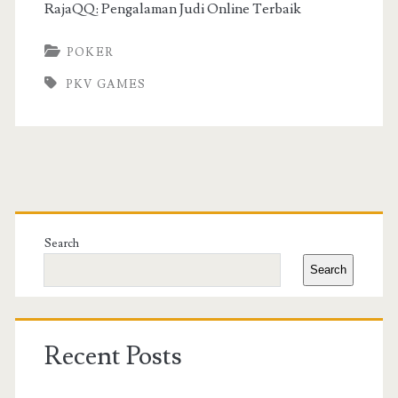
RajaQQ: Pengalaman Judi Online Terbaik
POKER
PKV GAMES
Primary
Sidebar
Search
Search
Recent Posts