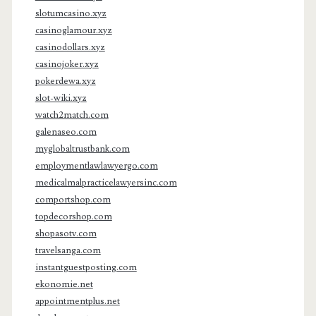
slotumcasino.xyz
casinoglamour.xyz
casinodollars.xyz
casinojoker.xyz
pokerdewa.xyz
slot-wiki.xyz
watch2match.com
galenaseo.com
myglobaltrustbank.com
employmentlawlawyergo.com
medicalmalpracticelawyersinc.com
comportshop.com
topdecorshop.com
shopasotv.com
travelsanga.com
instantguestposting.com
ekonomie.net
appointmentplus.net