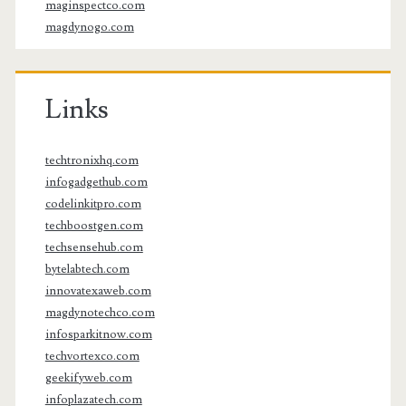
maginspectco.com
magdynogo.com
Links
techtronixhq.com
infogadgethub.com
codelinkitpro.com
techboostgen.com
techsensehub.com
bytelabtech.com
innovatexaweb.com
magdynotechco.com
infosparkitnow.com
techvortexco.com
geekifyweb.com
infoplazatech.com