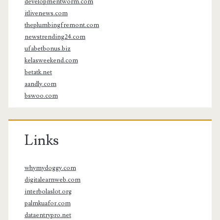
developmentworm.com
itlivenews.com
theplumbingfremont.com
newstrending24.com
ufabetbonus.biz
kelasweekend.com
betatk.net
aandly.com
bswoo.com
Links
whymydoggy.com
digitalearnweb.com
interbolaslot.org
palmkuafor.com
dataentrypro.net