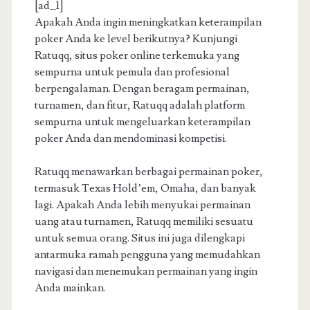
[ad_1]
Apakah Anda ingin meningkatkan keterampilan
poker Anda ke level berikutnya? Kunjungi
Ratuqq, situs poker online terkemuka yang
sempurna untuk pemula dan profesional
berpengalaman. Dengan beragam permainan,
turnamen, dan fitur, Ratuqq adalah platform
sempurna untuk mengeluarkan keterampilan
poker Anda dan mendominasi kompetisi.
Ratuqq menawarkan berbagai permainan poker,
termasuk Texas Hold’em, Omaha, dan banyak
lagi. Apakah Anda lebih menyukai permainan
uang atau turnamen, Ratuqq memiliki sesuatu
untuk semua orang. Situs ini juga dilengkapi
antarmuka ramah pengguna yang memudahkan
navigasi dan menemukan permainan yang ingin
Anda mainkan.