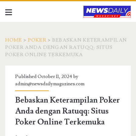
HOME
>
POKER
>
BEBASKAN KETERAMPILAN
POKER ANDA DENGAN RATUQQ: SITUS
POKER ONLINE TERKEMUKA
Published October 11, 2024 by
admin@newsdailymagazines.com
Bebaskan Keterampilan Poker
Anda dengan Ratuqq: Situs
Poker Online Terkemuka