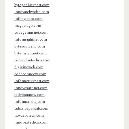
bytegeniusxpert.com
innovatebytelab.com
infobytepro.com
magbytego.com
codegeniusnet.com
infoinsightnet.com
bytesourcehq.com
byteinsightnet.com
codepulsetechco.com
digizineweb.com
codeconnectx.com
infomatrixxpert.com
innovexaronet.com
techvistanow.com
infomatrixhq.com
cubixiosparklab.com
novaevotech.com
innovextechco.com