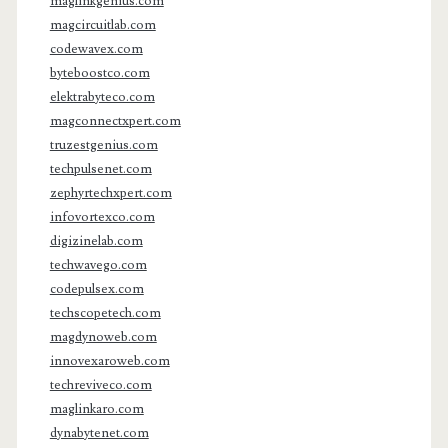
maglinkgenius.com
magcircuitlab.com
codewavex.com
byteboostco.com
elektrabyteco.com
magconnectxpert.com
truzestgenius.com
techpulsenet.com
zephyrtechxpert.com
infovortexco.com
digizinelab.com
techwavego.com
codepulsex.com
techscopetech.com
magdynoweb.com
innovexaroweb.com
techreviveco.com
maglinkaro.com
dynabytenet.com