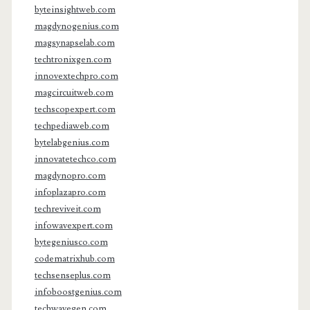
byteinsightweb.com
magdynogenius.com
magsynapselab.com
techtronixgen.com
innovextechpro.com
magcircuitweb.com
techscopexpert.com
techpediaweb.com
bytelabgenius.com
innovatetechco.com
magdynopro.com
infoplazapro.com
techreviveit.com
infowavexpert.com
bytegeniusco.com
codematrixhub.com
techsenseplus.com
infoboostgenius.com
techwavegen.com