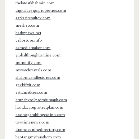
thelatestkhabrain.com
digitaldesignproperties.com
sarkariresultex.com
mealizo.com
barknpaws.net
cellostore.info
asmediamaker.com
globalthoughtonline.com
moneiify.com
myyatchrentals.com
shalomcandlestores.com
geekifyit.com
sattamatkaes.com
crunchyrollpremiumapk.com
hondacareprotectplan.com
casinogamblingcasino.com
towtimenews.com
draincleaningdirectory.com
baotangmythuathcm.com