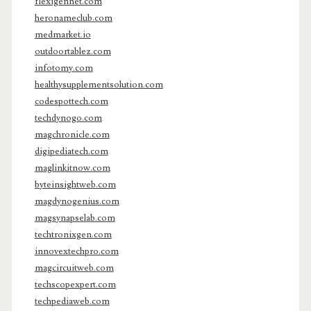
flexigennet.com
heronameclub.com
medmarket.io
outdoortablez.com
infotomy.com
healthysupplementsolution.com
codespottech.com
techdynogo.com
magchronicle.com
digipediatech.com
maglinkitnow.com
byteinsightweb.com
magdynogenius.com
magsynapselab.com
techtronixgen.com
innovextechpro.com
magcircuitweb.com
techscopexpert.com
techpediaweb.com