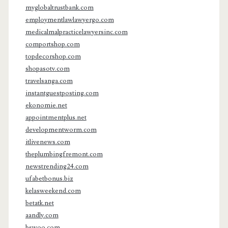
myglobaltrustbank.com
employmentlawlawyergo.com
medicalmalpracticelawyersinc.com
comportshop.com
topdecorshop.com
shopasotv.com
travelsanga.com
instantguestposting.com
ekonomie.net
appointmentplus.net
developmentworm.com
itlivenews.com
theplumbingfremont.com
newstrending24.com
ufabetbonus.biz
kelasweekend.com
betatk.net
aandly.com
bswoo.com