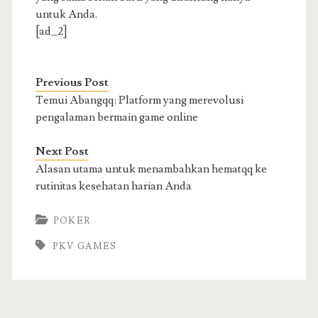
untuk Anda.
[ad_2]
Previous Post
Temui Abangqq: Platform yang merevolusi
pengalaman bermain game online
Next Post
Alasan utama untuk menambahkan hematqq ke
rutinitas kesehatan harian Anda
POKER
PKV GAMES