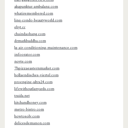
akupunktur-ambulanz.com
whatiremembered.com
linq-condo-beautyworld.com
ebyt.cc
chaindaohang.com
drmarkbuddha.com
lg-air-conditioning-maintenance.com
infoorator.com
novte.com
7hpizzaeasternmarket.com
hollaendisches-viertel.com
proengine-ultra24.com
lifewithoutlanyards.com
traida.net
kitchandhoney.com
metro-bistro.com
howtosolv.com
delicesdemanon.com