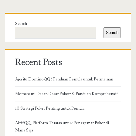
Primary
Sidebar
Search
Search
Recent Posts
Apa itu DominoQQ? Panduan Pemula untuk Permainan
Memahami Dasar-Dasar Poker88: Panduan Komprehensif
10 Strategi Poker Penting untuk Pemula
AktifQQ: Platform Teratas untuk Penggemar Poker di
Mana Saja