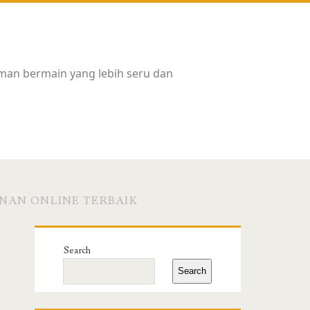
aman bermain yang lebih seru dan
NAN ONLINE TERBAIK
Primary
Search
Sidebar
Search