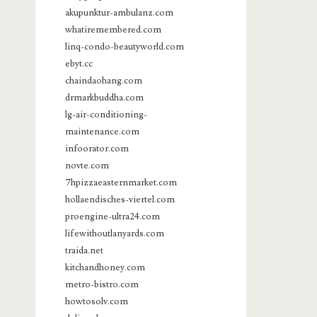
akupunktur-ambulanz.com
whatiremembered.com
linq-condo-beautyworld.com
ebyt.cc
chaindaohang.com
drmarkbuddha.com
lg-air-conditioning-
maintenance.com
infoorator.com
novte.com
7hpizzaeasternmarket.com
hollaendisches-viertel.com
proengine-ultra24.com
lifewithoutlanyards.com
traida.net
kitchandhoney.com
metro-bistro.com
howtosolv.com