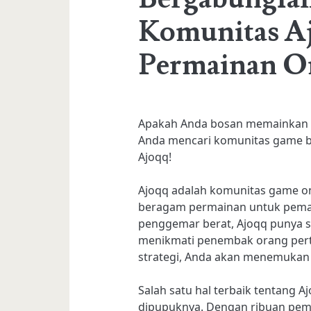
Komunitas Aj
Permainan On
Apakah Anda bosan memainkan ga
Anda mencari komunitas game b
Ajoqq!
Ajoqq adalah komunitas game 
beragam permainan untuk pemain
penggemar berat, Ajoqq punya s
menikmati penembak orang pert
strategi, Anda akan menemukan
Salah satu hal terbaik tentang 
dipupuknya. Dengan ribuan pemai