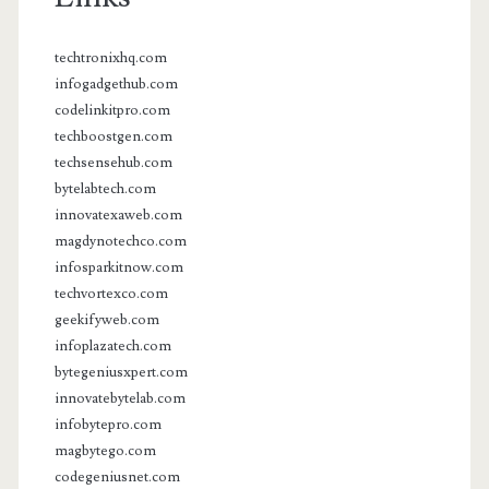
techtronixhq.com
infogadgethub.com
codelinkitpro.com
techboostgen.com
techsensehub.com
bytelabtech.com
innovatexaweb.com
magdynotechco.com
infosparkitnow.com
techvortexco.com
geekifyweb.com
infoplazatech.com
bytegeniusxpert.com
innovatebytelab.com
infobytepro.com
magbytego.com
codegeniusnet.com