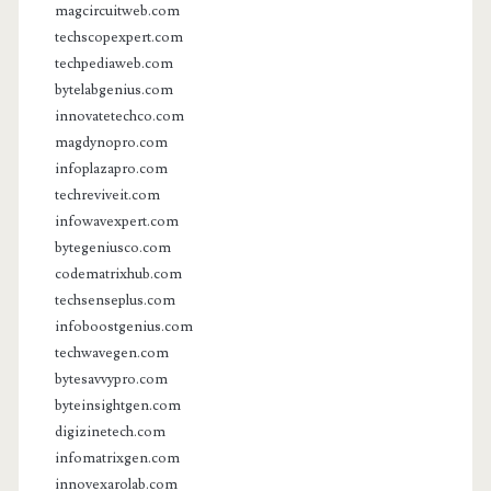
magcircuitweb.com
techscopexpert.com
techpediaweb.com
bytelabgenius.com
innovatetechco.com
magdynopro.com
infoplazapro.com
techreviveit.com
infowavexpert.com
bytegeniusco.com
codematrixhub.com
techsenseplus.com
infoboostgenius.com
techwavegen.com
bytesavvypro.com
byteinsightgen.com
digizinetech.com
infomatrixgen.com
innovexarolab.com