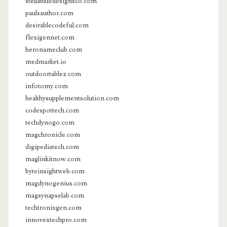
stellabluedesignsco.com
paulsauthor.com
desirablecodeful.com
flexigennet.com
heronameclub.com
medmarket.io
outdoortablez.com
infotomy.com
healthysupplementsolution.com
codespottech.com
techdynogo.com
magchronicle.com
digipediatech.com
maglinkitnow.com
byteinsightweb.com
magdynogenius.com
magsynapselab.com
techtronixgen.com
innovextechpro.com