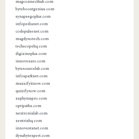
magconnecthub.com
byteboostgenius.com
synapsegoplus.com
infopedianet.com
codepulsenet.com
magdynotech.com
techscopehq.com
digizineplus.com
innovexaro.com
bytesourcelab.com
infosparknet.com
maxxifyitnow.com
quixifynow.com
zephyruspro.com
optipathx.com
nextronixlab.com
zentrixhq.com
innovestanet.com
dynabytexpert.com