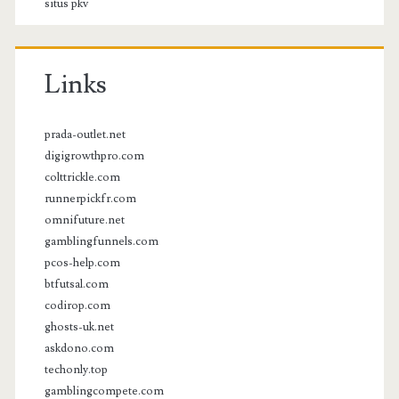
situs pkv
Links
prada-outlet.net
digigrowthpro.com
colttrickle.com
runnerpickfr.com
omnifuture.net
gamblingfunnels.com
pcos-help.com
btfutsal.com
codirop.com
ghosts-uk.net
askdono.com
techonly.top
gamblingcompete.com