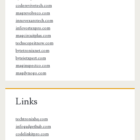
coderevivetech.com
magrevolveco.com
innovexarotech.com
infovortexpro.com
magcircuitplus.com
techscopeitnow.com
bytetronixnet.com
bytejetxpert.com
maginspectco.com
magdynogo.com
Links
techtronixhq.com
infogadgethub.com
codelinkitpro.com