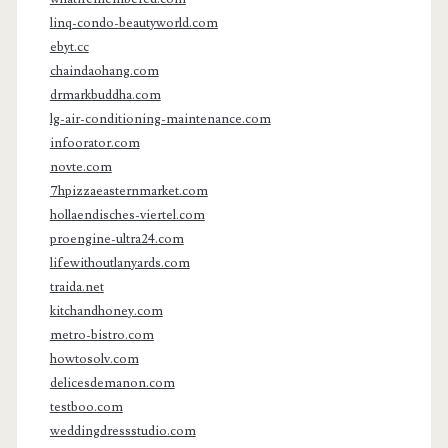
linq-condo-beautyworld.com
ebyt.cc
chaindaohang.com
drmarkbuddha.com
lg-air-conditioning-maintenance.com
infoorator.com
novte.com
7hpizzaeasternmarket.com
hollaendisches-viertel.com
proengine-ultra24.com
lifewithoutlanyards.com
traida.net
kitchandhoney.com
metro-bistro.com
howtosolv.com
delicesdemanon.com
testboo.com
weddingdressstudio.com