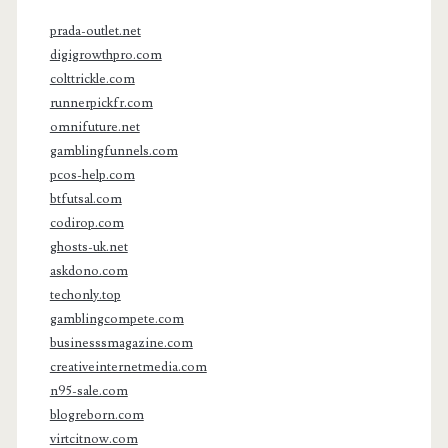
prada-outlet.net
digigrowthpro.com
colttrickle.com
runnerpickfr.com
omnifuture.net
gamblingfunnels.com
pcos-help.com
btfutsal.com
codirop.com
ghosts-uk.net
askdono.com
techonly.top
gamblingcompete.com
businesssmagazine.com
creativeinternetmedia.com
n95-sale.com
blogreborn.com
virtcitnow.com