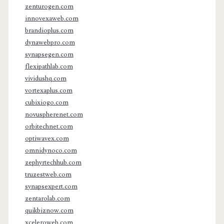
zenturogen.com
innovexaweb.com
brandioplus.com
dynawebpro.com
synapsegen.com
flexipathlab.com
vividushq.com
vortexaplus.com
cubixiogo.com
novuspherenet.com
orbitechnet.com
optiwavex.com
omnidynoco.com
zephyrtechhub.com
truzestweb.com
synapsexpert.com
zentarolab.com
quikbiznow.com
xceleroweb.com