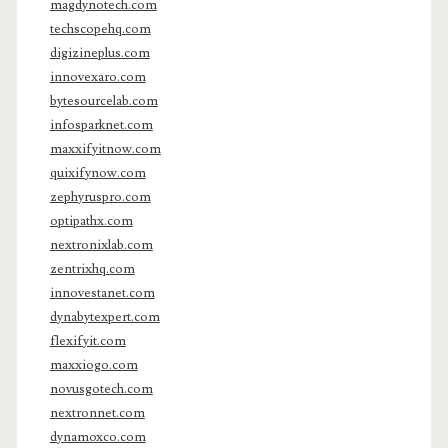
magdynotech.com
techscopehq.com
digizineplus.com
innovexaro.com
bytesourcelab.com
infosparknet.com
maxxifyitnow.com
quixifynow.com
zephyruspro.com
optipathx.com
nextronixlab.com
zentrixhq.com
innovestanet.com
dynabytexpert.com
flexifyit.com
maxxiogo.com
novusgotech.com
nextronnet.com
dynamoxco.com