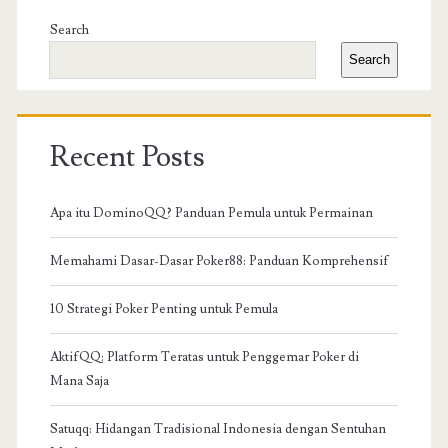
Sidebar
Search
Search
Recent Posts
Apa itu DominoQQ? Panduan Pemula untuk Permainan
Memahami Dasar-Dasar Poker88: Panduan Komprehensif
10 Strategi Poker Penting untuk Pemula
AktifQQ: Platform Teratas untuk Penggemar Poker di
Mana Saja
Satuqq: Hidangan Tradisional Indonesia dengan Sentuhan