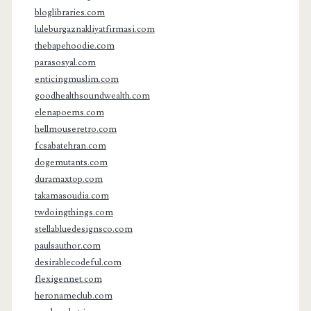
bloglibraries.com
luleburgaznakliyatfirmasi.com
thebapehoodie.com
parasosyal.com
enticingmuslim.com
goodhealthsoundwealth.com
elenapoems.com
hellmouseretro.com
fcsabatehran.com
dogemutants.com
duramaxtop.com
takamasoudia.com
twdoingthings.com
stellabluedesignsco.com
paulsauthor.com
desirablecodeful.com
flexigennet.com
heronameclub.com