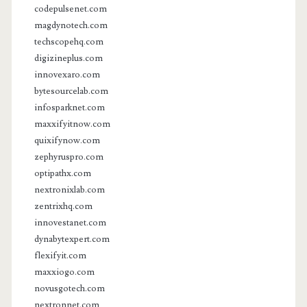
codepulsenet.com
magdynotech.com
techscopehq.com
digizineplus.com
innovexaro.com
bytesourcelab.com
infosparknet.com
maxxifyitnow.com
quixifynow.com
zephyruspro.com
optipathx.com
nextronixlab.com
zentrixhq.com
innovestanet.com
dynabytexpert.com
flexifyit.com
maxxiogo.com
novusgotech.com
nextronnet.com