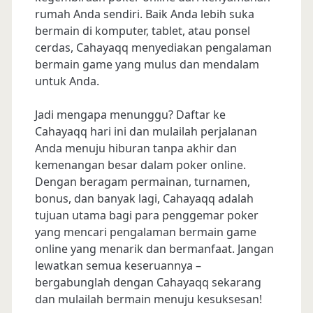
rumah Anda sendiri. Baik Anda lebih suka
bermain di komputer, tablet, atau ponsel
cerdas, Cahayaqq menyediakan pengalaman
bermain game yang mulus dan mendalam
untuk Anda.
Jadi mengapa menunggu? Daftar ke
Cahayaqq hari ini dan mulailah perjalanan
Anda menuju hiburan tanpa akhir dan
kemenangan besar dalam poker online.
Dengan beragam permainan, turnamen,
bonus, dan banyak lagi, Cahayaqq adalah
tujuan utama bagi para penggemar poker
yang mencari pengalaman bermain game
online yang menarik dan bermanfaat. Jangan
lewatkan semua keseruannya –
bergabunglah dengan Cahayaqq sekarang
dan mulailah bermain menuju kesuksesan!