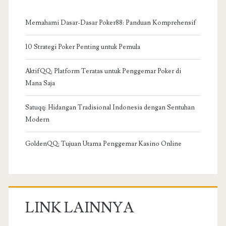
Memahami Dasar-Dasar Poker88: Panduan Komprehensif
10 Strategi Poker Penting untuk Pemula
AktifQQ: Platform Teratas untuk Penggemar Poker di
Mana Saja
Satuqq: Hidangan Tradisional Indonesia dengan Sentuhan
Modern
GoldenQQ: Tujuan Utama Penggemar Kasino Online
LINK LAINNYA