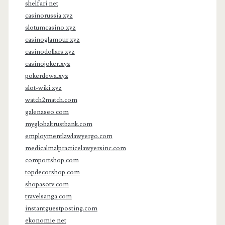
shelfari.net
casinorussia.xyz
slotumcasino.xyz
casinoglamour.xyz
casinodollars.xyz
casinojoker.xyz
pokerdewa.xyz
slot-wiki.xyz
watch2match.com
galenaseo.com
myglobaltrustbank.com
employmentlawlawyergo.com
medicalmalpracticelawyersinc.com
comportshop.com
topdecorshop.com
shopasotv.com
travelsanga.com
instantguestposting.com
ekonomie.net