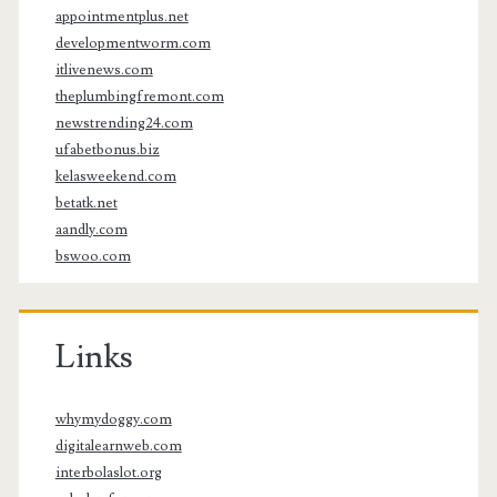
appointmentplus.net
developmentworm.com
itlivenews.com
theplumbingfremont.com
newstrending24.com
ufabetbonus.biz
kelasweekend.com
betatk.net
aandly.com
bswoo.com
Links
whymydoggy.com
digitalearnweb.com
interbolaslot.org