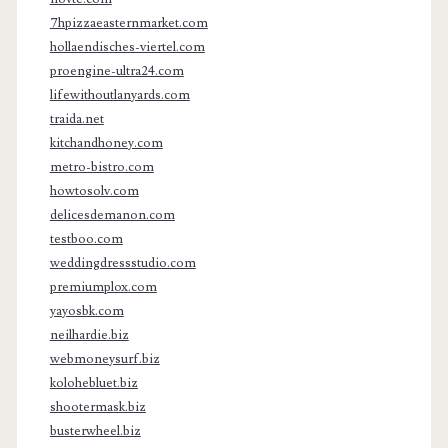
7hpizzaeasternmarket.com
hollaendisches-viertel.com
proengine-ultra24.com
lifewithoutlanyards.com
traida.net
kitchandhoney.com
metro-bistro.com
howtosolv.com
delicesdemanon.com
testboo.com
weddingdressstudio.com
premiumplox.com
yayosbk.com
neilhardie.biz
webmoneysurf.biz
kolohebluet.biz
shootermask.biz
busterwheel.biz