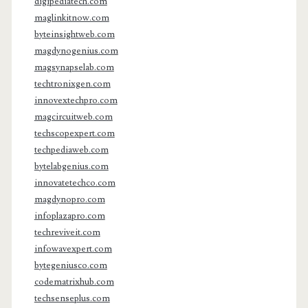
digipediatech.com
maglinkitnow.com
byteinsightweb.com
magdynogenius.com
magsynapselab.com
techtronixgen.com
innovextechpro.com
magcircuitweb.com
techscopexpert.com
techpediaweb.com
bytelabgenius.com
innovatetechco.com
magdynopro.com
infoplazapro.com
techreviveit.com
infowavexpert.com
bytegeniusco.com
codematrixhub.com
techsenseplus.com