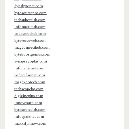
dynabytenet.com
bytesourcepro.com
techspherelab.com
infomatrixlab.com
codeversehub.com
byteverseweb.com
magconnecthub.com
byteboostgenius.com
synapsegoplus.com
infopedianet.com
codepulsenet.com
magdynotech.com
techscopehq.com
digizineplus.com
innovexaro.com
bytesourcelab.com
infosparknet.com
maxxifyitnow.com