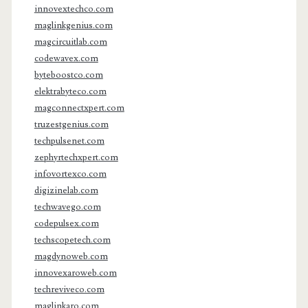
innovextechco.com
maglinkgenius.com
magcircuitlab.com
codewavex.com
byteboostco.com
elektrabyteco.com
magconnectxpert.com
truzestgenius.com
techpulsenet.com
zephyrtechxpert.com
infovortexco.com
digizinelab.com
techwavego.com
codepulsex.com
techscopetech.com
magdynoweb.com
innovexaroweb.com
techreviveco.com
maglinkaro.com