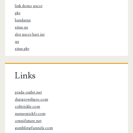
link demo gacor
pkv
bandarqq
situs qq
slot gacor hari ini
qq
situs pkv
Links
prada-outlet.net
digigrowthpro.com
colttrickle.com
runnerpickfr.com
omnifuture.net
gamblingfunnels.com