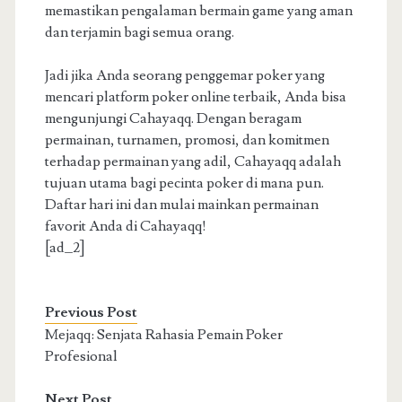
memastikan pengalaman bermain game yang aman
dan terjamin bagi semua orang.
Jadi jika Anda seorang penggemar poker yang
mencari platform poker online terbaik, Anda bisa
mengunjungi Cahayaqq. Dengan beragam
permainan, turnamen, promosi, dan komitmen
terhadap permainan yang adil, Cahayaqq adalah
tujuan utama bagi pecinta poker di mana pun.
Daftar hari ini dan mulai mainkan permainan
favorit Anda di Cahayaqq!
[ad_2]
Previous Post
Mejaqq: Senjata Rahasia Pemain Poker
Profesional
Next Post