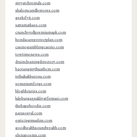
myyatchrentals.com
shalomcandlestores.com
geekifyit.com
sattamatkaes.com
crunchyrollpremiumapk.com
hondacareprotectplan.com
casinogamblingcasino.com
towtimenews.com
draincleaningdirectory.com
baotangmythuathcm.com
jethukukburosu.com
somniumforge.com
bloglibraries.com
luleburgaznakliyatfirmasi.com
thebapehoodie.com
parasosyal.com
enticingmuslim.com
goodhealthsoundwealth.com
elenapoems.com