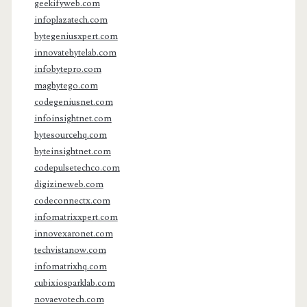
geekifyweb.com
infoplazatech.com
bytegeniusxpert.com
innovatebytelab.com
infobytepro.com
magbytego.com
codegeniusnet.com
infoinsightnet.com
bytesourcehq.com
byteinsightnet.com
codepulsetechco.com
digizineweb.com
codeconnectx.com
infomatrixxpert.com
innovexaronet.com
techvistanow.com
infomatrixhq.com
cubixiosparklab.com
novaevotech.com