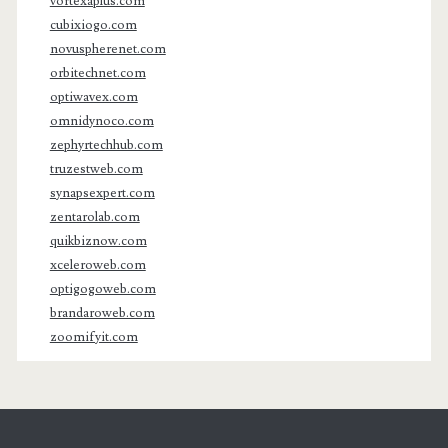
vortexaplus.com
cubixiogo.com
novuspherenet.com
orbitechnet.com
optiwavex.com
omnidynoco.com
zephyrtechhub.com
truzestweb.com
synapsexpert.com
zentarolab.com
quikbiznow.com
xceleroweb.com
optigogoweb.com
brandaroweb.com
zoomifyit.com