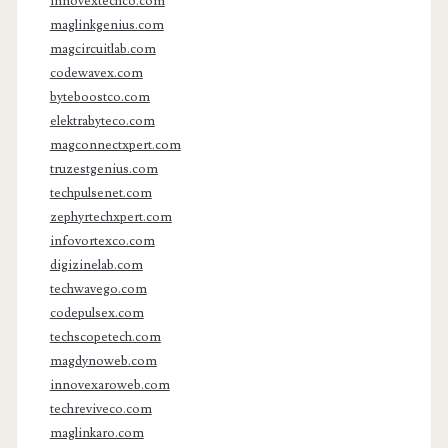
innovextechco.com
maglinkgenius.com
magcircuitlab.com
codewavex.com
byteboostco.com
elektrabyteco.com
magconnectxpert.com
truzestgenius.com
techpulsenet.com
zephyrtechxpert.com
infovortexco.com
digizinelab.com
techwavego.com
codepulsex.com
techscopetech.com
magdynoweb.com
innovexaroweb.com
techreviveco.com
maglinkaro.com