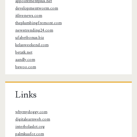
appointmentplus.net
developmentworm.com
itlivenews.com
theplumbingfremont.com
newstrending24.com
ufabetbonus.biz
kelasweekend.com
betatk.net
aandly.com
bswoo.com
Links
whymydoggy.com
digitalearnweb.com
interbolaslot.org
palmkuafor.com