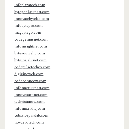
infoplazatech.com
bytegeniusxpert.com
innovatebytelab.com
infobytepro.com
magbytego.com
codegeniusnet.com
infoinsightnet.com
bytesourcehq.com
byteinsightnet.com
codepulsetechco.com
digizineweb.com
codeconnectx.com
infomatrixxpert.com
innovexaronet.com
techvistanow.com
infomatrixhq.com
cubixiosparklab.com
novaevotech.com