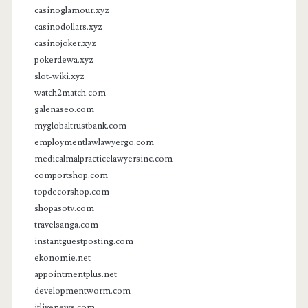
casinoglamour.xyz
casinodollars.xyz
casinojoker.xyz
pokerdewa.xyz
slot-wiki.xyz
watch2match.com
galenaseo.com
myglobaltrustbank.com
employmentlawlawyergo.com
medicalmalpracticelawyersinc.com
comportshop.com
topdecorshop.com
shopasotv.com
travelsanga.com
instantguestposting.com
ekonomie.net
appointmentplus.net
developmentworm.com
itlivenews.com