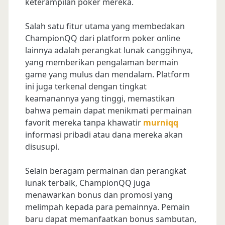
keterampilan poker mereka.
Salah satu fitur utama yang membedakan
ChampionQQ dari platform poker online
lainnya adalah perangkat lunak canggihnya,
yang memberikan pengalaman bermain
game yang mulus dan mendalam. Platform
ini juga terkenal dengan tingkat
keamanannya yang tinggi, memastikan
bahwa pemain dapat menikmati permainan
favorit mereka tanpa khawatir
murniqq
informasi pribadi atau dana mereka akan
disusupi.
Selain beragam permainan dan perangkat
lunak terbaik, ChampionQQ juga
menawarkan bonus dan promosi yang
melimpah kepada para pemainnya. Pemain
baru dapat memanfaatkan bonus sambutan,