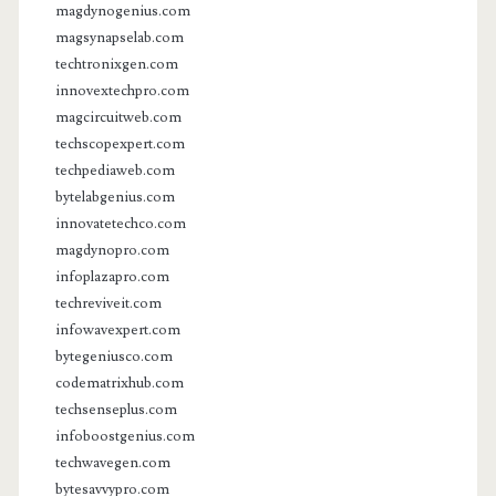
magdynogenius.com
magsynapselab.com
techtronixgen.com
innovextechpro.com
magcircuitweb.com
techscopexpert.com
techpediaweb.com
bytelabgenius.com
innovatetechco.com
magdynopro.com
infoplazapro.com
techreviveit.com
infowavexpert.com
bytegeniusco.com
codematrixhub.com
techsenseplus.com
infoboostgenius.com
techwavegen.com
bytesavvypro.com