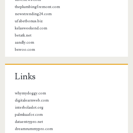
theplumbingfremont.com
newstrending24.com
ufabetbonus.biz
kelasweekend.com
betatk.net
aandly.com
bswoo.com
Links
whymydoggy.com
digitalearnweb.com
interbolaslot.org
palmkuafor.com
dataentrypro.net
dreamrummypro.com