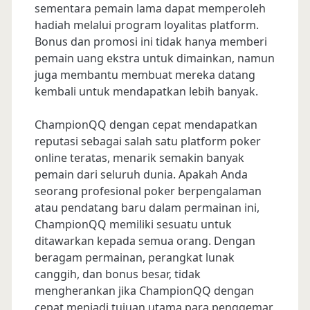
sementara pemain lama dapat memperoleh
hadiah melalui program loyalitas platform.
Bonus dan promosi ini tidak hanya memberi
pemain uang ekstra untuk dimainkan, namun
juga membantu membuat mereka datang
kembali untuk mendapatkan lebih banyak.
ChampionQQ dengan cepat mendapatkan
reputasi sebagai salah satu platform poker
online teratas, menarik semakin banyak
pemain dari seluruh dunia. Apakah Anda
seorang profesional poker berpengalaman
atau pendatang baru dalam permainan ini,
ChampionQQ memiliki sesuatu untuk
ditawarkan kepada semua orang. Dengan
beragam permainan, perangkat lunak
canggih, dan bonus besar, tidak
mengherankan jika ChampionQQ dengan
cepat menjadi tujuan utama para penggemar