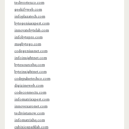
techvortexco.com
geekifyweb.com
infoplazatech.com
bytegeniusxpert.com
innovatebytelab.com
infobytepro.com
magbytego.com
codegeniusnet.com
infoinsightnet.com
bytesourcehq.com
byteinsightnet.com
codepulsetechco.com
digizineweb.com
codeconnectx.com
infomatrixxpert.com
innovexaronet.com
techvistanow.com
infomatrixhq.com
cubixiosparklab.com