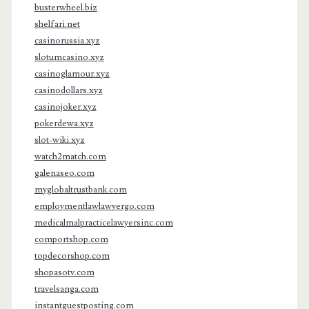
busterwheel.biz
shelfari.net
casinorussia.xyz
slotumcasino.xyz
casinoglamour.xyz
casinodollars.xyz
casinojoker.xyz
pokerdewa.xyz
slot-wiki.xyz
watch2match.com
galenaseo.com
myglobaltrustbank.com
employmentlawlawyergo.com
medicalmalpracticelawyersinc.com
comportshop.com
topdecorshop.com
shopasotv.com
travelsanga.com
instantguestposting.com