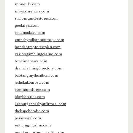
moneiify.com
myyatchrentals.com
shalomcandlestores.com
geekifyit.com
sattamatkaes.com
crunchyrollpremiumapk.com
hondacareprotectplan.com
casinogamblingcasino.com
towtimenews.com
draincleaningdirectory.com
baotangmythuathcm.com
jethukukburosu.com
somniumforge.com
bloglibraries.com
luleburgaznakliyatfirmasi.com
thebapehoodie.com
parasosyal.com
enticingmuslim.com
goodhealthsoundwealth.com