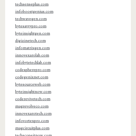
techsenseplus.com
infoboostgenius.com
techwavegen.com
bytesavvypro.com
byteinsightgen.com
digizinetech.com
infomatrixgen.com
innovexarolab.com
infobytetechlab.com
codespherepro.com
codegenixnet.com
bytesourceweb.com
byteinsightnow.com
coderevivetech.com
magrevolveco.com
innovexarotech.com
infovortexpro.com
magcircuitplus.com
techscopeitnow.com