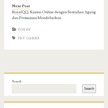
Next Post
RoyalQQ: Kasino Online dengan Sentuhan Agung
dan Permainan Mendebarkan
POKER
PKV GAMES
Primary
Sidebar
Search
Search