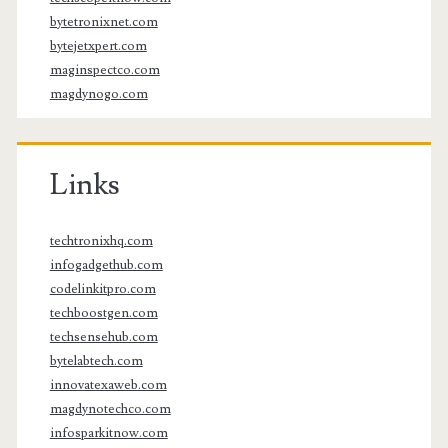
bytetronixnet.com
bytejetxpert.com
maginspectco.com
magdynogo.com
Links
techtronixhq.com
infogadgethub.com
codelinkitpro.com
techboostgen.com
techsensehub.com
bytelabtech.com
innovatexaweb.com
magdynotechco.com
infosparkitnow.com