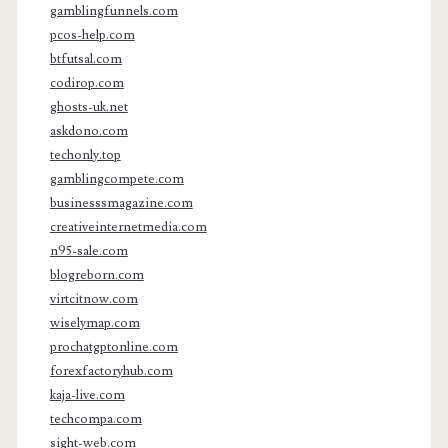
gamblingfunnels.com
pcos-help.com
btfutsal.com
codirop.com
ghosts-uk.net
askdono.com
techonly.top
gamblingcompete.com
businesssmagazine.com
creativeinternetmedia.com
n95-sale.com
blogreborn.com
virtcitnow.com
wiselymap.com
prochatgptonline.com
forexfactoryhub.com
kaja-live.com
techcompa.com
sight-web.com