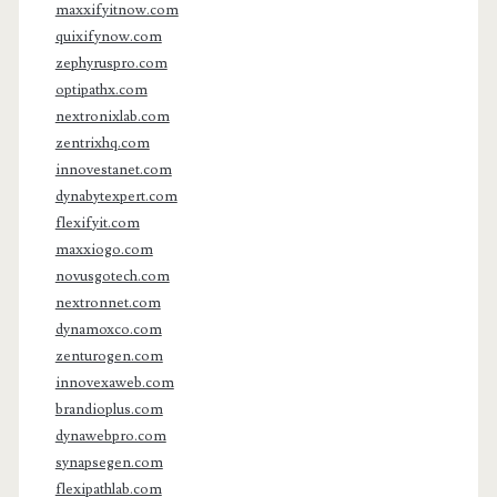
maxxifyitnow.com
quixifynow.com
zephyruspro.com
optipathx.com
nextronixlab.com
zentrixhq.com
innovestanet.com
dynabytexpert.com
flexifyit.com
maxxiogo.com
novusgotech.com
nextronnet.com
dynamoxco.com
zenturogen.com
innovexaweb.com
brandioplus.com
dynawebpro.com
synapsegen.com
flexipathlab.com