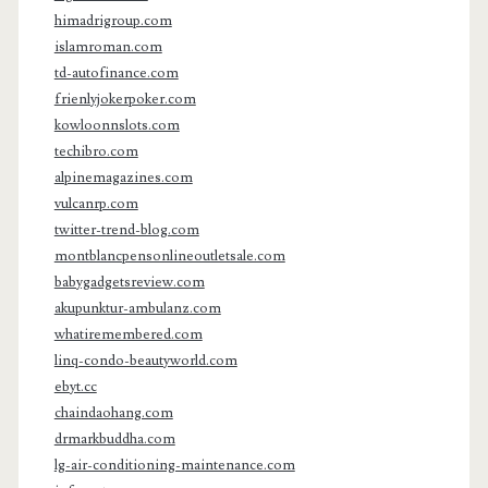
himadrigroup.com
islamroman.com
td-autofinance.com
frienlyjokerpoker.com
kowloonnslots.com
techibro.com
alpinemagazines.com
vulcanrp.com
twitter-trend-blog.com
montblancpensonlineoutletsale.com
babygadgetsreview.com
akupunktur-ambulanz.com
whatiremembered.com
linq-condo-beautyworld.com
ebyt.cc
chaindaohang.com
drmarkbuddha.com
lg-air-conditioning-maintenance.com