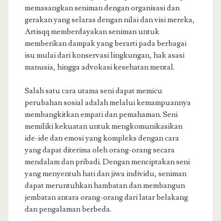
memasangkan seniman dengan organisasi dan
gerakan yang selaras dengan nilai dan visi mereka,
Artisqq memberdayakan seniman untuk
memberikan dampak yang berarti pada berbagai
isu mulai dari konservasi lingkungan, hak asasi
manusia, hingga advokasi kesehatan mental.
Salah satu cara utama seni dapat memicu
perubahan sosial adalah melalui kemampuannya
membangkitkan empati dan pemahaman. Seni
memiliki kekuatan untuk mengkomunikasikan
ide-ide dan emosi yang kompleks dengan cara
yang dapat diterima oleh orang-orang secara
mendalam dan pribadi. Dengan menciptakan seni
yang menyentuh hati dan jiwa individu, seniman
dapat meruntuhkan hambatan dan membangun
jembatan antara orang-orang dari latar belakang
dan pengalaman berbeda.