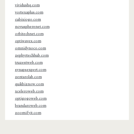
vividushq.com
vortexaplus.com
cubixiogo.com
novuspherenet.com
orbitechnet.com
optiwavex.com
omnidynoco.com
zephyrtechhub.com
truzestweb.com
synapsexpert.com
zentarolab.com
quikbiznow.com
xceleroweb.com
optigogoweb.com
brandaroweb.com
zoomifyit.com