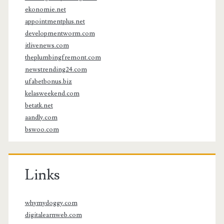
ekonomie.net
appointmentplus.net
developmentworm.com
itlivenews.com
theplumbingfremont.com
newstrending24.com
ufabetbonus.biz
kelasweekend.com
betatk.net
aandly.com
bswoo.com
Links
whymydoggy.com
digitalearnweb.com