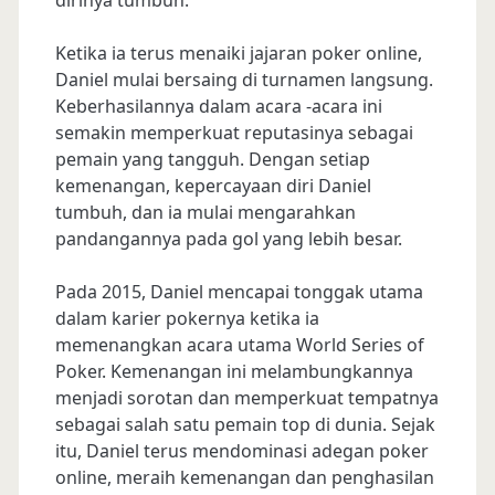
dirinya tumbuh.
Ketika ia terus menaiki jajaran poker online,
Daniel mulai bersaing di turnamen langsung.
Keberhasilannya dalam acara -acara ini
semakin memperkuat reputasinya sebagai
pemain yang tangguh. Dengan setiap
kemenangan, kepercayaan diri Daniel
tumbuh, dan ia mulai mengarahkan
pandangannya pada gol yang lebih besar.
Pada 2015, Daniel mencapai tonggak utama
dalam karier pokernya ketika ia
memenangkan acara utama World Series of
Poker. Kemenangan ini melambungkannya
menjadi sorotan dan memperkuat tempatnya
sebagai salah satu pemain top di dunia. Sejak
itu, Daniel terus mendominasi adegan poker
online, meraih kemenangan dan penghasilan