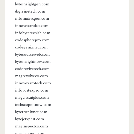
byteinsightgen.com
digizinetech.com
infomatrixgen.com
innovexarolab.com
infobytetechlab.com
codespherepro.com
codegenixnet.com
bytesourceweb.com
byteinsightnow.com
coderevivetech.com
magrevolveco.com
innovexarotech.com
infovortexpro.com
magcircuitplus.com
techscopeitnow.com
bytetronixnet.com
bytejetxpert.com
maginspectco.com
magdynogo.com