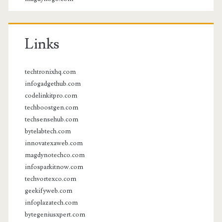
Links
techtronixhq.com
infogadgethub.com
codelinkitpro.com
techboostgen.com
techsensehub.com
bytelabtech.com
innovatexaweb.com
magdynotechco.com
infosparkitnow.com
techvortexco.com
geekifyweb.com
infoplazatech.com
bytegeniusxpert.com