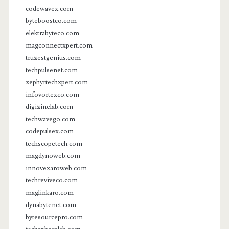
codewavex.com
byteboostco.com
elektrabyteco.com
magconnectxpert.com
truzestgenius.com
techpulsenet.com
zephyrtechxpert.com
infovortexco.com
digizinelab.com
techwavego.com
codepulsex.com
techscopetech.com
magdynoweb.com
innovexaroweb.com
techreviveco.com
maglinkaro.com
dynabytenet.com
bytesourcepro.com