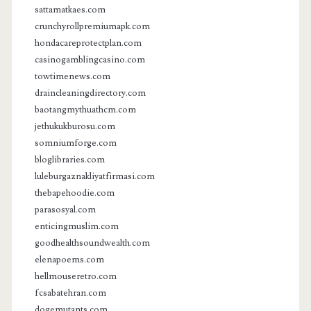
sattamatkaes.com
crunchyrollpremiumapk.com
hondacareprotectplan.com
casinogamblingcasino.com
towtimenews.com
draincleaningdirectory.com
baotangmythuathcm.com
jethukukburosu.com
somniumforge.com
bloglibraries.com
luleburgaznakliyatfirmasi.com
thebapehoodie.com
parasosyal.com
enticingmuslim.com
goodhealthsoundwealth.com
elenapoems.com
hellmouseretro.com
fcsabatehran.com
dogemutants.com