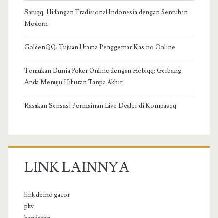
Satuqq: Hidangan Tradisional Indonesia dengan Sentuhan
Modern
GoldenQQ: Tujuan Utama Penggemar Kasino Online
Temukan Dunia Poker Online dengan Hobiqq: Gerbang
Anda Menuju Hiburan Tanpa Akhir
Rasakan Sensasi Permainan Live Dealer di Kompasqq
LINK LAINNYA
link demo gacor
pkv
bandarqq