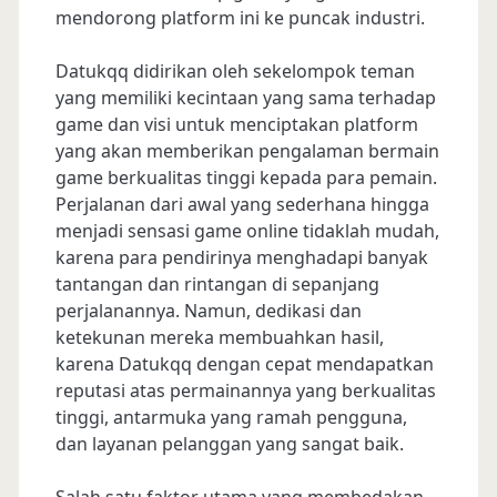
mendorong platform ini ke puncak industri.
Datukqq didirikan oleh sekelompok teman
yang memiliki kecintaan yang sama terhadap
game dan visi untuk menciptakan platform
yang akan memberikan pengalaman bermain
game berkualitas tinggi kepada para pemain.
Perjalanan dari awal yang sederhana hingga
menjadi sensasi game online tidaklah mudah,
karena para pendirinya menghadapi banyak
tantangan dan rintangan di sepanjang
perjalanannya. Namun, dedikasi dan
ketekunan mereka membuahkan hasil,
karena Datukqq dengan cepat mendapatkan
reputasi atas permainannya yang berkualitas
tinggi, antarmuka yang ramah pengguna,
dan layanan pelanggan yang sangat baik.