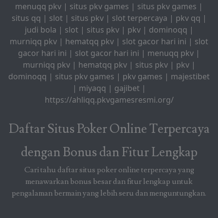
menuqq pkv
|
situs pkv games
|
situs pkv games
|
situs qq
|
slot
|
situs pkv
|
slot terpercaya
|
pkv qq
|
judi bola
|
slot
|
situs pkv
|
pkv
|
dominoqq
|
murniqq pkv
|
hematqq pkv
|
slot gacor hari ini
|
slot
gacor hari ini
|
slot gacor hari ini
|
menuqq pkv
|
murniqq pkv
|
hematqq pkv
|
situs pkv
|
pkv
|
dominoqq
|
situs pkv games
|
pkv games
|
majestibet
|
miyaqq
|
gajibet
|
https://ahliqq.pkvgamesresmi.org/
Daftar Situs Poker Online Terpercaya
dengan Bonus dan Fitur Lengkap
Cari tahu daftar situs poker online terpercaya yang
menawarkan bonus besar dan fitur lengkap untuk
pengalaman bermain yang lebih seru dan menguntungkan.