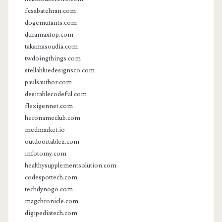
fcsabatehran.com
dogemutants.com
duramaxtop.com
takamasoudia.com
twdoingthings.com
stellabluedesignsco.com
paulsauthor.com
desirablecodeful.com
flexigennet.com
heronameclub.com
medmarket.io
outdoortablez.com
infotomy.com
healthysupplementsolution.com
codespottech.com
techdynogo.com
magchronicle.com
digipediatech.com