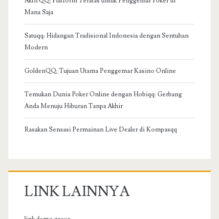
AktifQQ: Platform Teratas untuk Penggemar Poker di
Mana Saja
Satuqq: Hidangan Tradisional Indonesia dengan Sentuhan
Modern
GoldenQQ: Tujuan Utama Penggemar Kasino Online
Temukan Dunia Poker Online dengan Hobiqq: Gerbang
Anda Menuju Hiburan Tanpa Akhir
Rasakan Sensasi Permainan Live Dealer di Kompasqq
LINK LAINNYA
link demo gacor