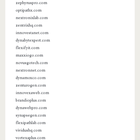
zephyruspro.com
optipathx.com
nextronixlab.com
zentrixhq.com
innovestanet.com
dynabytexpert.com
flexifyit.com
maxxiogo.com
novusgotech.com
nextronnet.com
dynamoxco.com
zenturogen.com
innovexaweb.com
brandioplus.com
dynawebpro.com
synapsegen.com
flexipathlab.com
vividushq.com
vortexaplus.com