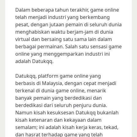
Dalam beberapa tahun terakhir, game online
telah menjadi industri yang berkembang
pesat, dengan jutaan pemain di seluruh dunia
menghabiskan waktu berjam-jam di dunia
virtual dan bersaing satu sama lain dalam
berbagai permainan. Salah satu sensasi game
online yang menggemparkan industri ini
adalah Datukqq.
Datukqq, platform game online yang
berbasis di Malaysia, dengan cepat menjadi
terkenal di dunia game online, menarik
banyak pemain yang berdedikasi dan
berdedikasi dari seluruh penjuru dunia.
Namun kisah kesuksesan Datukqq bukanlah
kisah ketenaran dan kekayaan dalam
semalam; ini adalah kisah kerja keras, tekad,
dan hasrat terhadap game yang telah