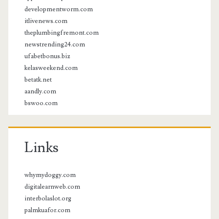
developmentworm.com
itlivenews.com
theplumbingfremont.com
newstrending24.com
ufabetbonus.biz
kelasweekend.com
betatk.net
aandly.com
bswoo.com
Links
whymydoggy.com
digitalearnweb.com
interbolaslot.org
palmkuafor.com