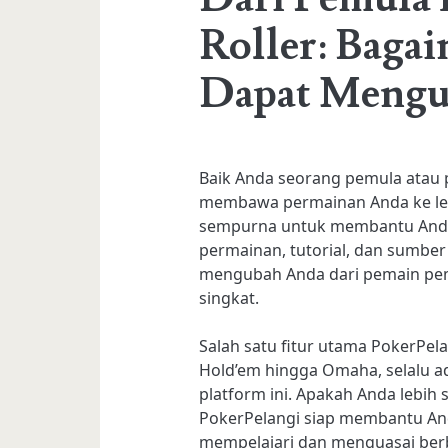
Roller: Baga
Dapat Mengu
Baik Anda seorang pemula atau
membawa permainan Anda ke leve
sempurna untuk membantu Anda
permainan, tutorial, dan sumber
mengubah Anda dari pemain pe
singkat.
Salah satu fitur utama PokerPela
Hold’em hingga Omaha, selalu ad
platform ini. Apakah Anda lebi
PokerPelangi siap membantu An
mempelajari dan menguasai berb