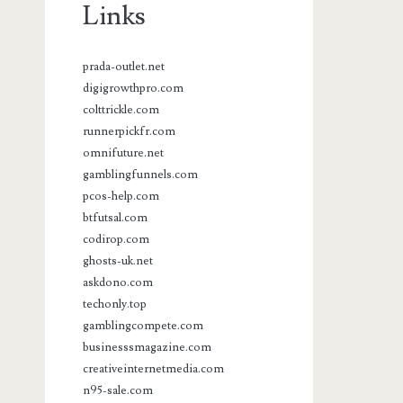
Links
prada-outlet.net
digigrowthpro.com
colttrickle.com
runnerpickfr.com
omnifuture.net
gamblingfunnels.com
pcos-help.com
btfutsal.com
codirop.com
ghosts-uk.net
askdono.com
techonly.top
gamblingcompete.com
businesssmagazine.com
creativeinternetmedia.com
n95-sale.com