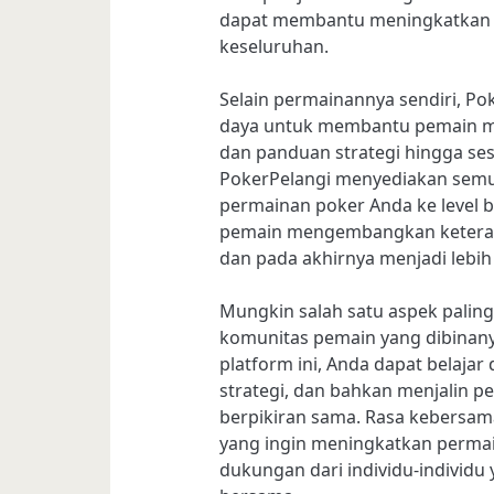
dapat membantu meningkatkan 
keseluruhan.
Selain permainannya sendiri, P
daya untuk membantu pemain me
dan panduan strategi hingga se
PokerPelangi menyediakan semu
permainan poker Anda ke level 
pemain mengembangkan keteramp
dan pada akhirnya menjadi lebih
Mungkin salah satu aspek paling
komunitas pemain yang dibinany
platform ini, Anda dapat belajar
strategi, dan bahkan menjalin 
berpikiran sama. Rasa kebersam
yang ingin meningkatkan perma
dukungan dari individu-individ