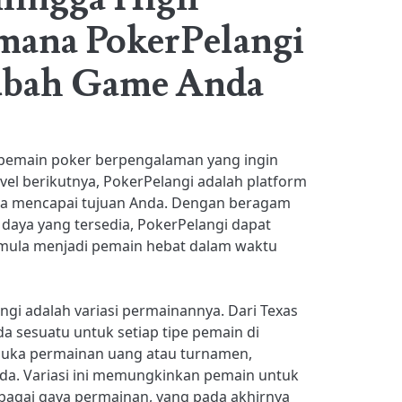
imana PokerPelangi
bah Game Anda
 pemain poker berpengalaman yang ingin
l berikutnya, PokerPelangi adalah platform
 mencapai tujuan Anda. Dengan beragam
 daya yang tersedia, PokerPelangi dapat
mula menjadi pemain hebat dalam waktu
ngi adalah variasi permainannya. Dari Texas
a sesuatu untuk setiap tipe pemain di
h suka permainan uang atau turnamen,
da. Variasi ini memungkinkan pemain untuk
agai gaya permainan, yang pada akhirnya