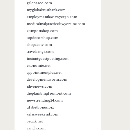
galenaseo.com
myglobaltrustbank.com
employmentlawlawyergo.com
medicalmalpracticelawyersinc.com
comportshop.com
topdecorshop.com
shopasotv.com
travelsanga.com
instantguestposting.com
ekonomie.net
appointmentplus.net
developmentworm.com
itlivenews.com
theplumbingfremont.com
newstrending24.com
ufabetbonus.biz
kelasweekend.com
betatk.net
aandly.com