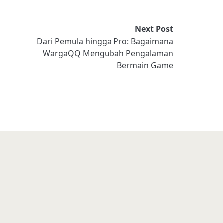
Next Post
Dari Pemula hingga Pro: Bagaimana
WargaQQ Mengubah Pengalaman
Bermain Game