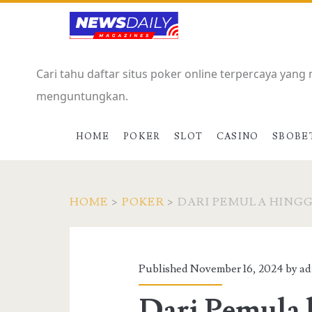
Cari tahu daftar situs poker online terpercaya ya
menguntungkan.
HOME
POKER
SLOT
CASINO
SBOBE
HOME
>
POKER
>
DARI PEMULA HING
Published November 16, 2024 by
ad
Dari Pemula 