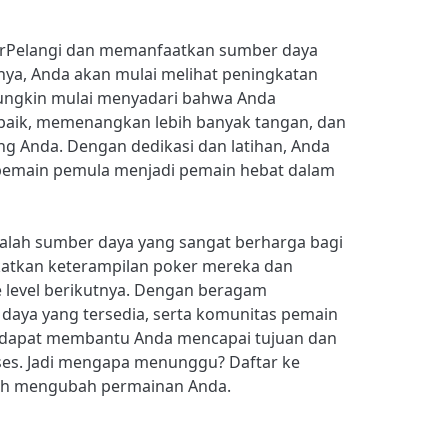
kerPelangi dan memanfaatkan sumber daya
ya, Anda akan mulai melihat peningkatan
ungkin mulai menyadari bahwa Anda
baik, memenangkan lebih banyak tangan, dan
g Anda. Dengan dedikasi dan latihan, Anda
 pemain pemula menjadi pemain hebat dalam
alah sumber daya yang sangat berharga bagi
katkan keterampilan poker mereka dan
level berikutnya. Dengan beragam
 daya yang tersedia, serta komunitas pemain
 dapat membantu Anda mencapai tujuan dan
ses. Jadi mengapa menunggu? Daftar ke
ilah mengubah permainan Anda.