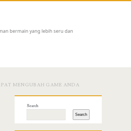
aman bermain yang lebih seru dan
DAPAT MENGUBAH GAME ANDA
Primary
Search
Sidebar
Search