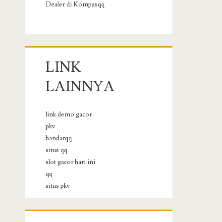
Dealer di Kompasqq
LINK
LAINNYA
link demo gacor
pkv
bandarqq
situs qq
slot gacor hari ini
qq
situs pkv