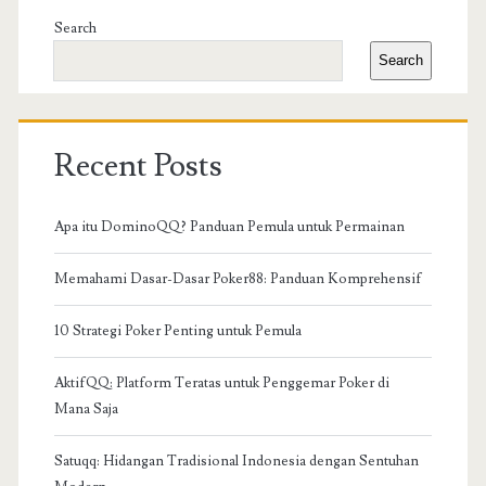
Sidebar
Search
Search
Recent Posts
Apa itu DominoQQ? Panduan Pemula untuk Permainan
Memahami Dasar-Dasar Poker88: Panduan Komprehensif
10 Strategi Poker Penting untuk Pemula
AktifQQ: Platform Teratas untuk Penggemar Poker di
Mana Saja
Satuqq: Hidangan Tradisional Indonesia dengan Sentuhan