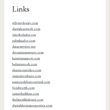
Links
whymydoggy.com
digitalearnweb.com
interbolaslot.org
palmkuafor.com
dataentrypro.net
dreamrummypro.com
kaiminsupport.com
belanjareceh.com
shannonsticker.com
insprationbuzz.com
passeiodebarcoarraial.com
fondworth.com
iamseharkhan.com
thelatestkhabrain.com
digitaldesignproperties.com