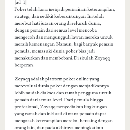
[ad_1]
Poker telah lama menjadi permainan keterampilan,
strategi, dan sedikit keberuntungan. Ini telah
merebut hati jutaan orang di seluruh dunia,
dengan pemain dari semua level mencoba
mengecoh dan mengungguli lawan mereka untuk
meraih kemenangan. Namun, bagi banyak pemain
pemula, memasuki dunia poker bisa jadi
menakutkan dan membebani. Di situlah Zoyaqq
berperan.
Zoyaqq adalah platform poker online yang
merevolusi dunia poker dengan menjadikannya
lebih mudah diakses dan ramah pengguna untuk
pemain dari semua level. Dari pemula hingga
profesional, Zoyaqq menyediakan lingkungan
yang ramah dan inklusif di mana pemain dapat
mengasah keterampilan mereka, bersaing dengan
orang lain, dan pada akhirnya meningkatkan