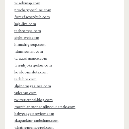
wiselymap.com
prochatgptonline.com
forexfactoryhub.com
kaja-live.com
techcompa.com
sight-web.com
himadrigroup.com
islamroman.com
td-autofinance.com
frienlyjokerpoker.com
kowloonnslots.com
techibro.com
alpinemagazines.com
vulcanrp.com
twitter-trend-blog.com
montblancpensonlineoutletsale.com
babygadgetsreview.com
akupunktur-ambulanz.com
whatiremembered.com