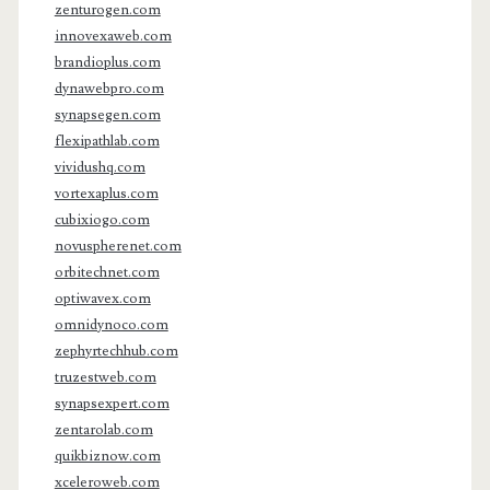
zenturogen.com
innovexaweb.com
brandioplus.com
dynawebpro.com
synapsegen.com
flexipathlab.com
vividushq.com
vortexaplus.com
cubixiogo.com
novuspherenet.com
orbitechnet.com
optiwavex.com
omnidynoco.com
zephyrtechhub.com
truzestweb.com
synapsexpert.com
zentarolab.com
quikbiznow.com
xceleroweb.com