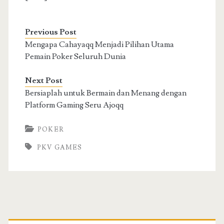
Previous Post
Mengapa Cahayaqq Menjadi Pilihan Utama
Pemain Poker Seluruh Dunia
Next Post
Bersiaplah untuk Bermain dan Menang dengan
Platform Gaming Seru Ajoqq
POKER
PKV GAMES
Primary