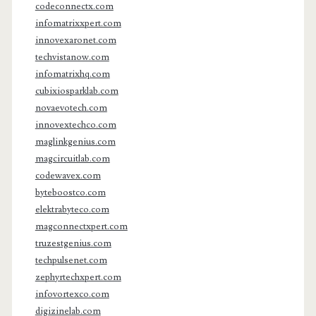
codeconnectx.com
infomatrixxpert.com
innovexaronet.com
techvistanow.com
infomatrixhq.com
cubixiosparklab.com
novaevotech.com
innovextechco.com
maglinkgenius.com
magcircuitlab.com
codewavex.com
byteboostco.com
elektrabyteco.com
magconnectxpert.com
truzestgenius.com
techpulsenet.com
zephyrtechxpert.com
infovortexco.com
digizinelab.com