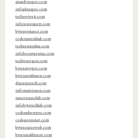
magdynopro.com
infoplazapro.com
techreviveit.com
infowavexpert.com
bytegeniusco.com
codematrixhub.com
techsenseplus.com
infoboostgenius.com
techwavegen.com
bytesavvypro.com
byteinsightgen.com
digizinetech.com
infomatrixgen.com
innovexarolab.com
infobytetechlab.com
codespherepro.com
codegenixnet.com
bytesourceweb.com
byteinsightnow.com