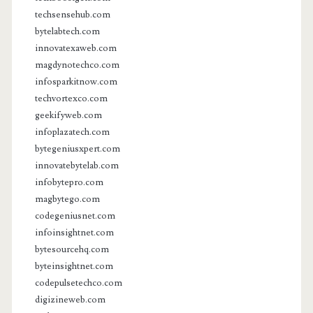
techsensehub.com
bytelabtech.com
innovatexaweb.com
magdynotechco.com
infosparkitnow.com
techvortexco.com
geekifyweb.com
infoplazatech.com
bytegeniusxpert.com
innovatebytelab.com
infobytepro.com
magbytego.com
codegeniusnet.com
infoinsightnet.com
bytesourcehq.com
byteinsightnet.com
codepulsetechco.com
digizineweb.com