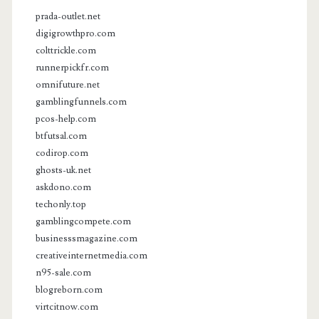
prada-outlet.net
digigrowthpro.com
colttrickle.com
runnerpickfr.com
omnifuture.net
gamblingfunnels.com
pcos-help.com
btfutsal.com
codirop.com
ghosts-uk.net
askdono.com
techonly.top
gamblingcompete.com
businesssmagazine.com
creativeinternetmedia.com
n95-sale.com
blogreborn.com
virtcitnow.com