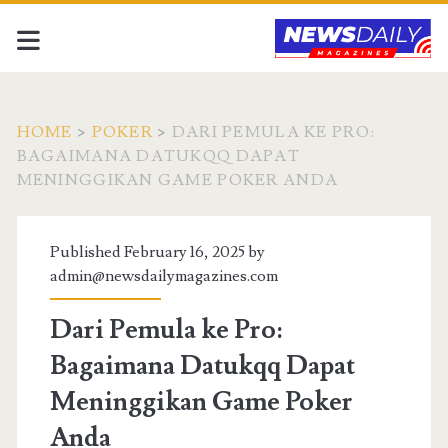
HOME
>
POKER
>
DARI PEMULA KE PRO:
BAGAIMANA DATUKQQ DAPAT
MENINGGIKAN GAME POKER ANDA
Published February 16, 2025 by
admin@newsdailymagazines.com
Dari Pemula ke Pro:
Bagaimana Datukqq Dapat
Meninggikan Game Poker
Anda