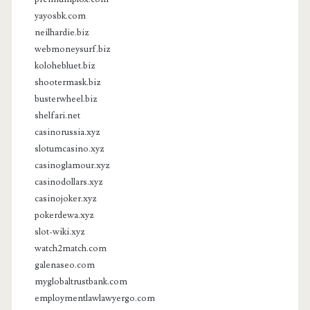
yayosbk.com
neilhardie.biz
webmoneysurf.biz
kolohebluet.biz
shootermask.biz
busterwheel.biz
shelfari.net
casinorussia.xyz
slotumcasino.xyz
casinoglamour.xyz
casinodollars.xyz
casinojoker.xyz
pokerdewa.xyz
slot-wiki.xyz
watch2match.com
galenaseo.com
myglobaltrustbank.com
employmentlawlawyergo.com