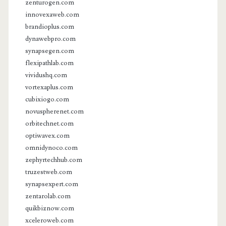
zenturogen.com
innovexaweb.com
brandioplus.com
dynawebpro.com
synapsegen.com
flexipathlab.com
vividushq.com
vortexaplus.com
cubixiogo.com
novuspherenet.com
orbitechnet.com
optiwavex.com
omnidynoco.com
zephyrtechhub.com
truzestweb.com
synapsexpert.com
zentarolab.com
quikbiznow.com
xceleroweb.com