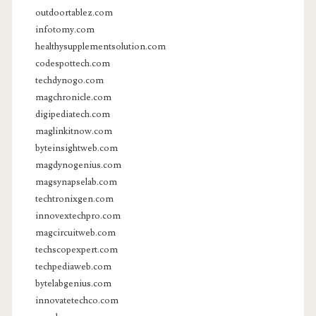
outdoortablez.com
infotomy.com
healthysupplementsolution.com
codespottech.com
techdynogo.com
magchronicle.com
digipediatech.com
maglinkitnow.com
byteinsightweb.com
magdynogenius.com
magsynapselab.com
techtronixgen.com
innovextechpro.com
magcircuitweb.com
techscopexpert.com
techpediaweb.com
bytelabgenius.com
innovatetechco.com