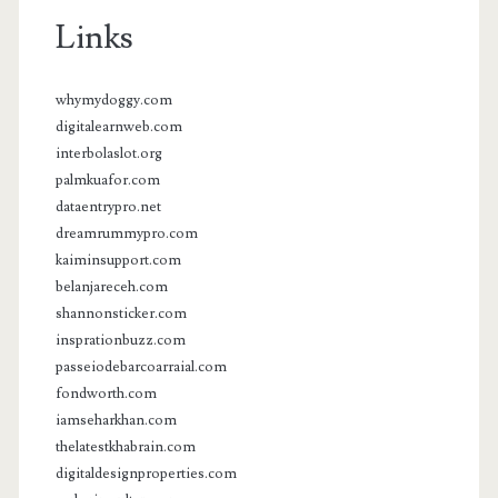
Links
whymydoggy.com
digitalearnweb.com
interbolaslot.org
palmkuafor.com
dataentrypro.net
dreamrummypro.com
kaiminsupport.com
belanjareceh.com
shannonsticker.com
insprationbuzz.com
passeiodebarcoarraial.com
fondworth.com
iamseharkhan.com
thelatestkhabrain.com
digitaldesignproperties.com