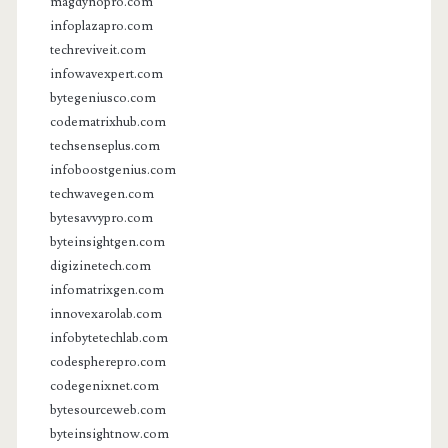
magdynopro.com
infoplazapro.com
techreviveit.com
infowavexpert.com
bytegeniusco.com
codematrixhub.com
techsenseplus.com
infoboostgenius.com
techwavegen.com
bytesavvypro.com
byteinsightgen.com
digizinetech.com
infomatrixgen.com
innovexarolab.com
infobytetechlab.com
codespherepro.com
codegenixnet.com
bytesourceweb.com
byteinsightnow.com