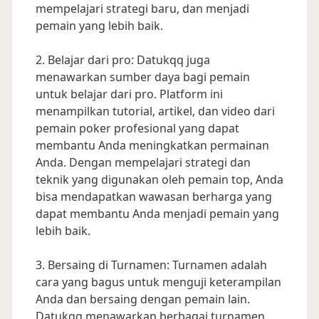
mempelajari strategi baru, dan menjadi
pemain yang lebih baik.
2. Belajar dari pro: Datukqq juga
menawarkan sumber daya bagi pemain
untuk belajar dari pro. Platform ini
menampilkan tutorial, artikel, dan video dari
pemain poker profesional yang dapat
membantu Anda meningkatkan permainan
Anda. Dengan mempelajari strategi dan
teknik yang digunakan oleh pemain top, Anda
bisa mendapatkan wawasan berharga yang
dapat membantu Anda menjadi pemain yang
lebih baik.
3. Bersaing di Turnamen: Turnamen adalah
cara yang bagus untuk menguji keterampilan
Anda dan bersaing dengan pemain lain.
Datukqq menawarkan berbagai turnamen