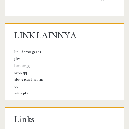
LINK LAINNYA
link demo gacor
pkv
bandarqq
situs qq
slot gacor hari ini
qq
situs pkv
Links