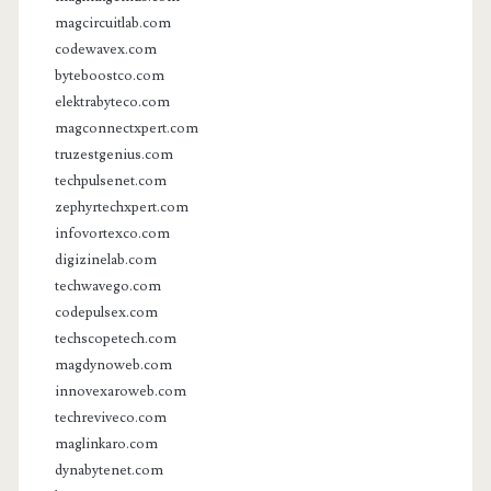
magcircuitlab.com
codewavex.com
byteboostco.com
elektrabyteco.com
magconnectxpert.com
truzestgenius.com
techpulsenet.com
zephyrtechxpert.com
infovortexco.com
digizinelab.com
techwavego.com
codepulsex.com
techscopetech.com
magdynoweb.com
innovexaroweb.com
techreviveco.com
maglinkaro.com
dynabytenet.com