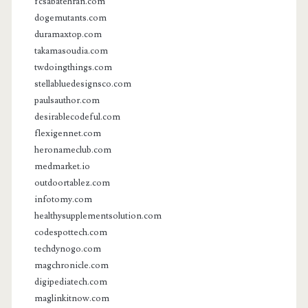
fcsabatehran.com
dogemutants.com
duramaxtop.com
takamasoudia.com
twdoingthings.com
stellabluedesignsco.com
paulsauthor.com
desirablecodeful.com
flexigennet.com
heronameclub.com
medmarket.io
outdoortablez.com
infotomy.com
healthysupplementsolution.com
codespottech.com
techdynogo.com
magchronicle.com
digipediatech.com
maglinkitnow.com