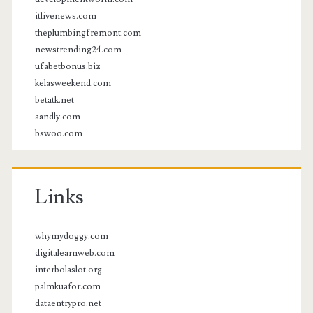
itlivenews.com
theplumbingfremont.com
newstrending24.com
ufabetbonus.biz
kelasweekend.com
betatk.net
aandly.com
bswoo.com
Links
whymydoggy.com
digitalearnweb.com
interbolaslot.org
palmkuafor.com
dataentrypro.net