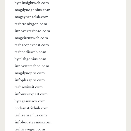
byteinsightweb.com
magdynogenius.com
magsynapselab.com
techtronixgen.com
innovextechpro.com
magcircuitweb.com
techscopexpert.com
techpediaweb.com
bytelabgenius.com
innovatetechco.com
magdynopro.com
infoplazapro.com
techreviveit.com
infowavexpert.com
bytegeniusco.com
codematrixhub.com
techsenseplus.com
infoboostgenius.com
techwavegen.com