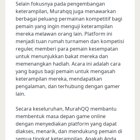
Selain fokusnya pada pengembangan
keterampilan, Murahqq juga menawarkan
berbagai peluang permainan kompetitif bagi
pemain yang ingin menguji keterampilan
mereka melawan orang lain. Platform ini
menjadi tuan rumah turnamen dan kompetisi
reguler, memberi para pemain kesempatan
untuk menunjukkan bakat mereka dan
memenangkan hadiah. Acara ini adalah cara
yang bagus bagi pemain untuk mengasah
keterampilan mereka, mendapatkan
pengalaman, dan terhubung dengan gamer
lain.
Secara keseluruhan, MurahQQ membantu
membentuk masa depan game online
dengan menyediakan platform yang dapat
diakses, menarik, dan mendukung pemain di
semua tingkat keterampilan. Apakah Anda