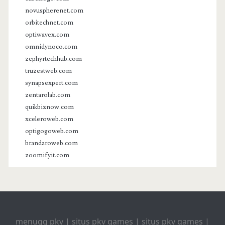
novuspherenet.com
orbitechnet.com
optiwavex.com
omnidynoco.com
zephyrtechhub.com
truzestweb.com
synapsexpert.com
zentarolab.com
quikbiznow.com
xceleroweb.com
optigogoweb.com
brandaroweb.com
zoomifyit.com
menuqq pkv
|
situs pkv games
|
situs pkv games
|