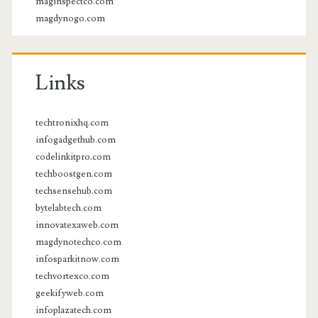
maginspectco.com
magdynogo.com
Links
techtronixhq.com
infogadgethub.com
codelinkitpro.com
techboostgen.com
techsensehub.com
bytelabtech.com
innovatexaweb.com
magdynotechco.com
infosparkitnow.com
techvortexco.com
geekifyweb.com
infoplazatech.com