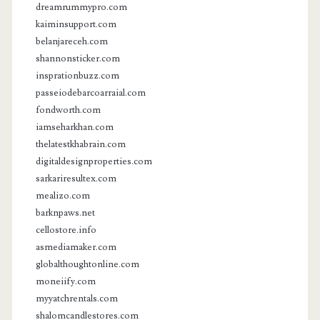
dreamrummypro.com
kaiminsupport.com
belanjareceh.com
shannonsticker.com
insprationbuzz.com
passeiodebarcoarraial.com
fondworth.com
iamseharkhan.com
thelatestkhabrain.com
digitaldesignproperties.com
sarkariresultex.com
mealizo.com
barknpaws.net
cellostore.info
asmediamaker.com
globalthoughtonline.com
moneiify.com
myyatchrentals.com
shalomcandlestores.com