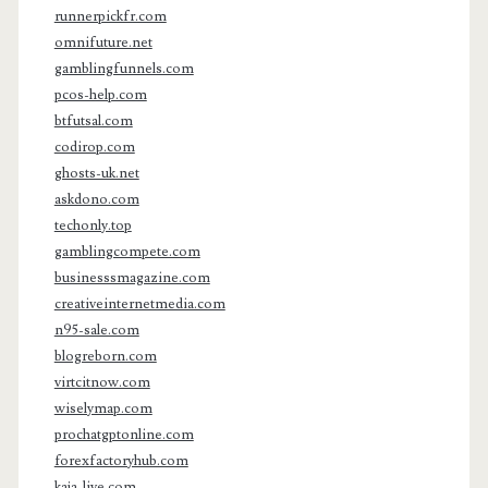
runnerpickfr.com
omnifuture.net
gamblingfunnels.com
pcos-help.com
btfutsal.com
codirop.com
ghosts-uk.net
askdono.com
techonly.top
gamblingcompete.com
businesssmagazine.com
creativeinternetmedia.com
n95-sale.com
blogreborn.com
virtcitnow.com
wiselymap.com
prochatgptonline.com
forexfactoryhub.com
kaja-live.com