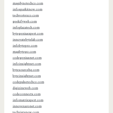
magdynotechco.com
infosparkitnow.com
techvortexco.com
geekifyweb.com
infoplazatech.com
bytegeniusxpert.com
innovatebytelab.com
infobytepro.com
magbytego.com
codegeniusnet.com
infoinsightnet.com
bytesourcehq.com
byteinsightnet.com
codepulsetechco.com
digizineweb.com
codeconnectx.com
infomatrixxpert.com
innovexaronet.com
techvistanow.com