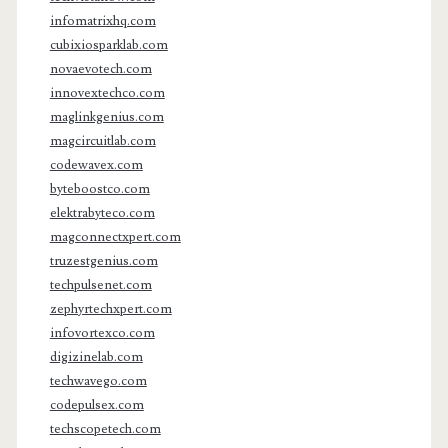
infomatrixhq.com
cubixiosparklab.com
novaevotech.com
innovextechco.com
maglinkgenius.com
magcircuitlab.com
codewavex.com
byteboostco.com
elektrabyteco.com
magconnectxpert.com
truzestgenius.com
techpulsenet.com
zephyrtechxpert.com
infovortexco.com
digizinelab.com
techwavego.com
codepulsex.com
techscopetech.com