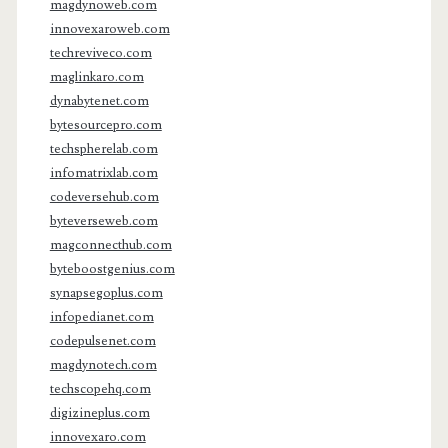
magdynoweb.com
innovexaroweb.com
techreviveco.com
maglinkaro.com
dynabytenet.com
bytesourcepro.com
techspherelab.com
infomatrixlab.com
codeversehub.com
byteverseweb.com
magconnecthub.com
byteboostgenius.com
synapsegoplus.com
infopedianet.com
codepulsenet.com
magdynotech.com
techscopehq.com
digizineplus.com
innovexaro.com