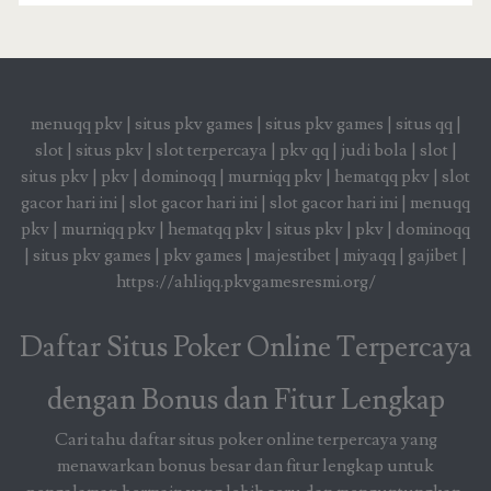
menuqq pkv
|
situs pkv games
|
situs pkv games
|
situs qq
|
slot
|
situs pkv
|
slot terpercaya
|
pkv qq
|
judi bola
|
slot
|
situs pkv
|
pkv
|
dominoqq
|
murniqq pkv
|
hematqq pkv
|
slot
gacor hari ini
|
slot gacor hari ini
|
slot gacor hari ini
|
menuqq
pkv
|
murniqq pkv
|
hematqq pkv
|
situs pkv
|
pkv
|
dominoqq
|
situs pkv games
|
pkv games
|
majestibet
|
miyaqq
|
gajibet
|
https://ahliqq.pkvgamesresmi.org/
Daftar Situs Poker Online Terpercaya
dengan Bonus dan Fitur Lengkap
Cari tahu daftar situs poker online terpercaya yang
menawarkan bonus besar dan fitur lengkap untuk