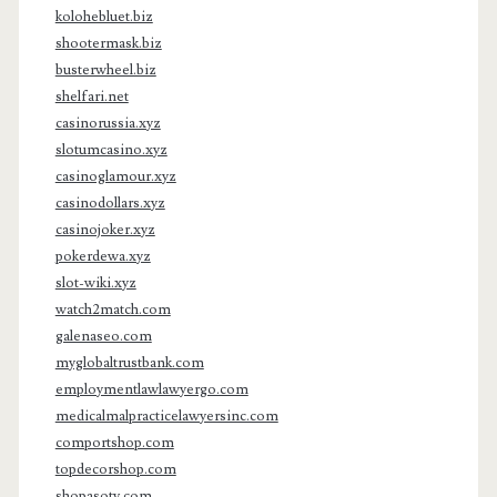
kolohebluet.biz
shootermask.biz
busterwheel.biz
shelfari.net
casinorussia.xyz
slotumcasino.xyz
casinoglamour.xyz
casinodollars.xyz
casinojoker.xyz
pokerdewa.xyz
slot-wiki.xyz
watch2match.com
galenaseo.com
myglobaltrustbank.com
employmentlawlawyergo.com
medicalmalpracticelawyersinc.com
comportshop.com
topdecorshop.com
shopasotv.com