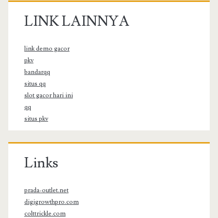
LINK LAINNYA
link demo gacor
pkv
bandarqq
situs qq
slot gacor hari ini
qq
situs pkv
Links
prada-outlet.net
digigrowthpro.com
colttrickle.com