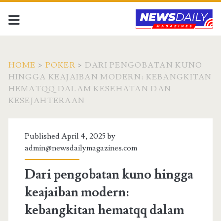
HOME
>
POKER
>
DARI PENGOBATAN KUNO
HINGGA KEAJAIBAN MODERN: KEBANGKITAN
HEMATQQ DALAM KESEHATAN DAN
KESEJAHTERAAN
Published April 4, 2025 by
admin@newsdailymagazines.com
Dari pengobatan kuno hingga
keajaiban modern:
kebangkitan hematqq dalam