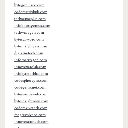
bytegeniusco.com
codematrixhub.com
techsenseplus.com
infoboostgenius.com
techwavegen.com
bytesavvypro.com
byteinsightgen.com
digizinetech.com
infomatrixgen.com
innovexarolab.com
infobytetechlab.com
codespherepro.com
codegenixnet.com
bytesourceweb.com
byteinsightnow.com
coderevivetech.com
magrevolveco.com
innovexarotech.com