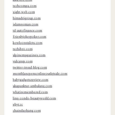
techcompa.com
sight-web.com
himadrigroup.com
islamroman.com
td-autofinance.com
frienlyjokerpoker.com
kowloonnslots.com
techibro.com
alpinemagazines.com
vulcanrp.com
twitter-trend-blog.com
montblancpensonlineoutletsale.com
babygadgetsreview.com
akupunktur-ambulanz.com
whatiremembered.com
linq-condo-beautyworld.com
ebyt.cc
chaindaohang.com