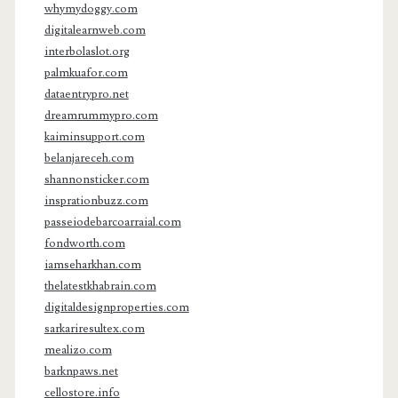
whymydoggy.com
digitalearnweb.com
interbolaslot.org
palmkuafor.com
dataentrypro.net
dreamrummypro.com
kaiminsupport.com
belanjareceh.com
shannonsticker.com
insprationbuzz.com
passeiodebarcoarraial.com
fondworth.com
iamseharkhan.com
thelatestkhabrain.com
digitaldesignproperties.com
sarkariresultex.com
mealizo.com
barknpaws.net
cellostore.info