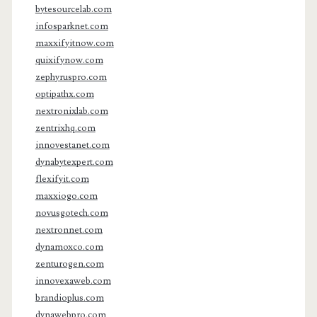
bytesourcelab.com
infosparknet.com
maxxifyitnow.com
quixifynow.com
zephyruspro.com
optipathx.com
nextronixlab.com
zentrixhq.com
innovestanet.com
dynabytexpert.com
flexifyit.com
maxxiogo.com
novusgotech.com
nextronnet.com
dynamoxco.com
zenturogen.com
innovexaweb.com
brandioplus.com
dynawebpro.com