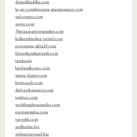
drmarkbuddha.com
lg-air-conditioning-maintenance.com
infoorator.com
novte.com
7hpizzaeasternmarket.com
hollaendisches-viertel.com
proengine-ultra24.com
lifewithoutlanyards.com
traida.net
kitchandhoney.com
metro-bistro.com
howtosolv.com
delicesdemanon.com
testboo.com
weddingdressstudio.com
premiumplox.com
yayosbk.com
neilhardie.biz
webmoneysurf.biz