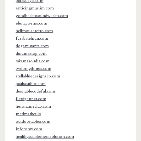
parasosyal.com
enticingmuslim.com
goodhealthsoundwealth.com
elenapoems.com
hellmouseretro.com
fcsabatehran.com
dogemutants.com
duramaxtop.com
takamasoudia.com
twdoingthings.com
stellabluedesignsco.com
paulsauthor.com
desirablecodeful.com
flexigennet.com
heronameclub.com
medmarket.io
outdoortablez.com
infotomy.com
healthysupplementsolution.com