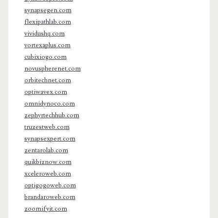
synapsegen.com
flexipathlab.com
vividushq.com
vortexaplus.com
cubixiogo.com
novuspherenet.com
orbitechnet.com
optiwavex.com
omnidynoco.com
zephyrtechhub.com
truzestweb.com
synapsexpert.com
zentarolab.com
quikbiznow.com
xceleroweb.com
optigogoweb.com
brandaroweb.com
zoomifyit.com