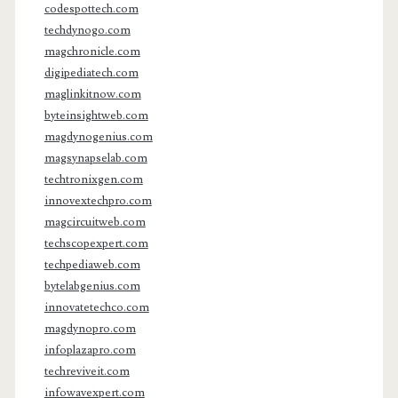
codespottech.com
techdynogo.com
magchronicle.com
digipediatech.com
maglinkitnow.com
byteinsightweb.com
magdynogenius.com
magsynapselab.com
techtronixgen.com
innovextechpro.com
magcircuitweb.com
techscopexpert.com
techpediaweb.com
bytelabgenius.com
innovatetechco.com
magdynopro.com
infoplazapro.com
techreviveit.com
infowavexpert.com