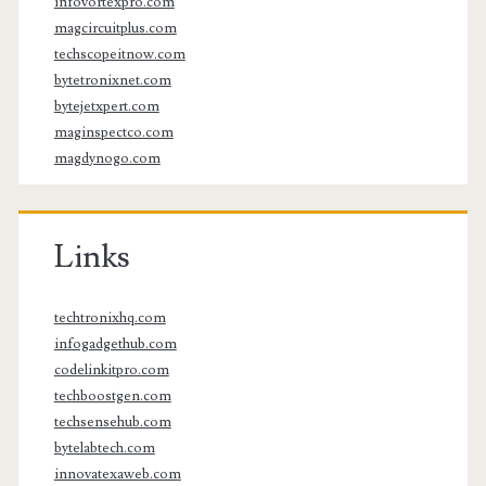
infovortexpro.com
magcircuitplus.com
techscopeitnow.com
bytetronixnet.com
bytejetxpert.com
maginspectco.com
magdynogo.com
Links
techtronixhq.com
infogadgethub.com
codelinkitpro.com
techboostgen.com
techsensehub.com
bytelabtech.com
innovatexaweb.com