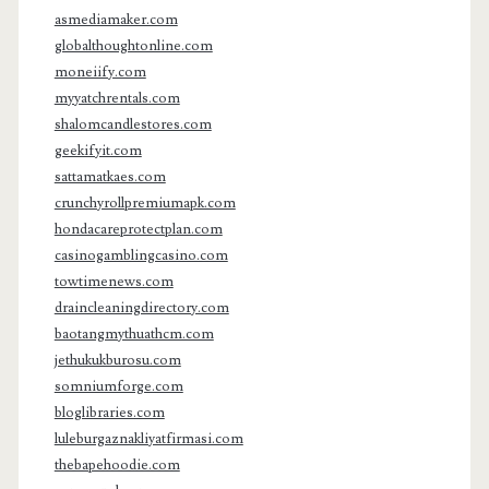
asmediamaker.com
globalthoughtonline.com
moneiify.com
myyatchrentals.com
shalomcandlestores.com
geekifyit.com
sattamatkaes.com
crunchyrollpremiumapk.com
hondacareprotectplan.com
casinogamblingcasino.com
towtimenews.com
draincleaningdirectory.com
baotangmythuathcm.com
jethukukburosu.com
somniumforge.com
bloglibraries.com
luleburgaznakliyatfirmasi.com
thebapehoodie.com