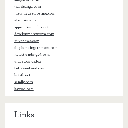
travelsanga.com
instantguestposting.com
ekonomie.net
appointmentplus.net
developmentworm.com
itlivenews.com
theplumbingfremont.com
newstrending24.com
ufabetbonus.biz
kelasweekend.com
betatk.net
aandly.com
bswoo.com
Links