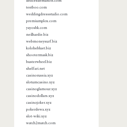
delicesdemanon.com
testboo.com
weddingdressstudio.com
premiumplox.com
yayosbk.com
neilhardie.biz
webmoneysurf.biz
kolohebluet.biz
shootermask.biz
busterwheel.biz
shelfari.net
casinorussia.xyz
slotumcasino.xyz
casinoglamour.xyz
casinodollars.xyz
casinojoker.xyz
pokerdewa.xyz
slot-wiki.xyz
watch2match.com