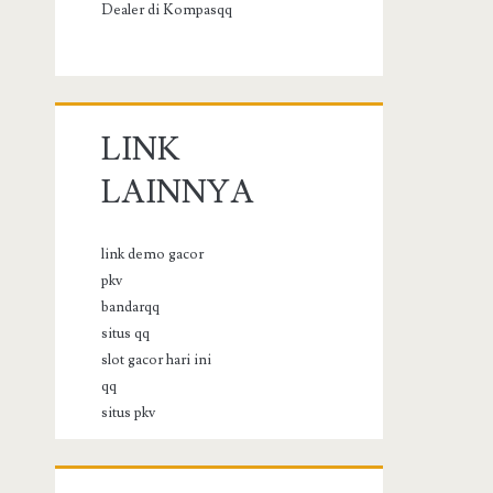
Dealer di Kompasqq
LINK
LAINNYA
link demo gacor
pkv
bandarqq
situs qq
slot gacor hari ini
qq
situs pkv