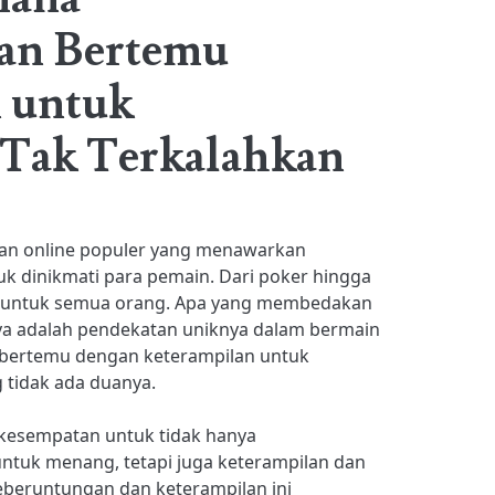
an Bertemu
 untuk
Tak Terkalahkan
ian online populer yang menawarkan
 dinikmati para pemain. Dari poker hingga
 untuk semua orang. Apa yang membedakan
nya adalah pendekatan uniknya dalam bermain
bertemu dengan keterampilan untuk
tidak ada duanya.
kesempatan untuk tidak hanya
tuk menang, tetapi juga keterampilan dan
keberuntungan dan keterampilan ini