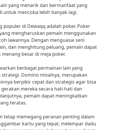
ain yang menarik dan bermanfaat yang
 untuk mencoba lebih banyak lagi.
g populer di Dewaqq adalah poker. Poker
n yang mengharuskan pemain menggunakan
ecoh lawannya. Dengan menguasai seni
in, dan menghitung peluang, pemain dapat
 menang besar di meja poker.
warkan berbagai permainan lain yang
strategi. Domino misalnya, merupakan
nya berpikir cepat dan strategis agar bisa
erakan mereka secara hati-hati dan
elanjutnya, pemain dapat meningkatkan
ang teratas.
n tetap memegang peranan penting dalam
nggambar kartu yang tepat, melempar dadu