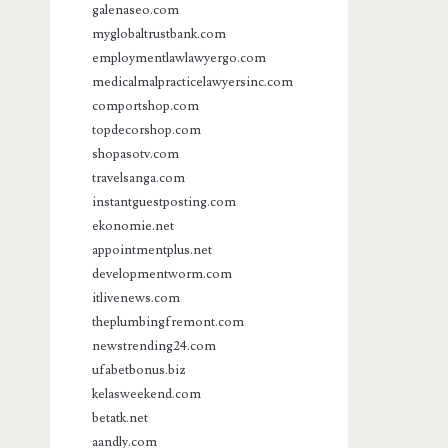
galenaseo.com
myglobaltrustbank.com
employmentlawlawyergo.com
medicalmalpracticelawyersinc.com
comportshop.com
topdecorshop.com
shopasotv.com
travelsanga.com
instantguestposting.com
ekonomie.net
appointmentplus.net
developmentworm.com
itlivenews.com
theplumbingfremont.com
newstrending24.com
ufabetbonus.biz
kelasweekend.com
betatk.net
aandly.com