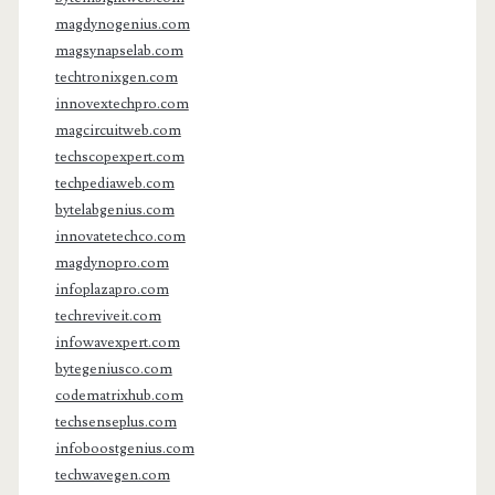
magdynogenius.com
magsynapselab.com
techtronixgen.com
innovextechpro.com
magcircuitweb.com
techscopexpert.com
techpediaweb.com
bytelabgenius.com
innovatetechco.com
magdynopro.com
infoplazapro.com
techreviveit.com
infowavexpert.com
bytegeniusco.com
codematrixhub.com
techsenseplus.com
infoboostgenius.com
techwavegen.com