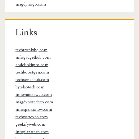
magdynogo.com
Links
techtronixhq.com
infogadgethub.com
codelinkitpro.com
techboostgen.com
techsensehub.com
bytelabtech.com
innovatexaweb.com
magdynotechco.com
infosparkitnow.com
techvortexco.com
geekifyweb.com
infoplazatech.com