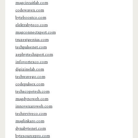
magcircuitlab.com
codewavex.com
byteboostco.com
elektrabyteco.com
magconnectxpert.com
truzestgenius.com
techpulsenet.com
zephyrtechxpert.com
infovortexco.com
digizinelab.com
techwavego.com
codepulsex.com
techscopetech.com
magdynoweb.com
innovexaroweb.com
techreviveco.com
maglinkaro.com
dynabytenet.com
bytesourcepro.com