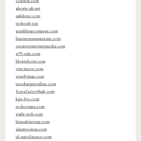
codirop.com
ghosts-uk.net
askdono.com
techonly.top
gamblingcompete.com
businesssmagazine.com
creativeinternetmedia.com
n95-sale.com
blogreborn.com
virtcitnow.com
wiselymap.com
prochatgptonline.com
forexfactoryhub.com
kaja-live.com
techcompa.com
sight-web.com
himadrigroup.com
islamroman.com
td-autofinance.com