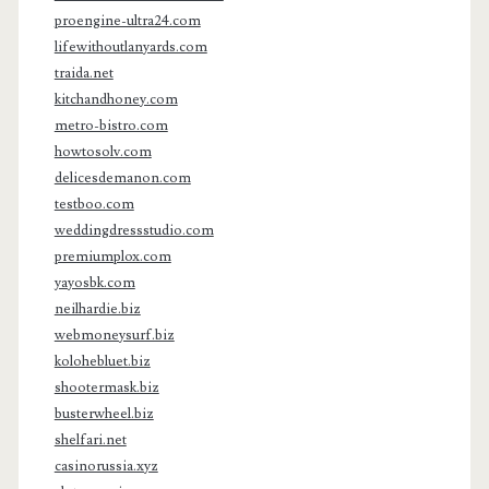
proengine-ultra24.com
lifewithoutlanyards.com
traida.net
kitchandhoney.com
metro-bistro.com
howtosolv.com
delicesdemanon.com
testboo.com
weddingdressstudio.com
premiumplox.com
yayosbk.com
neilhardie.biz
webmoneysurf.biz
kolohebluet.biz
shootermask.biz
busterwheel.biz
shelfari.net
casinorussia.xyz