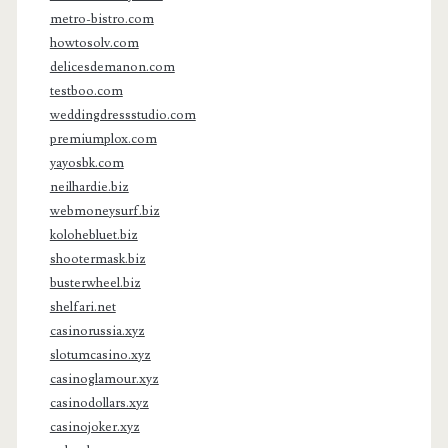
metro-bistro.com
howtosolv.com
delicesdemanon.com
testboo.com
weddingdressstudio.com
premiumplox.com
yayosbk.com
neilhardie.biz
webmoneysurf.biz
kolohebluet.biz
shootermask.biz
busterwheel.biz
shelfari.net
casinorussia.xyz
slotumcasino.xyz
casinoglamour.xyz
casinodollars.xyz
casinojoker.xyz