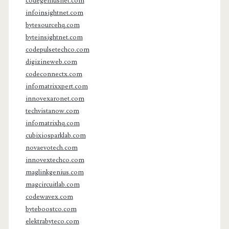
codegeniusnet.com
infoinsightnet.com
bytesourcehq.com
byteinsightnet.com
codepulsetechco.com
digizineweb.com
codeconnectx.com
infomatrixxpert.com
innovexaronet.com
techvistanow.com
infomatrixhq.com
cubixiosparklab.com
novaevotech.com
innovextechco.com
maglinkgenius.com
magcircuitlab.com
codewavex.com
byteboostco.com
elektrabyteco.com