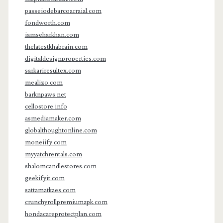
passeiodebarcoarraial.com
fondworth.com
iamseharkhan.com
thelatestkhabrain.com
digitaldesignproperties.com
sarkariresultex.com
mealizo.com
barknpaws.net
cellostore.info
asmediamaker.com
globalthoughtonline.com
moneiify.com
myyatchrentals.com
shalomcandlestores.com
geekifyit.com
sattamatkaes.com
crunchyrollpremiumapk.com
hondacareprotectplan.com