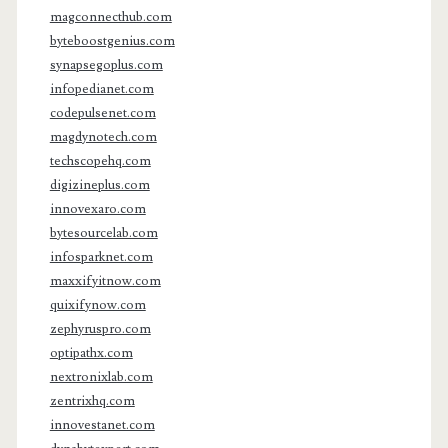
magconnecthub.com
byteboostgenius.com
synapsegoplus.com
infopedianet.com
codepulsenet.com
magdynotech.com
techscopehq.com
digizineplus.com
innovexaro.com
bytesourcelab.com
infosparknet.com
maxxifyitnow.com
quixifynow.com
zephyruspro.com
optipathx.com
nextronixlab.com
zentrixhq.com
innovestanet.com