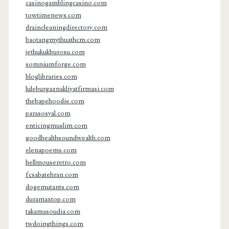
casinogamblingcasino.com
towtimenews.com
draincleaningdirectory.com
baotangmythuathcm.com
jethukukburosu.com
somniumforge.com
bloglibraries.com
luleburgaznakliyatfirmasi.com
thebapehoodie.com
parasosyal.com
enticingmuslim.com
goodhealthsoundwealth.com
elenapoems.com
hellmouseretro.com
fcsabatehran.com
dogemutants.com
duramaxtop.com
takamasoudia.com
twdoingthings.com