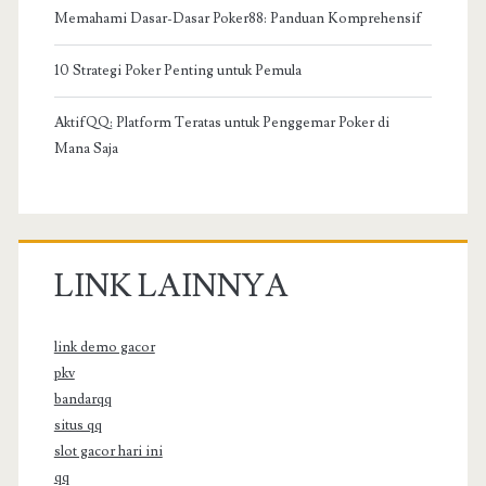
Memahami Dasar-Dasar Poker88: Panduan Komprehensif
10 Strategi Poker Penting untuk Pemula
AktifQQ: Platform Teratas untuk Penggemar Poker di
Mana Saja
LINK LAINNYA
link demo gacor
pkv
bandarqq
situs qq
slot gacor hari ini
qq