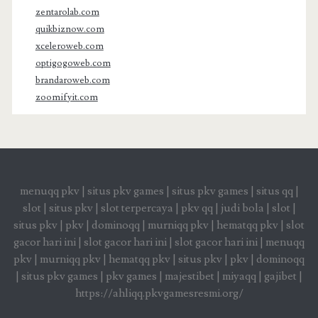
zentarolab.com
quikbiznow.com
xceleroweb.com
optigogoweb.com
brandaroweb.com
zoomifyit.com
menuqq pkv
|
situs pkv games
|
situs pkv games
|
situs qq
|
slot
|
situs pkv
|
slot terpercaya
|
pkv qq
|
judi bola
|
slot
|
situs pkv
|
pkv
|
dominoqq
|
murniqq pkv
|
hematqq pkv
|
slot
gacor hari ini
|
slot gacor hari ini
|
slot gacor hari ini
|
menuqq
pkv
|
murniqq pkv
|
hematqq pkv
|
situs pkv
|
pkv
|
dominoqq
|
situs pkv games
|
pkv games
|
majestibet
|
miyaqq
|
gajibet
|
https://ahliqq.pkvgamesresmi.org/