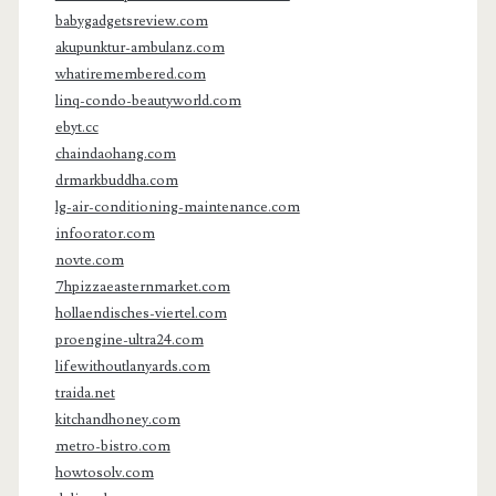
babygadgetsreview.com
akupunktur-ambulanz.com
whatiremembered.com
linq-condo-beautyworld.com
ebyt.cc
chaindaohang.com
drmarkbuddha.com
lg-air-conditioning-maintenance.com
infoorator.com
novte.com
7hpizzaeasternmarket.com
hollaendisches-viertel.com
proengine-ultra24.com
lifewithoutlanyards.com
traida.net
kitchandhoney.com
metro-bistro.com
howtosolv.com