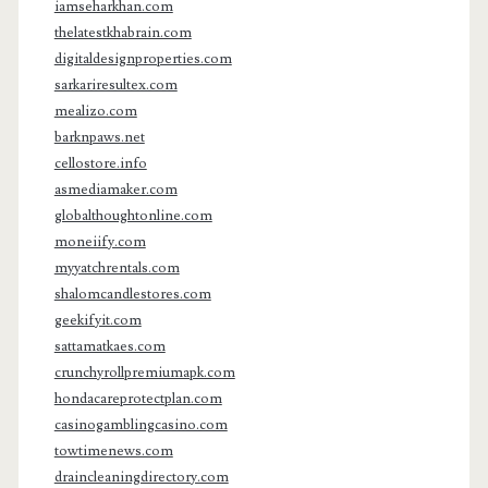
iamseharkhan.com
thelatestkhabrain.com
digitaldesignproperties.com
sarkariresultex.com
mealizo.com
barknpaws.net
cellostore.info
asmediamaker.com
globalthoughtonline.com
moneiify.com
myyatchrentals.com
shalomcandlestores.com
geekifyit.com
sattamatkaes.com
crunchyrollpremiumapk.com
hondacareprotectplan.com
casinogamblingcasino.com
towtimenews.com
draincleaningdirectory.com