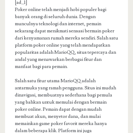
[ad_1]
Poker online telah menjadi hobi populer bagi
banyak orang di seluruh dunia. Dengan
munculnya teknologi dan internet, pemain
sekarang dapat menikmati sensasi bermain poker
dari kenyamanan rumah mereka sendiri. Salah satu
platform poker online yang telah mendapatkan
popularitas adalah MarioQQ, situs tepercaya dan
andal yang menawarkan berbagai fitur dan
manfaat bagi para pemain.
Salah satu fitur utama MarioQQ adalah
antarmuka yang ramah pengguna. Situs ini mudah
dinavigasi, membuatnya sederhana bagi pemula
yang bahkan untuk memulai dengan bermain
poker online. Pemain dapat dengan mudah
membuat akun, menyetor dana, dan mulai
memainkan game poker favorit mereka hanya
dalam beberapa klik. Platform ini juga