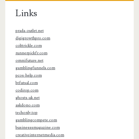
Links
prada-outlet.net
digigrowthpro.com
colttrickle.com
runnerpickfr.com
omnifuture.net
gamblingfunnels.com
pcos-help.com
btfutsal.com
codirop.com
ghosts-uk.net
askdono.com
techonly.top
gamblingcompete.com
businesssmagazine.com
creativeinternetmedia.com