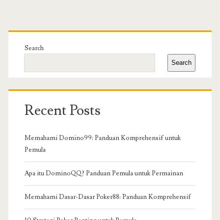
Primary
Sidebar
Search
Search
Recent Posts
Memahami Domino99: Panduan Komprehensif untuk
Pemula
Apa itu DominoQQ? Panduan Pemula untuk Permainan
Memahami Dasar-Dasar Poker88: Panduan Komprehensif