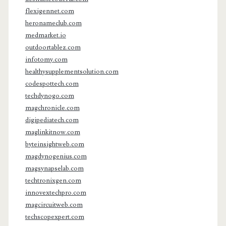
flexigennet.com
heronameclub.com
medmarket.io
outdoortablez.com
infotomy.com
healthysupplementsolution.com
codespottech.com
techdynogo.com
magchronicle.com
digipediatech.com
maglinkitnow.com
byteinsightweb.com
magdynogenius.com
magsynapselab.com
techtronixgen.com
innovextechpro.com
magcircuitweb.com
techscopexpert.com