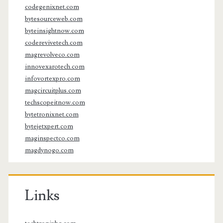
codegenixnet.com
bytesourceweb.com
byteinsightnow.com
coderevivetech.com
magrevolveco.com
innovexarotech.com
infovortexpro.com
magcircuitplus.com
techscopeitnow.com
bytetronixnet.com
bytejetxpert.com
maginspectco.com
magdynogo.com
Links