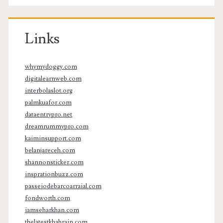
Links
whymydoggy.com
digitalearnweb.com
interbolaslot.org
palmkuafor.com
dataentrypro.net
dreamrummypro.com
kaiminsupport.com
belanjareceh.com
shannonsticker.com
insprationbuzz.com
passeiodebarcoarraial.com
fondworth.com
iamseharkhan.com
thelatestkhabrain.com