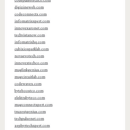
codepulsetechco.com
digizineweb.com
codeconnectx.com
infomatrixxpert.com
innovexaronet.com
techvistanow.com
infomatrixhq.com
cubixiosparklab.com
novaevotech.com
innovextechco.com
maglinkgenius.com
magcircuitlab.com
codewavex.com
byteboostco.com
elektrabyteco.com
magconnectxpert.com
truzestgenius.com
techpulsenet.com
zephyrtechxpert.com