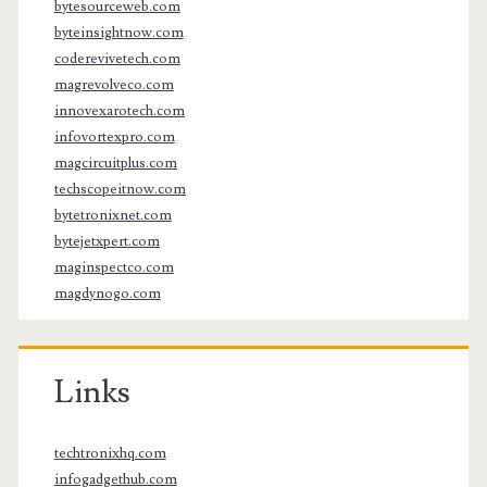
bytesourceweb.com
byteinsightnow.com
coderevivetech.com
magrevolveco.com
innovexarotech.com
infovortexpro.com
magcircuitplus.com
techscopeitnow.com
bytetronixnet.com
bytejetxpert.com
maginspectco.com
magdynogo.com
Links
techtronixhq.com
infogadgethub.com