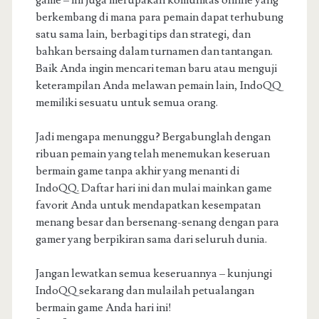
game – ini juga merupakan komunitas online yang
berkembang di mana para pemain dapat terhubung
satu sama lain, berbagi tips dan strategi, dan
bahkan bersaing dalam turnamen dan tantangan.
Baik Anda ingin mencari teman baru atau menguji
keterampilan Anda melawan pemain lain, IndoQQ
memiliki sesuatu untuk semua orang.
Jadi mengapa menunggu? Bergabunglah dengan
ribuan pemain yang telah menemukan keseruan
bermain game tanpa akhir yang menanti di
IndoQQ. Daftar hari ini dan mulai mainkan game
favorit Anda untuk mendapatkan kesempatan
menang besar dan bersenang-senang dengan para
gamer yang berpikiran sama dari seluruh dunia.
Jangan lewatkan semua keseruannya – kunjungi
IndoQQ sekarang dan mulailah petualangan
bermain game Anda hari ini!