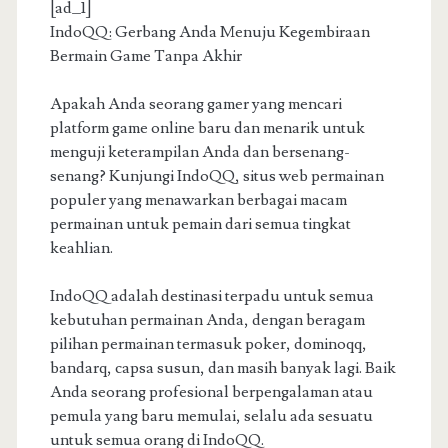
[ad_1]
IndoQQ: Gerbang Anda Menuju Kegembiraan
Bermain Game Tanpa Akhir
Apakah Anda seorang gamer yang mencari
platform game online baru dan menarik untuk
menguji keterampilan Anda dan bersenang-
senang? Kunjungi IndoQQ, situs web permainan
populer yang menawarkan berbagai macam
permainan untuk pemain dari semua tingkat
keahlian.
IndoQQ adalah destinasi terpadu untuk semua
kebutuhan permainan Anda, dengan beragam
pilihan permainan termasuk poker, dominoqq,
bandarq, capsa susun, dan masih banyak lagi. Baik
Anda seorang profesional berpengalaman atau
pemula yang baru memulai, selalu ada sesuatu
untuk semua orang di IndoQQ.