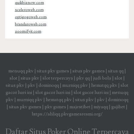
quikbiznow.com
xceleroweb.com
optigogoweb.com
brandaroweb.com
zoomifyit.com
menuqq pkv
|
situs pkv games
|
situs pkv games
|
situs qq
|
slot
|
situs pkv
|
slot terpercaya
|
pkv qq
|
judi bola
|
slot
|
situs pkv
|
pkv
|
dominoqq
|
murniqq pkv
|
hematqq pkv
|
slot
gacor hari ini
|
slot gacor hari ini
|
slot gacor hari ini
|
menuqq
pkv
|
murniqq pkv
|
hematqq pkv
|
situs pkv
|
pkv
|
dominoqq
|
situs pkv games
|
pkv games
|
majestibet
|
miyaqq
|
gajibet
|
https://ahliqq.pkvgamesresmi.org/
Daftar Situs Poker Online Terpercaya