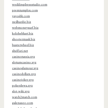
weddingdressstudio.com
premiumplox.com
yayosbk.com
neilhardie.biz
webmoneysurf.biz
kolohebluet.biz
shootermask.biz
busterwheel.biz
shelfari.net
casinorussia.xyz
slotumcasino.xyz
casinoglamour.xyz
casinodollars.xyz
casinojoker.xyz
pokerdewa.xyz
slot-wiki.xyz
watch2match.com
galenaseo.com