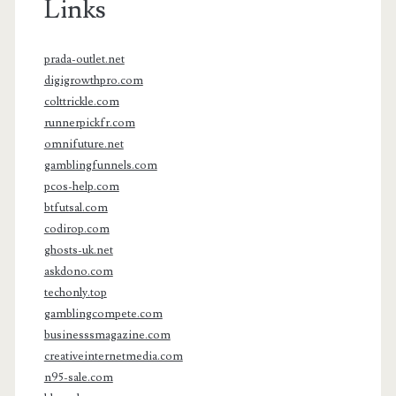
Links
prada-outlet.net
digigrowthpro.com
colttrickle.com
runnerpickfr.com
omnifuture.net
gamblingfunnels.com
pcos-help.com
btfutsal.com
codirop.com
ghosts-uk.net
askdono.com
techonly.top
gamblingcompete.com
businesssmagazine.com
creativeinternetmedia.com
n95-sale.com