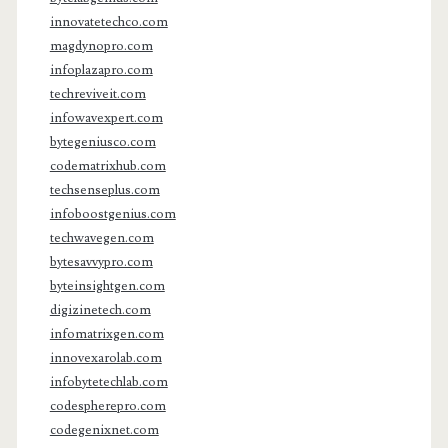
innovatetechco.com
magdynopro.com
infoplazapro.com
techreviveit.com
infowavexpert.com
bytegeniusco.com
codematrixhub.com
techsenseplus.com
infoboostgenius.com
techwavegen.com
bytesavvypro.com
byteinsightgen.com
digizinetech.com
infomatrixgen.com
innovexarolab.com
infobytetechlab.com
codespherepro.com
codegenixnet.com