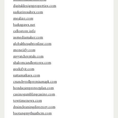
digitaldesignproperties.com
sarkariresultex.com
mealizo.com
barknpaws.net
cellostore.info
asmediamaker.com
globalthoughtonline.com
moneiify.com
myyatchrentals.com
shalomcandlestores.com
geekifyit.com
sattamatkaes.com
crunchyrollpremiumapk.com
hondacareprotectplan.com
casinogamblingcasino.com
towtimenews.com
draincleaningdirectory.com
baotangmythuathcm.com