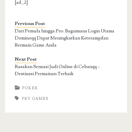
[ad_2]
Previous Post
Dari Pemula hingga Pro: Bagaimana Login Utama
Dominoqq Dapat Meningkatkan Keterampilan
Bermain Game Anda
Next Post
Rasakan Sensasi Judi Online di Cebanqq –
Destinasi Permainan Terbaik
POKER
PKV GAMES