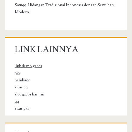
Satuqq: Hidangan Tradisional Indonesia dengan Sentuhan
Modern
LINK LAINNYA
link demo gacor
pkv
bandarqq
situs qq
slot gacor hari ini
qq
situs pkv