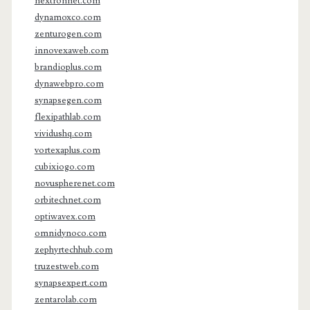
nextronnet.com
dynamoxco.com
zenturogen.com
innovexaweb.com
brandioplus.com
dynawebpro.com
synapsegen.com
flexipathlab.com
vividushq.com
vortexaplus.com
cubixiogo.com
novuspherenet.com
orbitechnet.com
optiwavex.com
omnidynoco.com
zephyrtechhub.com
truzestweb.com
synapsexpert.com
zentarolab.com