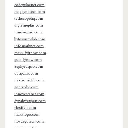
codepulsenet.com
magdynotech.com
techscopehq.com
digizineplus.com
innovexaro.com
bytesourcelab.com
infosparknet.com
maxxifyitnow.com
quixifynow.com
zephyruspro.com
optipathx.com
nextronixlab.com
zentrixhq.com
innovestanet.com
dynabytexpert.com
flexifyit.com
maxxiogo.com
novusgotech.com