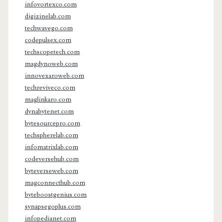
infovortexco.com
digizinelab.com
techwavego.com
codepulsex.com
techscopetech.com
magdynoweb.com
innovexaroweb.com
techreviveco.com
maglinkaro.com
dynabytenet.com
bytesourcepro.com
techspherelab.com
infomatrixlab.com
codeversehub.com
byteverseweb.com
magconnecthub.com
byteboostgenius.com
synapsegoplus.com
infopedianet.com