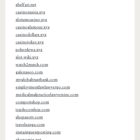
shelfari.net
casinorussia.xyz
slotumcasino.xyz
casinoglamour.xyz
casinodollars.xyz
casinojoker.xyz
pokerdewa.xyz
slot-wiki.xyz
watch2match.com
galenaseo.com
myglobaltrustbank.com
employmentlawlawyergo.com
medicalmalpracticelawyersinc.com
comportshop.com
topdecorshop.com
shopasotv.com
travelsanga.com
instantguestposting.com
ekonomie.net