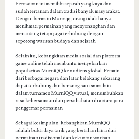
Permainan ini memiliki sejarah yang kaya dan
sudah tertanam dalam tradisi banyak masyarakat.
Dengan bermain Murniqq, orang tidak hanya
menikmati permainan yang menyenangkan dan
menantang tetapi juga terhubung dengan
sepotong warisan budaya dan sejarah.
Selain itu, kebangkitan media sosial dan platform
game online telah membantu menyebarkan
popularitas MurniQQ ke audiens global. Pemain
dari berbagai negara dan latar belakang sekarang
dapat terhubung dan bersaing satu sama lain
dalam turnamen MurniQQ virtual, menumbuhkan
rasa kebersamaan dan persahabatan di antara para
penggemar permainan.
Sebagai kesimpulan, kebangkitan MurniQQ
adalah bukti daya tarik yang bertahan lama dari
permainan tradisional dan kekuatan warisan