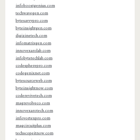
infoboostgenius.com
techwavegen.com
bytesavvypro.com
byteinsightgen.com
digizinetech.com
infomatrixgen.com
innovexarolab.com
infobytetechlab.com
codespherepro.com
codegenixnet.com
bytesourceweb.com
byteinsightnow.com
coderevivetech.com
magrevolveco.com
innovexarotech.com
infovortexpro.com
magcircuitplus.com
techscopeitnow.com