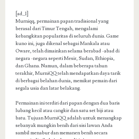
[ad_1]
Murniqq, permainan papan tradisional yang
berasal dari Timur Tengah, mengalami
kebangkitan popularitas di seluruh dunia. Game
kuno ini, juga dikenal sebagai Mankala atau
Oware, telah dimainkan selama berabad -abad di
negara -negara seperti Mesir, Sudan, Ethiopia,
dan Ghana. Namun, dalam beberapa tahun
terakhir, MurniQQ telah mendapatkan daya tarik
di berbagai belahan dunia, memikat pemain dari
segala usia dan latar belakang.
Permainan ini terdiri dari papan dengan dua baris
lubang kecil atau cangkir dan satu set biji atau
batu. Tujuan MurniQQ adalah untuk menangkap
sebanyak mungkin benih dari sisi lawan Anda
sambil menabur dan memanen benih secara