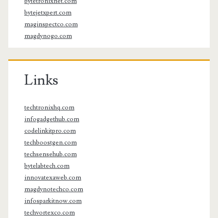
bytetronixnet.com
bytejetxpert.com
maginspectco.com
magdynogo.com
Links
techtronixhq.com
infogadgethub.com
codelinkitpro.com
techboostgen.com
techsensehub.com
bytelabtech.com
innovatexaweb.com
magdynotechco.com
infosparkitnow.com
techvortexco.com