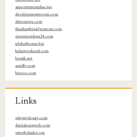
appointmentplus.net
developmentworm.com
itlivenews.com
theplumbingfremont.com
newstrending24.com
ufabetbonus.biz
kelasweekend.com
betatk.net
aandly.com
bswoo.com
Links
whymydoggy.com
digitalearnweb.com
interbolaslot.org