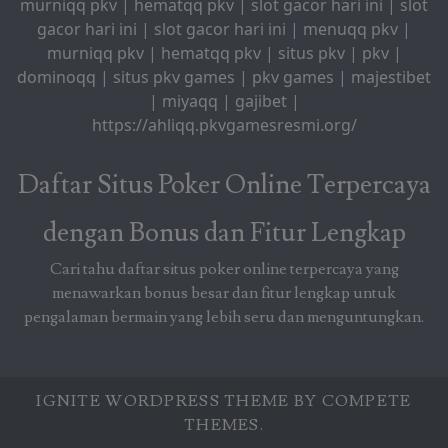
murniqq pkv
|
hematqq pkv
|
slot gacor hari ini
|
slot
gacor hari ini
|
slot gacor hari ini
|
menuqq pkv
|
murniqq pkv
|
hematqq pkv
|
situs pkv
|
pkv
|
dominoqq
|
situs pkv games
|
pkv games
|
majestibet
|
miyaqq
|
gajibet
|
https://ahliqq.pkvgamesresmi.org/
Daftar Situs Poker Online Terpercaya
dengan Bonus dan Fitur Lengkap
Cari tahu daftar situs poker online terpercaya yang
menawarkan bonus besar dan fitur lengkap untuk
pengalaman bermain yang lebih seru dan menguntungkan.
IGNITE WORDPRESS THEME
BY COMPETE
THEMES.