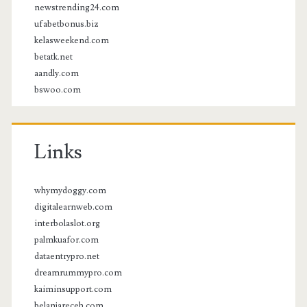
newstrending24.com
ufabetbonus.biz
kelasweekend.com
betatk.net
aandly.com
bswoo.com
Links
whymydoggy.com
digitalearnweb.com
interbolaslot.org
palmkuafor.com
dataentrypro.net
dreamrummypro.com
kaiminsupport.com
belanjareceh.com