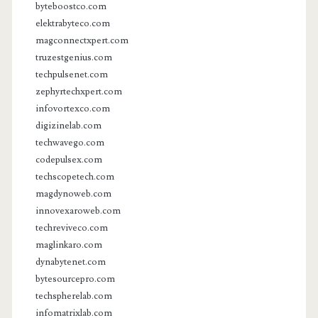
byteboostco.com
elektrabyteco.com
magconnectxpert.com
truzestgenius.com
techpulsenet.com
zephyrtechxpert.com
infovortexco.com
digizinelab.com
techwavego.com
codepulsex.com
techscopetech.com
magdynoweb.com
innovexaroweb.com
techreviveco.com
maglinkaro.com
dynabytenet.com
bytesourcepro.com
techspherelab.com
infomatrixlab.com