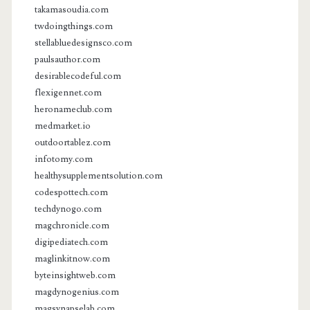
takamasoudia.com
twdoingthings.com
stellabluedesignsco.com
paulsauthor.com
desirablecodeful.com
flexigennet.com
heronameclub.com
medmarket.io
outdoortablez.com
infotomy.com
healthysupplementsolution.com
codespottech.com
techdynogo.com
magchronicle.com
digipediatech.com
maglinkitnow.com
byteinsightweb.com
magdynogenius.com
magsynapselab.com