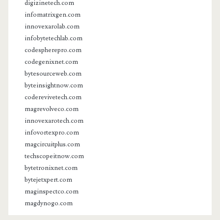
digizinetech.com
infomatrixgen.com
innovexarolab.com
infobytetechlab.com
codespherepro.com
codegenixnet.com
bytesourceweb.com
byteinsightnow.com
coderevivetech.com
magrevolveco.com
innovexarotech.com
infovortexpro.com
magcircuitplus.com
techscopeitnow.com
bytetronixnet.com
bytejetxpert.com
maginspectco.com
magdynogo.com