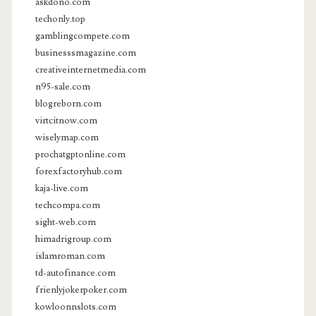
askdono.com
techonly.top
gamblingcompete.com
businesssmagazine.com
creativeinternetmedia.com
n95-sale.com
blogreborn.com
virtcitnow.com
wiselymap.com
prochatgptonline.com
forexfactoryhub.com
kaja-live.com
techcompa.com
sight-web.com
himadrigroup.com
islamroman.com
td-autofinance.com
frienlyjokerpoker.com
kowloonnslots.com