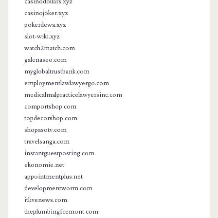
casinodollars.xyz
casinojoker.xyz
pokerdewa.xyz
slot-wiki.xyz
watch2match.com
galenaseo.com
myglobaltrustbank.com
employmentlawlawyergo.com
medicalmalpracticelawyersinc.com
comportshop.com
topdecorshop.com
shopasotv.com
travelsanga.com
instantguestposting.com
ekonomie.net
appointmentplus.net
developmentworm.com
itlivenews.com
theplumbingfremont.com