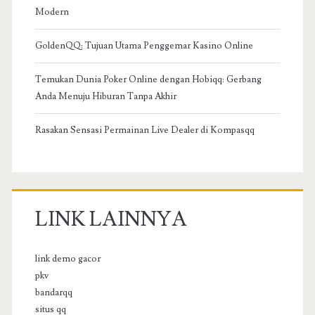
Modern
GoldenQQ: Tujuan Utama Penggemar Kasino Online
Temukan Dunia Poker Online dengan Hobiqq: Gerbang
Anda Menuju Hiburan Tanpa Akhir
Rasakan Sensasi Permainan Live Dealer di Kompasqq
LINK LAINNYA
link demo gacor
pkv
bandarqq
situs qq