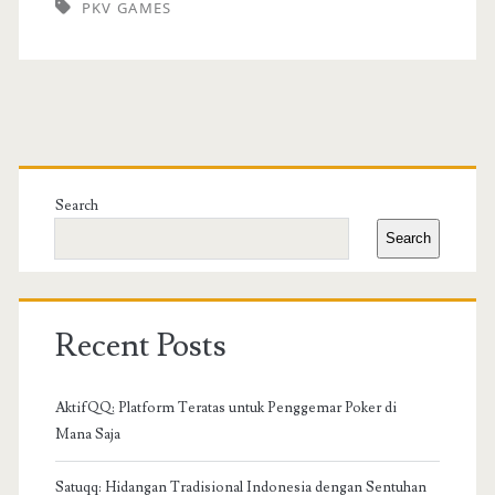
PKV GAMES
Primary
Sidebar
Search
Search
Recent Posts
AktifQQ: Platform Teratas untuk Penggemar Poker di
Mana Saja
Satuqq: Hidangan Tradisional Indonesia dengan Sentuhan