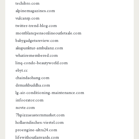
techibro.com
alpinemagazines.com
vulcanrp.com
twitter-trend-blog.com
montblancpensonlineoutletsale.com
babygadgetsreview.com
akupunktur-ambulanz.com
whatiremembered.com
linq-condo-beautyworld.com
ebyt.cc
chaindaohang.com
drmarkbuddha.com
lg-air-conditioning-maintenance.com
infoorator.com
novte.com
7hpizzaeasternmarket.com
hollaendisches-viertel.com
proengine-ultra24.com
lifewithoutlanyards.com