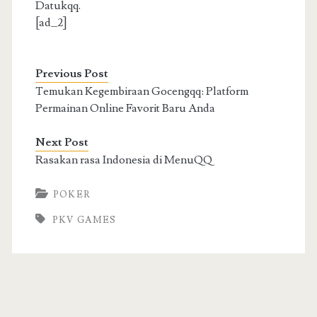
Datukqq.
[ad_2]
Previous Post
Temukan Kegembiraan Gocengqq: Platform
Permainan Online Favorit Baru Anda
Next Post
Rasakan rasa Indonesia di MenuQQ
POKER
PKV GAMES