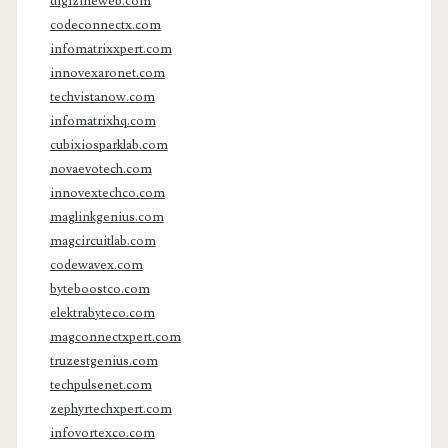
digizineweb.com
codeconnectx.com
infomatrixxpert.com
innovexaronet.com
techvistanow.com
infomatrixhq.com
cubixiosparklab.com
novaevotech.com
innovextechco.com
maglinkgenius.com
magcircuitlab.com
codewavex.com
byteboostco.com
elektrabyteco.com
magconnectxpert.com
truzestgenius.com
techpulsenet.com
zephyrtechxpert.com
infovortexco.com