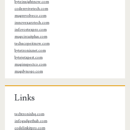
byteinsightnow.com
coderevivetech.com
magrevolveco.com
innovexarotech.com
infovortexpro.com
magcircuitplus.com
techscopeitnow.com
bytetronixnet.com
bytejetxpert.com
maginspectco.com
magdynogo.com
Links
techtronixhq.com
infogadgethub.com
codelinkitpro.com