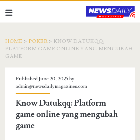
HOME
>
POKER
>
KNOW DATUKQQ:
PLATFORM GAME ONLINE YANG MENGUBAH
GAME
Published June 20, 2025 by
admin@newsdailymagazines.com
Know Datukqq: Platform
game online yang mengubah
game