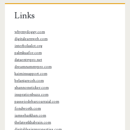
Links
whymydoggy.com
digitalearnweb.com
interbolaslot.org
palmkuafor.com
dataentrypro.net
dreamrummypro.com
kaiminsupport.com
belanjareceh.com
shannonsticker.com
insprationbuzz.com
passeiodebarcoarraial.com
fondworth.com
iamseharkhan.com
thelatestkhabrain.com
digitaldesignproperties.com