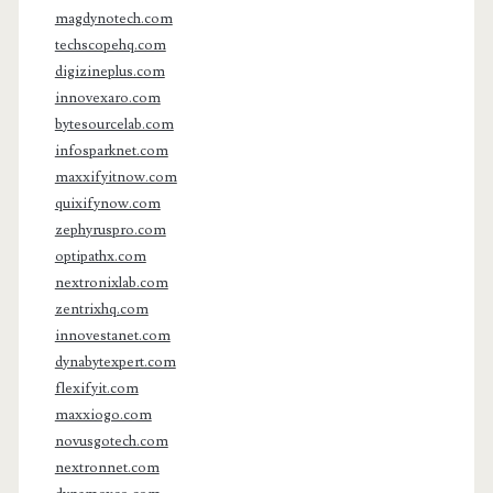
magdynotech.com
techscopehq.com
digizineplus.com
innovexaro.com
bytesourcelab.com
infosparknet.com
maxxifyitnow.com
quixifynow.com
zephyruspro.com
optipathx.com
nextronixlab.com
zentrixhq.com
innovestanet.com
dynabytexpert.com
flexifyit.com
maxxiogo.com
novusgotech.com
nextronnet.com