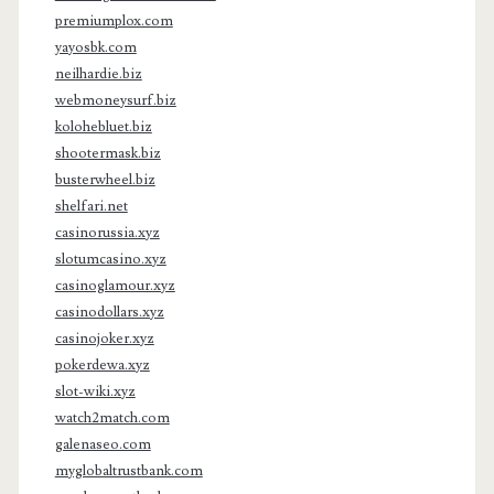
premiumplox.com
yayosbk.com
neilhardie.biz
webmoneysurf.biz
kolohebluet.biz
shootermask.biz
busterwheel.biz
shelfari.net
casinorussia.xyz
slotumcasino.xyz
casinoglamour.xyz
casinodollars.xyz
casinojoker.xyz
pokerdewa.xyz
slot-wiki.xyz
watch2match.com
galenaseo.com
myglobaltrustbank.com