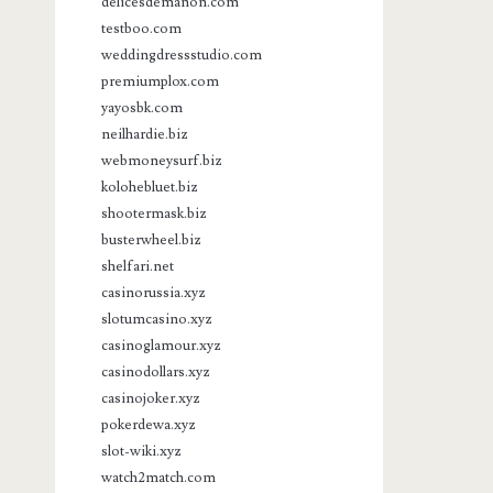
delicesdemanon.com
testboo.com
weddingdressstudio.com
premiumplox.com
yayosbk.com
neilhardie.biz
webmoneysurf.biz
kolohebluet.biz
shootermask.biz
busterwheel.biz
shelfari.net
casinorussia.xyz
slotumcasino.xyz
casinoglamour.xyz
casinodollars.xyz
casinojoker.xyz
pokerdewa.xyz
slot-wiki.xyz
watch2match.com