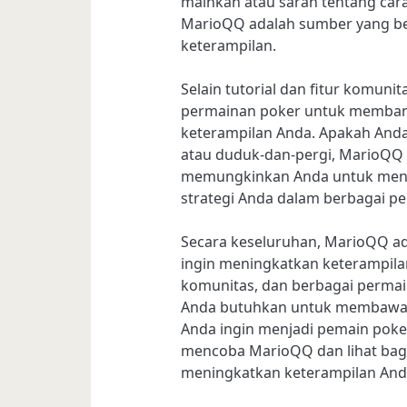
mainkan atau saran tentang car
MarioQQ adalah sumber yang be
keterampilan.
Selain tutorial dan fitur komu
permainan poker untuk membant
keterampilan Anda. Apakah Anda
atau duduk-dan-pergi, MarioQQ 
memungkinkan Anda untuk meng
strategi Anda dalam berbagai p
Secara keseluruhan, MarioQQ ad
ingin meningkatkan keterampilan
komunitas, dan berbagai perm
Anda butuhkan untuk membawa pe
Anda ingin menjadi pemain poke
mencoba MarioQQ dan lihat bag
meningkatkan keterampilan And