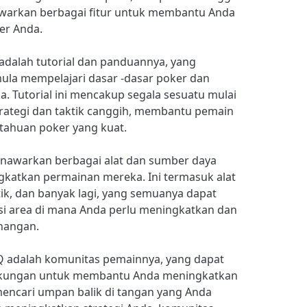
awarkan berbagai fitur untuk membantu Anda
er Anda.
adalah tutorial dan panduannya, yang
la mempelajari dasar -dasar poker dan
 Tutorial ini mencakup segala sesuatu mulai
trategi dan taktik canggih, membantu pemain
ahuan poker yang kuat.
menawarkan berbagai alat dan sumber daya
atkan permainan mereka. Ini termasuk alat
stik, dan banyak lagi, yang semuanya dapat
i area di mana Anda perlu meningkatkan dan
nangan.
QQ adalah komunitas pemainnya, yang dapat
dukungan untuk membantu Anda meningkatkan
encari umpan balik di tangan yang Anda