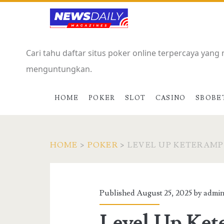
Cari tahu daftar situs poker online terpercaya ya
menguntungkan.
HOME
POKER
SLOT
CASINO
SBOBE
HOME
>
POKER
>
LEVEL UP KETERAM
Published August 25, 2025 by
admin
Level Up Ket