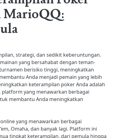
n MarioQQ:
ula
ilan, strategi, dan sedikit keberuntungan.
rmainan yang bersahabat dengan teman-
turnamen berisiko tinggi, meningkatkan
 membantu Anda menjadi pemain yang lebih
meningkatkan keterampilan poker Anda adalah
platform yang menawarkan berbagai
untuk membantu Anda meningkatkan
 online yang menawarkan berbagai
em, Omaha, dan banyak lagi. Platform ini
mua tingkat keterampilan, dari pemula hingga