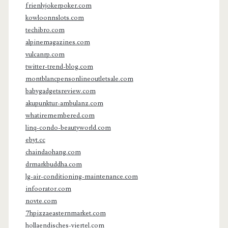
frienlyjokerpoker.com
kowloonnslots.com
techibro.com
alpinemagazines.com
vulcanrp.com
twitter-trend-blog.com
montblancpensonlineoutletsale.com
babygadgetsreview.com
akupunktur-ambulanz.com
whatiremembered.com
linq-condo-beautyworld.com
ebyt.cc
chaindaohang.com
drmarkbuddha.com
lg-air-conditioning-maintenance.com
infoorator.com
novte.com
7hpizzaeasternmarket.com
hollaendisches-viertel.com