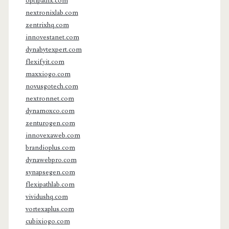
optipathx.com
nextronixlab.com
zentrixhq.com
innovestanet.com
dynabytexpert.com
flexifyit.com
maxxiogo.com
novusgotech.com
nextronnet.com
dynamoxco.com
zenturogen.com
innovexaweb.com
brandioplus.com
dynawebpro.com
synapsegen.com
flexipathlab.com
vividushq.com
vortexaplus.com
cubixiogo.com