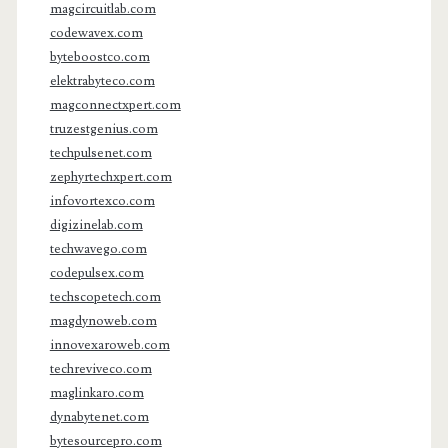
magcircuitlab.com
codewavex.com
byteboostco.com
elektrabyteco.com
magconnectxpert.com
truzestgenius.com
techpulsenet.com
zephyrtechxpert.com
infovortexco.com
digizinelab.com
techwavego.com
codepulsex.com
techscopetech.com
magdynoweb.com
innovexaroweb.com
techreviveco.com
maglinkaro.com
dynabytenet.com
bytesourcepro.com