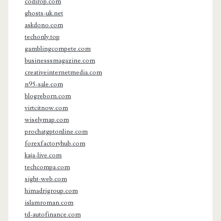
codirop.com
ghosts-uk.net
askdono.com
techonly.top
gamblingcompete.com
businesssmagazine.com
creativeinternetmedia.com
n95-sale.com
blogreborn.com
virtcitnow.com
wiselymap.com
prochatgptonline.com
forexfactoryhub.com
kaja-live.com
techcompa.com
sight-web.com
himadrigroup.com
islamroman.com
td-autofinance.com