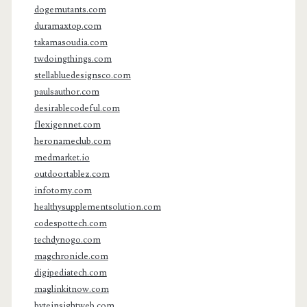
dogemutants.com
duramaxtop.com
takamasoudia.com
twdoingthings.com
stellabluedesignsco.com
paulsauthor.com
desirablecodeful.com
flexigennet.com
heronameclub.com
medmarket.io
outdoortablez.com
infotomy.com
healthysupplementsolution.com
codespottech.com
techdynogo.com
magchronicle.com
digipediatech.com
maglinkitnow.com
byteinsightweb.com