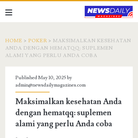
HOME
>
POKER
>
MAKSIMALKAN KESEHATAN
ANDA DENGAN HEMATQQ: SUPLEMEN
ALAMI YANG PERLU ANDA COBA
Published May 10, 2025 by
admin@newsdailymagazines.com
Maksimalkan kesehatan Anda
dengan hematqq: suplemen
alami yang perlu Anda coba