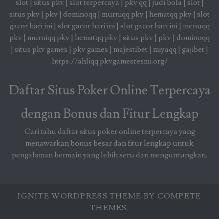
slot
|
situs pkv
|
slot terpercaya
|
pkv qq
|
judi bola
|
slot
|
situs pkv
|
pkv
|
dominoqq
|
murniqq pkv
|
hematqq pkv
|
slot
gacor hari ini
|
slot gacor hari ini
|
slot gacor hari ini
|
menuqq
pkv
|
murniqq pkv
|
hematqq pkv
|
situs pkv
|
pkv
|
dominoqq
|
situs pkv games
|
pkv games
|
majestibet
|
miyaqq
|
gajibet
|
https://ahliqq.pkvgamesresmi.org/
Daftar Situs Poker Online Terpercaya
dengan Bonus dan Fitur Lengkap
Cari tahu daftar situs poker online terpercaya yang
menawarkan bonus besar dan fitur lengkap untuk
pengalaman bermain yang lebih seru dan menguntungkan.
IGNITE WORDPRESS THEME
BY COMPETE
THEMES.