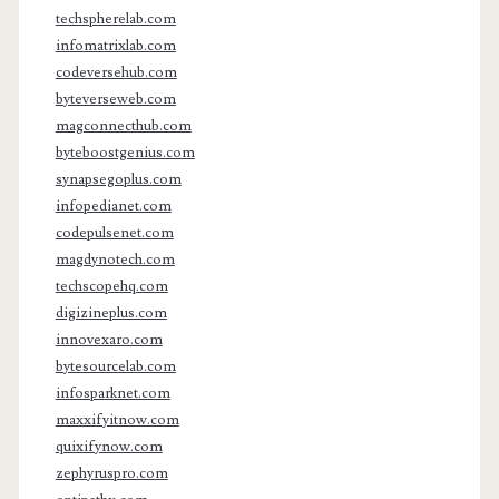
techspherelab.com
infomatrixlab.com
codeversehub.com
byteverseweb.com
magconnecthub.com
byteboostgenius.com
synapsegoplus.com
infopedianet.com
codepulsenet.com
magdynotech.com
techscopehq.com
digizineplus.com
innovexaro.com
bytesourcelab.com
infosparknet.com
maxxifyitnow.com
quixifynow.com
zephyruspro.com