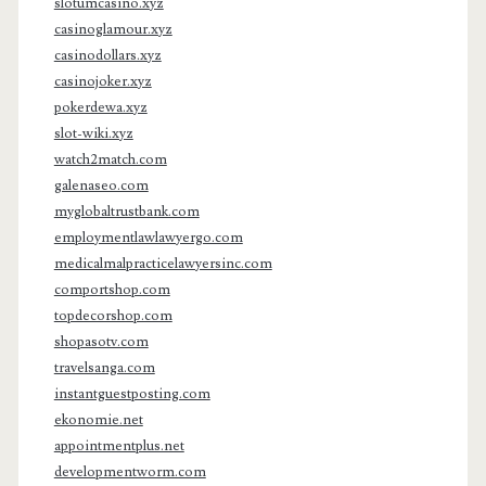
slotumcasino.xyz
casinoglamour.xyz
casinodollars.xyz
casinojoker.xyz
pokerdewa.xyz
slot-wiki.xyz
watch2match.com
galenaseo.com
myglobaltrustbank.com
employmentlawlawyergo.com
medicalmalpracticelawyersinc.com
comportshop.com
topdecorshop.com
shopasotv.com
travelsanga.com
instantguestposting.com
ekonomie.net
appointmentplus.net
developmentworm.com