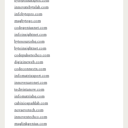
bytegeniusxpert.com
innovatebytelab.com
infobytepro.com
magbytego.com
codegeniusnet.com
infoinsightnet.com
bytesourcehq.com
byteinsightnet.com
codepulsetechco.com
digizineweb.com
codeconnectx.com
infomatrixxpert.com
innovexaronet.com
techvistanow.com
infomatrixhq.com
cubixiosparklab.com
novaevotech.com
innovextechco.com
maglinkgenius.com