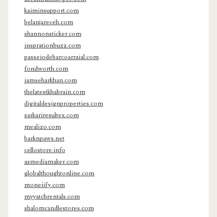
kaiminsupport.com
belanjareceh.com
shannonsticker.com
insprationbuzz.com
passeiodebarcoarraial.com
fondworth.com
iamseharkhan.com
thelatestkhabrain.com
digitaldesignproperties.com
sarkariresultex.com
mealizo.com
barknpaws.net
cellostore.info
asmediamaker.com
globalthoughtonline.com
moneiify.com
myyatchrentals.com
shalomcandlestores.com