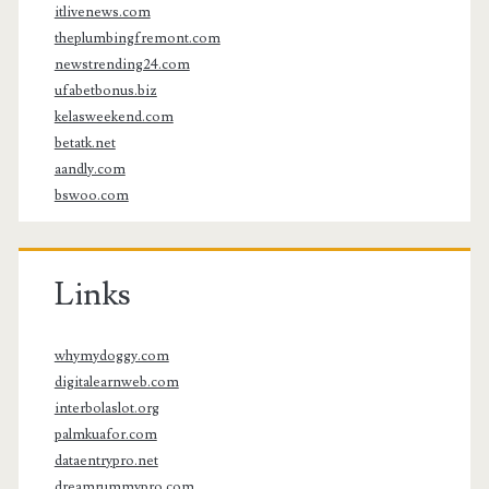
itlivenews.com
theplumbingfremont.com
newstrending24.com
ufabetbonus.biz
kelasweekend.com
betatk.net
aandly.com
bswoo.com
Links
whymydoggy.com
digitalearnweb.com
interbolaslot.org
palmkuafor.com
dataentrypro.net
dreamrummypro.com