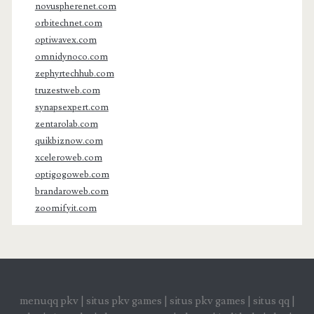
novuspherenet.com
orbitechnet.com
optiwavex.com
omnidynoco.com
zephyrtechhub.com
truzestweb.com
synapsexpert.com
zentarolab.com
quikbiznow.com
xceleroweb.com
optigogoweb.com
brandaroweb.com
zoomifyit.com
menuqq pkv
|
situs pkv games
|
situs pkv games
|
situs qq
|