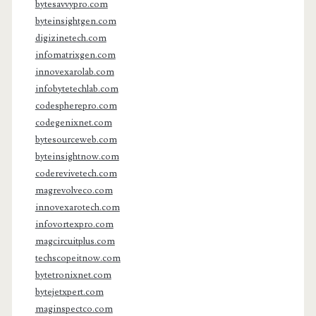
bytesavvypro.com
byteinsightgen.com
digizinetech.com
infomatrixgen.com
innovexarolab.com
infobytetechlab.com
codespherepro.com
codegenixnet.com
bytesourceweb.com
byteinsightnow.com
coderevivetech.com
magrevolveco.com
innovexarotech.com
infovortexpro.com
magcircuitplus.com
techscopeitnow.com
bytetronixnet.com
bytejetxpert.com
maginspectco.com