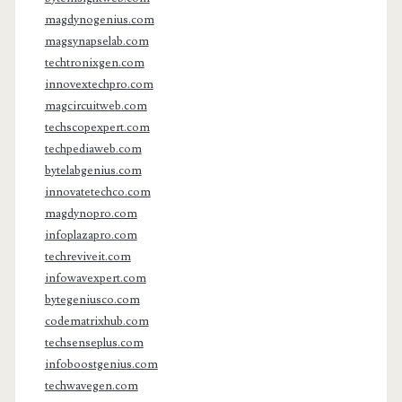
magdynogenius.com
magsynapselab.com
techtronixgen.com
innovextechpro.com
magcircuitweb.com
techscopexpert.com
techpediaweb.com
bytelabgenius.com
innovatetechco.com
magdynopro.com
infoplazapro.com
techreviveit.com
infowavexpert.com
bytegeniusco.com
codematrixhub.com
techsenseplus.com
infoboostgenius.com
techwavegen.com