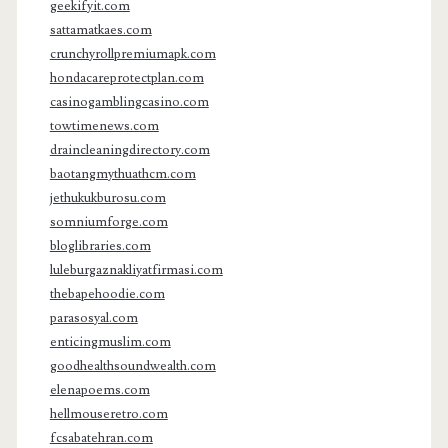
geekifyit.com
sattamatkaes.com
crunchyrollpremiumapk.com
hondacareprotectplan.com
casinogamblingcasino.com
towtimenews.com
draincleaningdirectory.com
baotangmythuathcm.com
jethukukburosu.com
somniumforge.com
bloglibraries.com
luleburgaznakliyatfirmasi.com
thebapehoodie.com
parasosyal.com
enticingmuslim.com
goodhealthsoundwealth.com
elenapoems.com
hellmouseretro.com
fcsabatehran.com