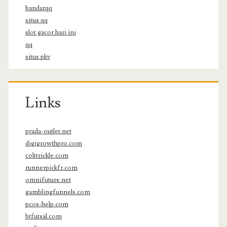
bandarqq
situs qq
slot gacor hari ini
qq
situs pkv
Links
prada-outlet.net
digigrowthpro.com
colttrickle.com
runnerpickfr.com
omnifuture.net
gamblingfunnels.com
pcos-help.com
btfutsal.com