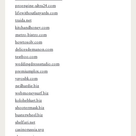
proengine-ultra24.com
lifewithoutlanyards.com
traida.net
kitchandhoney.com
metro-bistro.com
howtosolv.com
delicesdemanon.com
testboo.com
weddingdressstudio.com
premiumplox.com
yayosbk.com
neilhardie.biz
webmoneysurf.biz
kolohebluet.biz
shootermask.biz
busterwheel.biz
shelfari.net
casinorussia.xyz