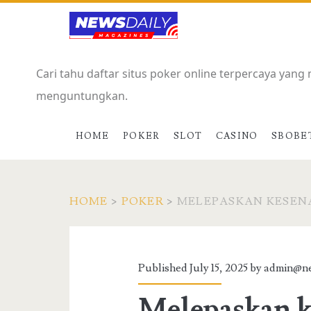
Cari tahu daftar situs poker online terpercaya ya
menguntungkan.
HOME
POKER
SLOT
CASINO
SBOBE
HOME
>
POKER
>
MELEPASKAN KESEN
Published July 15, 2025 by
admin@ne
Melepaskan k