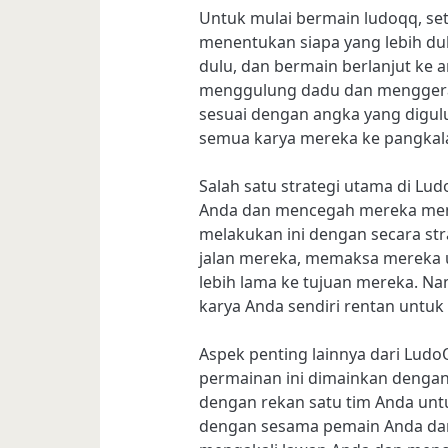
Untuk mulai bermain ludoqq, s
menentukan siapa yang lebih dul
dulu, dan bermain berlanjut ke 
menggulung dadu dan menggera
sesuai dengan angka yang digu
semua karya mereka ke pangka
Salah satu strategi utama di L
Anda dan mencegah mereka men
melakukan ini dengan secara st
jalan mereka, memaksa mereka
lebih lama ke tujuan mereka. Na
karya Anda sendiri rentan untuk
Aspek penting lainnya dari Ludo
permainan ini dimainkan dengan
dengan rekan satu tim Anda un
dengan sesama pemain Anda da