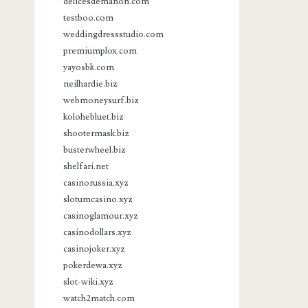
delicesdemanon.com
testboo.com
weddingdressstudio.com
premiumplox.com
yayosbk.com
neilhardie.biz
webmoneysurf.biz
kolohebluet.biz
shootermask.biz
busterwheel.biz
shelfari.net
casinorussia.xyz
slotumcasino.xyz
casinoglamour.xyz
casinodollars.xyz
casinojoker.xyz
pokerdewa.xyz
slot-wiki.xyz
watch2match.com