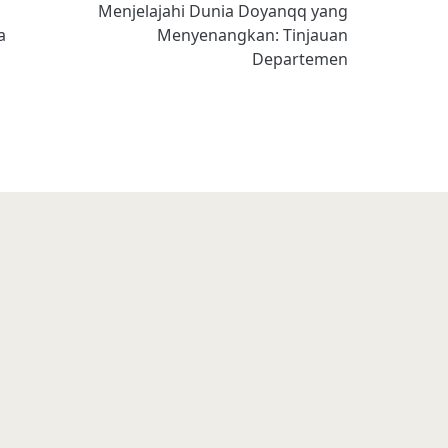
Menjelajahi Dunia Doyanqq yang
a
Menyenangkan: Tinjauan
Departemen