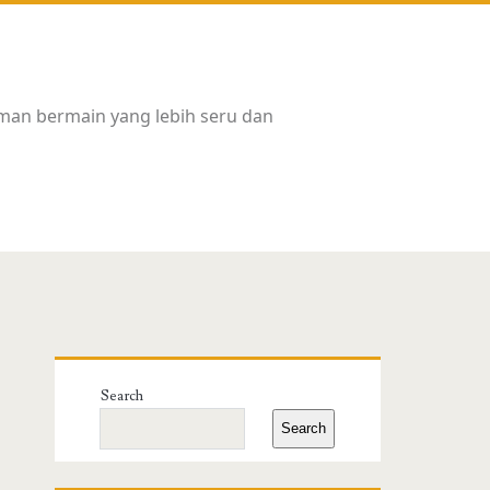
aman bermain yang lebih seru dan
Primary
Search
Sidebar
Search