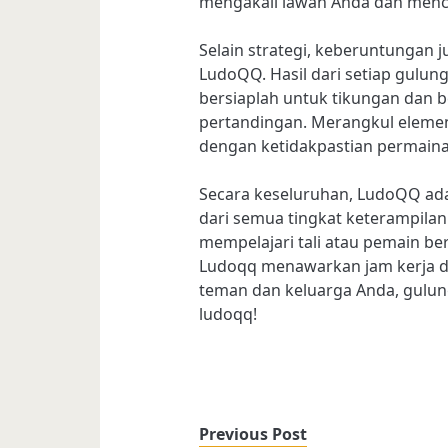
mengakali lawan Anda dan menca
Selain strategi, keberuntungan
LudoQQ. Hasil dari setiap gulung
bersiaplah untuk tikungan dan b
pertandingan. Merangkul eleme
dengan ketidakpastian permaina
Secara keseluruhan, LudoQQ ada
dari semua tingkat keterampila
mempelajari tali atau pemain b
Ludoqq menawarkan jam kerja d
teman dan keluarga Anda, gulu
ludoqq!
Previous Post