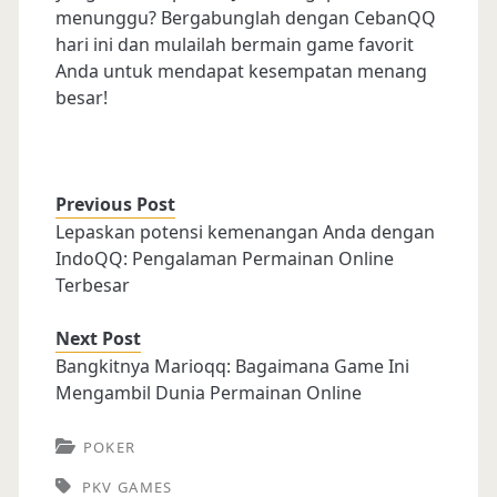
menunggu? Bergabunglah dengan CebanQQ
hari ini dan mulailah bermain game favorit
Anda untuk mendapat kesempatan menang
besar!
Previous Post
Lepaskan potensi kemenangan Anda dengan
IndoQQ: Pengalaman Permainan Online
Terbesar
Next Post
Bangkitnya Marioqq: Bagaimana Game Ini
Mengambil Dunia Permainan Online
POKER
PKV GAMES