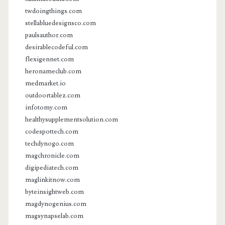
twdoingthings.com
stellabluedesignsco.com
paulsauthor.com
desirablecodeful.com
flexigennet.com
heronameclub.com
medmarket.io
outdoortablez.com
infotomy.com
healthysupplementsolution.com
codespottech.com
techdynogo.com
magchronicle.com
digipediatech.com
maglinkitnow.com
byteinsightweb.com
magdynogenius.com
magsynapselab.com