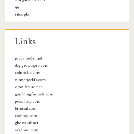
qq
situs pkv
Links
prada-outlet.net
digigrowthpro.com
colttrickle.com
runnerpickfr.com
omnifuture.net
gamblingfunnels.com
pcos-help.com
btfutsal.com
codirop.com
ghosts-uk.net
askdono.com