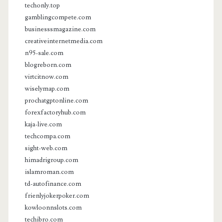
techonly.top
gamblingcompete.com
businesssmagazine.com
creativeinternetmedia.com
n95-sale.com
blogreborn.com
virtcitnow.com
wiselymap.com
prochatgptonline.com
forexfactoryhub.com
kaja-live.com
techcompa.com
sight-web.com
himadrigroup.com
islamroman.com
td-autofinance.com
frienlyjokerpoker.com
kowloonnslots.com
techibro.com