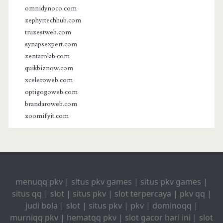
omnidynoco.com
zephyrtechhub.com
truzestweb.com
synapsexpert.com
zentarolab.com
quikbiznow.com
xceleroweb.com
optigogoweb.com
brandaroweb.com
zoomifyit.com
menuqq pkv
|
situs pkv games
|
situs pkv games
|
situs qq
|
slot
|
situs pkv
|
slot terpercaya
|
pkv qq
|
judi bola
|
slot
|
situs pkv
|
pkv
|
dominoqq
|
murniqq pkv
|
hematqq pkv
|
slot gacor hari ini
|
slot