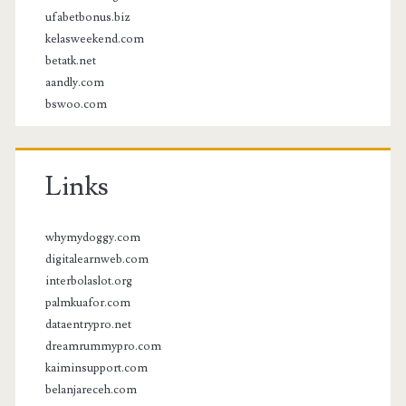
ufabetbonus.biz
kelasweekend.com
betatk.net
aandly.com
bswoo.com
Links
whymydoggy.com
digitalearnweb.com
interbolaslot.org
palmkuafor.com
dataentrypro.net
dreamrummypro.com
kaiminsupport.com
belanjareceh.com