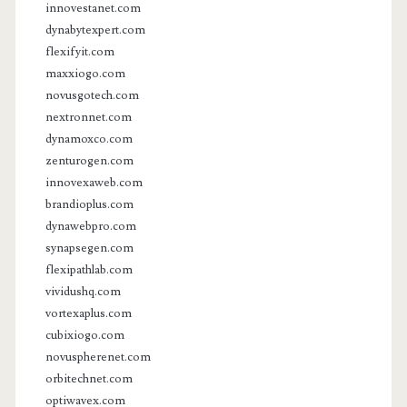
innovestanet.com
dynabytexpert.com
flexifyit.com
maxxiogo.com
novusgotech.com
nextronnet.com
dynamoxco.com
zenturogen.com
innovexaweb.com
brandioplus.com
dynawebpro.com
synapsegen.com
flexipathlab.com
vividushq.com
vortexaplus.com
cubixiogo.com
novuspherenet.com
orbitechnet.com
optiwavex.com