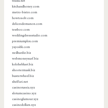
traida.net
kitchandhoney.com
metro-bistro.com
howtosolv.com
delicesdemanon.com
testboo.com
weddingdressstudio.com
premiumplox.com
yayosbk.com
neilhardie.biz
webmoneysurf.biz
kolohebluet.biz
shootermask.biz
busterwheel.biz
shelfari.net
casinorussia.xyz
slotumcasino.xyz
casinoglamour.xyz
casinodollars.xyz