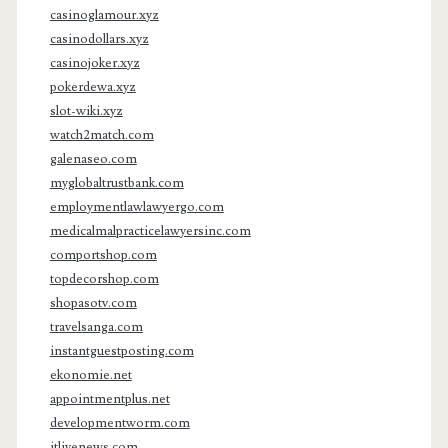
casinoglamour.xyz
casinodollars.xyz
casinojoker.xyz
pokerdewa.xyz
slot-wiki.xyz
watch2match.com
galenaseo.com
myglobaltrustbank.com
employmentlawlawyergo.com
medicalmalpracticelawyersinc.com
comportshop.com
topdecorshop.com
shopasotv.com
travelsanga.com
instantguestposting.com
ekonomie.net
appointmentplus.net
developmentworm.com
itlivenews.com