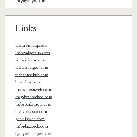
magdynogo.com
Links
techtronixhq.com
infogadgethub.com
codelinkitpro.com
techboostgen.com
techsensehub.com
bytelabtech.com
innovatexaweb.com
magdynotechco.com
infosparkitnow.com
techvortexco.com
geekifyweb.com
infoplazatech.com
bytegeniusxpert.com