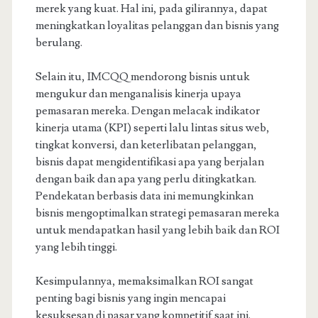
merek yang kuat. Hal ini, pada gilirannya, dapat
meningkatkan loyalitas pelanggan dan bisnis yang
berulang.
Selain itu, IMCQQ mendorong bisnis untuk
mengukur dan menganalisis kinerja upaya
pemasaran mereka. Dengan melacak indikator
kinerja utama (KPI) seperti lalu lintas situs web,
tingkat konversi, dan keterlibatan pelanggan,
bisnis dapat mengidentifikasi apa yang berjalan
dengan baik dan apa yang perlu ditingkatkan.
Pendekatan berbasis data ini memungkinkan
bisnis mengoptimalkan strategi pemasaran mereka
untuk mendapatkan hasil yang lebih baik dan ROI
yang lebih tinggi.
Kesimpulannya, memaksimalkan ROI sangat
penting bagi bisnis yang ingin mencapai
kesuksesan di pasar yang kompetitif saat ini.