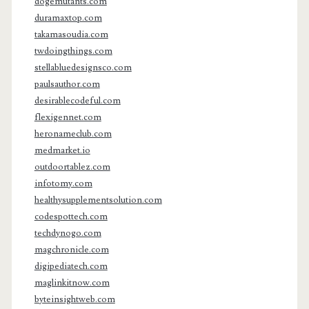
dogemutants.com
duramaxtop.com
takamasoudia.com
twdoingthings.com
stellabluedesignsco.com
paulsauthor.com
desirablecodeful.com
flexigennet.com
heronameclub.com
medmarket.io
outdoortablez.com
infotomy.com
healthysupplementsolution.com
codespottech.com
techdynogo.com
magchronicle.com
digipediatech.com
maglinkitnow.com
byteinsightweb.com