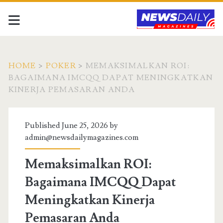
HOME
>
POKER
>
MEMAKSIMALKAN ROI:
BAGAIMANA IMCQQ DAPAT MENINGKATKAN
KINERJA PEMASARAN ANDA
Published June 25, 2026 by
admin@newsdailymagazines.com
Memaksimalkan ROI:
Bagaimana IMCQQ Dapat
Meningkatkan Kinerja
Pemasaran Anda