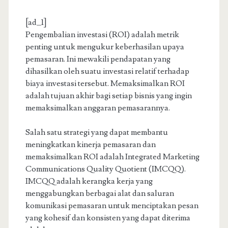
[ad_1]
Pengembalian investasi (ROI) adalah metrik
penting untuk mengukur keberhasilan upaya
pemasaran. Ini mewakili pendapatan yang
dihasilkan oleh suatu investasi relatif terhadap
biaya investasi tersebut. Memaksimalkan ROI
adalah tujuan akhir bagi setiap bisnis yang ingin
memaksimalkan anggaran pemasarannya.
Salah satu strategi yang dapat membantu
meningkatkan kinerja pemasaran dan
memaksimalkan ROI adalah Integrated Marketing
Communications Quality Quotient (IMCQQ).
IMCQQ adalah kerangka kerja yang
menggabungkan berbagai alat dan saluran
komunikasi pemasaran untuk menciptakan pesan
yang kohesif dan konsisten yang dapat diterima