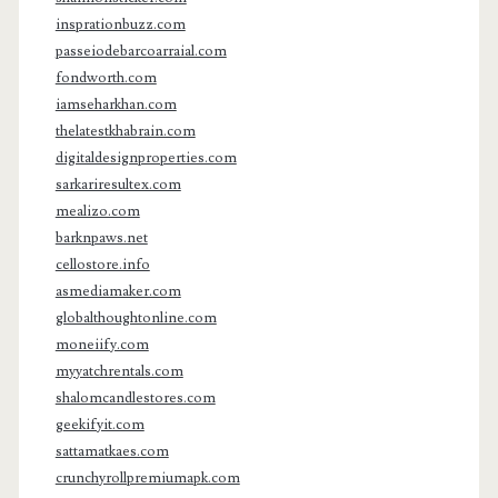
insprationbuzz.com
passeiodebarcoarraial.com
fondworth.com
iamseharkhan.com
thelatestkhabrain.com
digitaldesignproperties.com
sarkariresultex.com
mealizo.com
barknpaws.net
cellostore.info
asmediamaker.com
globalthoughtonline.com
moneiify.com
myyatchrentals.com
shalomcandlestores.com
geekifyit.com
sattamatkaes.com
crunchyrollpremiumapk.com