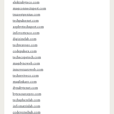
elektrabyteco.com
magconnectxpert.com
truzestgenius.com
techpulsenet.com
zephyrtechxpert.com
infovortexco.com
digizinelab.com
techwavego.com
codepulsex.com
techscopetech.com
magdynoweb.com
innovexaroweb.com
techreviveco.com
maglinkaro.com
dynabytenet.com
bytesourcepro.com
techspherelab.com
infomatrixlab.com
codeversehub.com