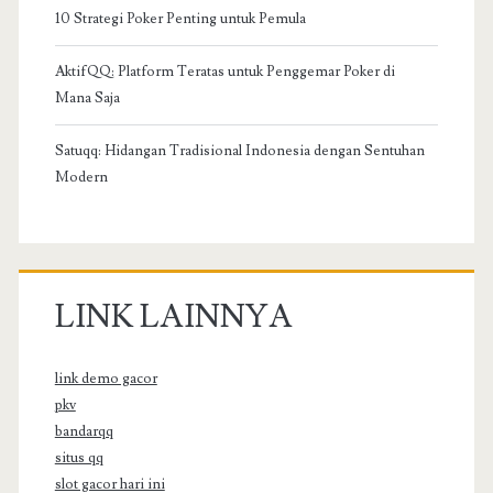
10 Strategi Poker Penting untuk Pemula
AktifQQ: Platform Teratas untuk Penggemar Poker di
Mana Saja
Satuqq: Hidangan Tradisional Indonesia dengan Sentuhan
Modern
LINK LAINNYA
link demo gacor
pkv
bandarqq
situs qq
slot gacor hari ini