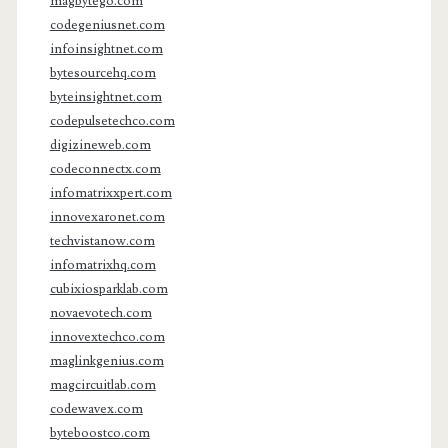
magbytego.com
codegeniusnet.com
infoinsightnet.com
bytesourcehq.com
byteinsightnet.com
codepulsetechco.com
digizineweb.com
codeconnectx.com
infomatrixxpert.com
innovexaronet.com
techvistanow.com
infomatrixhq.com
cubixiosparklab.com
novaevotech.com
innovextechco.com
maglinkgenius.com
magcircuitlab.com
codewavex.com
byteboostco.com