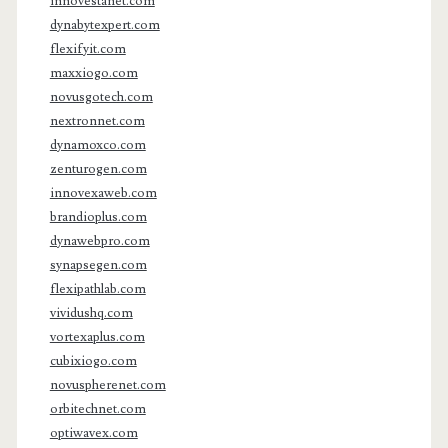
innovestanet.com
dynabytexpert.com
flexifyit.com
maxxiogo.com
novusgotech.com
nextronnet.com
dynamoxco.com
zenturogen.com
innovexaweb.com
brandioplus.com
dynawebpro.com
synapsegen.com
flexipathlab.com
vividushq.com
vortexaplus.com
cubixiogo.com
novuspherenet.com
orbitechnet.com
optiwavex.com