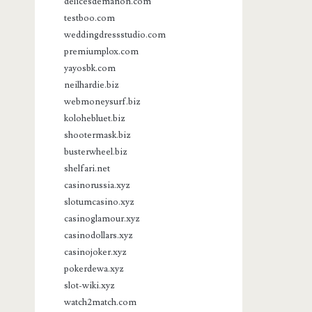
delicesdemanon.com
testboo.com
weddingdressstudio.com
premiumplox.com
yayosbk.com
neilhardie.biz
webmoneysurf.biz
kolohebluet.biz
shootermask.biz
busterwheel.biz
shelfari.net
casinorussia.xyz
slotumcasino.xyz
casinoglamour.xyz
casinodollars.xyz
casinojoker.xyz
pokerdewa.xyz
slot-wiki.xyz
watch2match.com