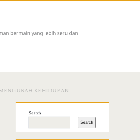
aman bermain yang lebih seru dan
 MENGUBAH KEHIDUPAN
Primary
Search
Sidebar
Search