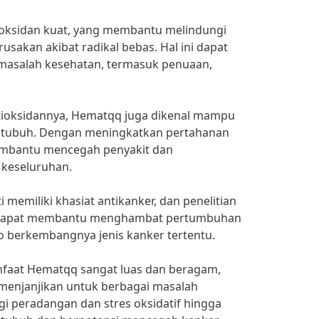
tioksidan kuat, yang membantu melindungi
rusakan akibat radikal bebas. Hal ini dapat
asalah kesehatan, termasuk penuaan,
 antioksidannya, Hematqq juga dikenal mampu
 tubuh. Dengan meningkatkan pertahanan
embantu mencegah penyakit dan
 keseluruhan.
i memiliki khasiat antikanker, dan penelitian
dapat membantu menghambat pertumbuhan
o berkembangnya jenis kanker tertentu.
nfaat Hematqq sangat luas dan beragam,
menjanjikan untuk berbagai masalah
i peradangan dan stres oksidatif hingga