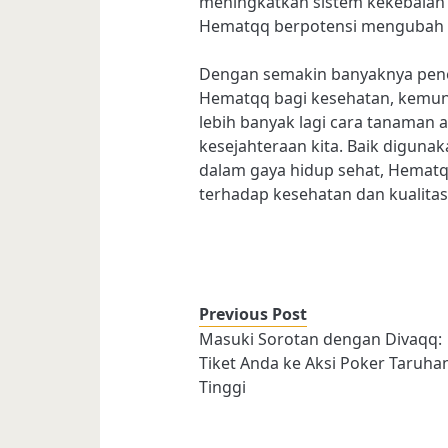
meningkatkan sistem kekebalan
Hematqq berpotensi mengubah hi
Dengan semakin banyaknya pene
Hematqq bagi kesehatan, kemun
lebih banyak lagi cara tanaman
kesejahteraan kita. Baik digun
dalam gaya hidup sehat, Hemat
terhadap kesehatan dan kualitas 
Previous Post
Masuki Sorotan dengan Divaqq:
Tiket Anda ke Aksi Poker Taruha
Tinggi