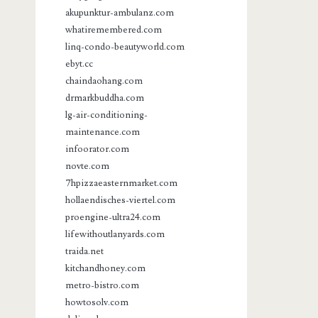
akupunktur-ambulanz.com
whatiremembered.com
linq-condo-beautyworld.com
ebyt.cc
chaindaohang.com
drmarkbuddha.com
lg-air-conditioning-
maintenance.com
infoorator.com
novte.com
7hpizzaeasternmarket.com
hollaendisches-viertel.com
proengine-ultra24.com
lifewithoutlanyards.com
traida.net
kitchandhoney.com
metro-bistro.com
howtosolv.com