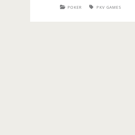
POKER
PKV GAMES