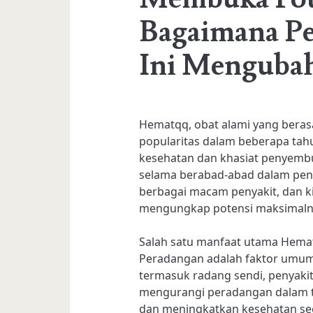
Bagaimana P
Ini Menguba
Hematqq, obat alami yang beras
popularitas dalam beberapa tah
kesehatan dan khasiat penyemb
selama berabad-abad dalam pen
berbagai macam penyakit, dan k
mengungkap potensi maksimaln
Salah satu manfaat utama Hematq
Peradangan adalah faktor umum 
termasuk radang sendi, penyakit
mengurangi peradangan dalam 
dan meningkatkan kesehatan se