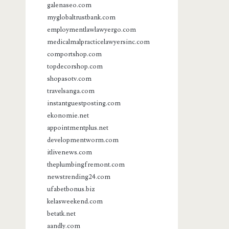
galenaseo.com
myglobaltrustbank.com
employmentlawlawyergo.com
medicalmalpracticelawyersinc.com
comportshop.com
topdecorshop.com
shopasotv.com
travelsanga.com
instantguestposting.com
ekonomie.net
appointmentplus.net
developmentworm.com
itlivenews.com
theplumbingfremont.com
newstrending24.com
ufabetbonus.biz
kelasweekend.com
betatk.net
aandly.com