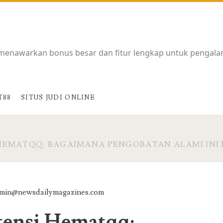
ng menawarkan bonus besar dan fitur lengkap untuk pengal
T88
SITUS JUDI ONLINE
HEMATQQ: BAGAIMANA PENGOBATAN ALAMI INI
min@newsdailymagazines.com
ensi Hematqq: