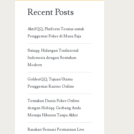
Recent Posts
AktifQQ: Platform Teratas untuk
Penggemar Poker di Mana Saja
Satuqq: Hidangan Tradisional
Indonesia dengan Sentuhan
Modern
GoldenQQ: Tujuan Utama
Penggemar Kasino Online
Temukan Dunia Poker Online
dengan Hobiqq: Gerbang Anda
Menuju Hiburan Tanpa Akhir
Rasakan Sensasi Permainan Live