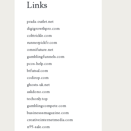
Links
prada-outlet.net
digigrowthpro.com
colttrickle.com
runnerpickfr.com
omnifuture.net
gamblingfunnels.com
pcos-help.com
btfutsal.com
codirop.com
ghosts-uk.net
askdono.com
techonly.top
gamblingcompete.com
businesssmagazine.com
creativeinternetmedia.com
n95-sale.com