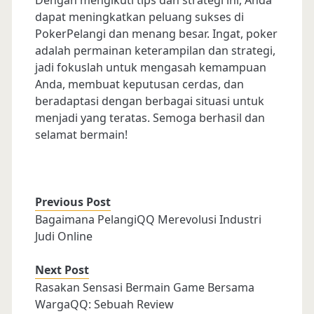
Dengan mengikuti tips dan strategi ini, Anda
dapat meningkatkan peluang sukses di
PokerPelangi dan menang besar. Ingat, poker
adalah permainan keterampilan dan strategi,
jadi fokuslah untuk mengasah kemampuan
Anda, membuat keputusan cerdas, dan
beradaptasi dengan berbagai situasi untuk
menjadi yang teratas. Semoga berhasil dan
selamat bermain!
Previous Post
Bagaimana PelangiQQ Merevolusi Industri
Judi Online
Next Post
Rasakan Sensasi Bermain Game Bersama
WargaQQ: Sebuah Review