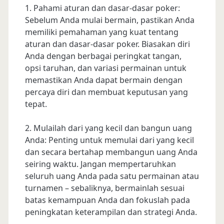
1. Pahami aturan dan dasar-dasar poker:
Sebelum Anda mulai bermain, pastikan Anda
memiliki pemahaman yang kuat tentang
aturan dan dasar-dasar poker. Biasakan diri
Anda dengan berbagai peringkat tangan,
opsi taruhan, dan variasi permainan untuk
memastikan Anda dapat bermain dengan
percaya diri dan membuat keputusan yang
tepat.
2. Mulailah dari yang kecil dan bangun uang
Anda: Penting untuk memulai dari yang kecil
dan secara bertahap membangun uang Anda
seiring waktu. Jangan mempertaruhkan
seluruh uang Anda pada satu permainan atau
turnamen – sebaliknya, bermainlah sesuai
batas kemampuan Anda dan fokuslah pada
peningkatan keterampilan dan strategi Anda.