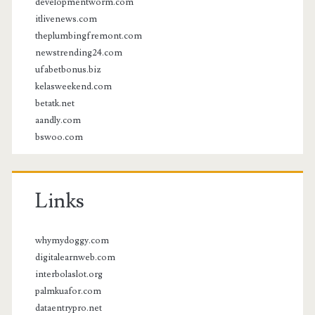
developmentworm.com
itlivenews.com
theplumbingfremont.com
newstrending24.com
ufabetbonus.biz
kelasweekend.com
betatk.net
aandly.com
bswoo.com
Links
whymydoggy.com
digitalearnweb.com
interbolaslot.org
palmkuafor.com
dataentrypro.net