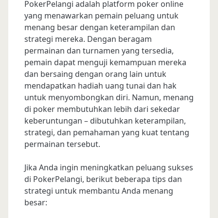
PokerPelangi adalah platform poker online
yang menawarkan pemain peluang untuk
menang besar dengan keterampilan dan
strategi mereka. Dengan beragam
permainan dan turnamen yang tersedia,
pemain dapat menguji kemampuan mereka
dan bersaing dengan orang lain untuk
mendapatkan hadiah uang tunai dan hak
untuk menyombongkan diri. Namun, menang
di poker membutuhkan lebih dari sekedar
keberuntungan – dibutuhkan keterampilan,
strategi, dan pemahaman yang kuat tentang
permainan tersebut.
Jika Anda ingin meningkatkan peluang sukses
di PokerPelangi, berikut beberapa tips dan
strategi untuk membantu Anda menang
besar: