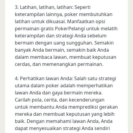
3. Latihan, latihan, latihan: Seperti
keterampilan lainnya, poker membutuhkan
latihan untuk dikuasai. Manfaatkan opsi
permainan gratis PokerPelangi untuk melatih
keterampilan dan strategi Anda sebelum
bermain dengan uang sungguhan. Semakin
banyak Anda bermain, semakin baik Anda
dalam membaca lawan, membuat keputusan
cerdas, dan memenangkan permainan.
4. Perhatikan lawan Anda: Salah satu strategi
utama dalam poker adalah memperhatikan
lawan Anda dan gaya bermain mereka.
Carilah pola, cerita, dan kecenderungan
untuk membantu Anda memprediksi gerakan
mereka dan membuat keputusan yang lebih
baik. Dengan memahami lawan Anda, Anda
dapat menyesuaikan strategi Anda sendiri