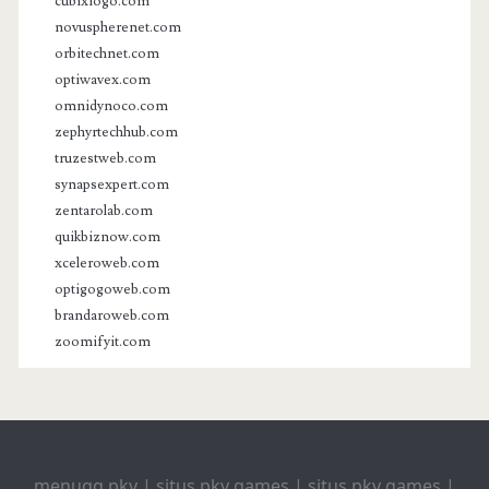
cubixiogo.com
novuspherenet.com
orbitechnet.com
optiwavex.com
omnidynoco.com
zephyrtechhub.com
truzestweb.com
synapsexpert.com
zentarolab.com
quikbiznow.com
xceleroweb.com
optigogoweb.com
brandaroweb.com
zoomifyit.com
menuqq pkv
|
situs pkv games
|
situs pkv games
|