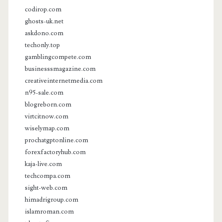
codirop.com
ghosts-uk.net
askdono.com
techonly.top
gamblingcompete.com
businesssmagazine.com
creativeinternetmedia.com
n95-sale.com
blogreborn.com
virtcitnow.com
wiselymap.com
prochatgptonline.com
forexfactoryhub.com
kaja-live.com
techcompa.com
sight-web.com
himadrigroup.com
islamroman.com