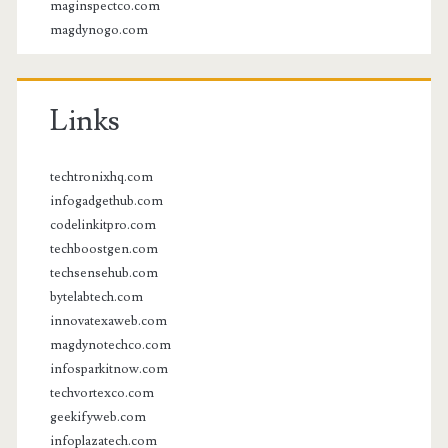
maginspectco.com
magdynogo.com
Links
techtronixhq.com
infogadgethub.com
codelinkitpro.com
techboostgen.com
techsensehub.com
bytelabtech.com
innovatexaweb.com
magdynotechco.com
infosparkitnow.com
techvortexco.com
geekifyweb.com
infoplazatech.com