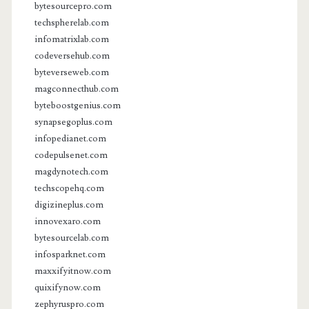
bytesourcepro.com
techspherelab.com
infomatrixlab.com
codeversehub.com
byteverseweb.com
magconnecthub.com
byteboostgenius.com
synapsegoplus.com
infopedianet.com
codepulsenet.com
magdynotech.com
techscopehq.com
digizineplus.com
innovexaro.com
bytesourcelab.com
infosparknet.com
maxxifyitnow.com
quixifynow.com
zephyruspro.com