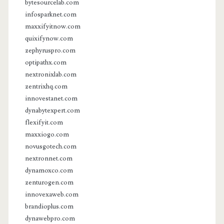
bytesourcelab.com
infosparknet.com
maxxifyitnow.com
quixifynow.com
zephyruspro.com
optipathx.com
nextronixlab.com
zentrixhq.com
innovestanet.com
dynabytexpert.com
flexifyit.com
maxxiogo.com
novusgotech.com
nextronnet.com
dynamoxco.com
zenturogen.com
innovexaweb.com
brandioplus.com
dynawebpro.com