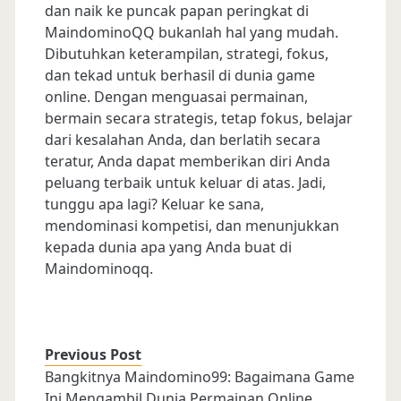
dan naik ke puncak papan peringkat di
MaindominoQQ bukanlah hal yang mudah.
Dibutuhkan keterampilan, strategi, fokus,
dan tekad untuk berhasil di dunia game
online. Dengan menguasai permainan,
bermain secara strategis, tetap fokus, belajar
dari kesalahan Anda, dan berlatih secara
teratur, Anda dapat memberikan diri Anda
peluang terbaik untuk keluar di atas. Jadi,
tunggu apa lagi? Keluar ke sana,
mendominasi kompetisi, dan menunjukkan
kepada dunia apa yang Anda buat di
Maindominoqq.
Previous Post
Bangkitnya Maindomino99: Bagaimana Game
Ini Mengambil Dunia Permainan Online