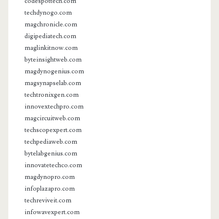
codespottech.com
techdynogo.com
magchronicle.com
digipediatech.com
maglinkitnow.com
byteinsightweb.com
magdynogenius.com
magsynapselab.com
techtronixgen.com
innovextechpro.com
magcircuitweb.com
techscopexpert.com
techpediaweb.com
bytelabgenius.com
innovatetechco.com
magdynopro.com
infoplazapro.com
techreviveit.com
infowavexpert.com