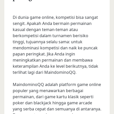
Di dunia game online, kompetisi bisa sangat
sengit. Apakah Anda bermain permainan
kasual dengan teman-teman atau
berkompetisi dalam turnamen berisiko
tinggi, tujuannya selalu sama: untuk
mendominasi kompetisi dan naik ke puncak
papan peringkat. Jika Anda ingin
meningkatkan permainan dan membawa
keterampilan Anda ke level berikutnya, tidak
terlihat lagi dari MaindominoQQ.
MaindominoQQ adalah platform game online
populer yang menawarkan berbagai
permainan, dari game kartu klasik seperti
poker dan blackjack hingga game arcade
yang serba cepat dan semuanya di antaranya.