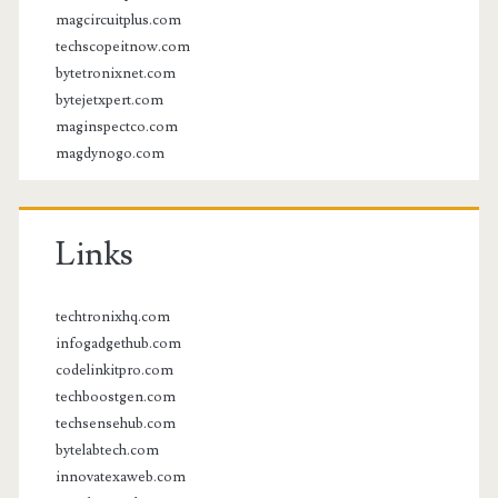
magcircuitplus.com
techscopeitnow.com
bytetronixnet.com
bytejetxpert.com
maginspectco.com
magdynogo.com
Links
techtronixhq.com
infogadgethub.com
codelinkitpro.com
techboostgen.com
techsensehub.com
bytelabtech.com
innovatexaweb.com