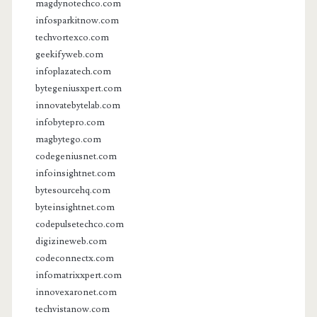
magdynotechco.com
infosparkitnow.com
techvortexco.com
geekifyweb.com
infoplazatech.com
bytegeniusxpert.com
innovatebytelab.com
infobytepro.com
magbytego.com
codegeniusnet.com
infoinsightnet.com
bytesourcehq.com
byteinsightnet.com
codepulsetechco.com
digizineweb.com
codeconnectx.com
infomatrixxpert.com
innovexaronet.com
techvistanow.com