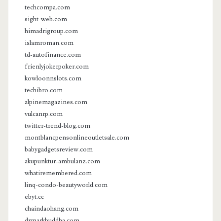
techcompa.com
sight-web.com
himadrigroup.com
islamroman.com
td-autofinance.com
frienlyjokerpoker.com
kowloonnslots.com
techibro.com
alpinemagazines.com
vulcanrp.com
twitter-trend-blog.com
montblancpensonlineoutletsale.com
babygadgetsreview.com
akupunktur-ambulanz.com
whatiremembered.com
linq-condo-beautyworld.com
ebyt.cc
chaindaohang.com
drmarkbuddha.com