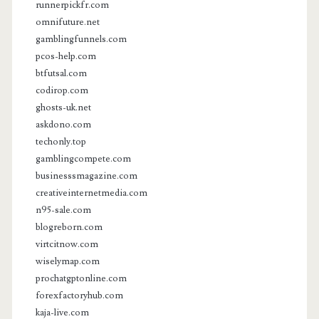
runnerpickfr.com
omnifuture.net
gamblingfunnels.com
pcos-help.com
btfutsal.com
codirop.com
ghosts-uk.net
askdono.com
techonly.top
gamblingcompete.com
businesssmagazine.com
creativeinternetmedia.com
n95-sale.com
blogreborn.com
virtcitnow.com
wiselymap.com
prochatgptonline.com
forexfactoryhub.com
kaja-live.com