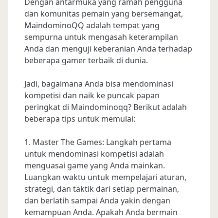
Dengan antarmuka yang ramah pengguna
dan komunitas pemain yang bersemangat,
MaindominoQQ adalah tempat yang
sempurna untuk mengasah keterampilan
Anda dan menguji keberanian Anda terhadap
beberapa gamer terbaik di dunia.
Jadi, bagaimana Anda bisa mendominasi
kompetisi dan naik ke puncak papan
peringkat di Maindominoqq? Berikut adalah
beberapa tips untuk memulai:
1. Master The Games: Langkah pertama
untuk mendominasi kompetisi adalah
menguasai game yang Anda mainkan.
Luangkan waktu untuk mempelajari aturan,
strategi, dan taktik dari setiap permainan,
dan berlatih sampai Anda yakin dengan
kemampuan Anda. Apakah Anda bermain