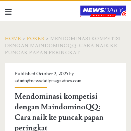
HOME
>
POKER
>
MENDOMINASI KOMPETISI
DENGAN MAINDOMINOQQ: CARA NAIK KE
PUNCAK PAPAN PERINGKAT
Published October 2, 2025 by
admin@newsdailymagazines.com
Mendominasi kompetisi
dengan MaindominoQQ:
Cara naik ke puncak papan
peringkat