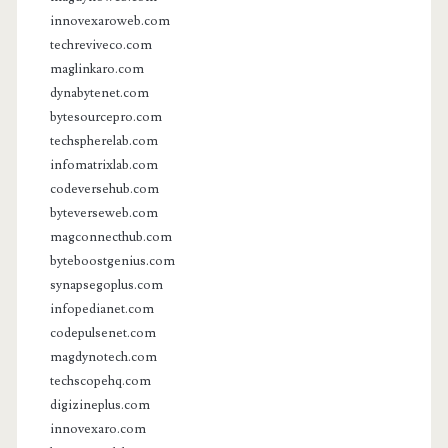
innovexaroweb.com
techreviveco.com
maglinkaro.com
dynabytenet.com
bytesourcepro.com
techspherelab.com
infomatrixlab.com
codeversehub.com
byteverseweb.com
magconnecthub.com
byteboostgenius.com
synapsegoplus.com
infopedianet.com
codepulsenet.com
magdynotech.com
techscopehq.com
digizineplus.com
innovexaro.com