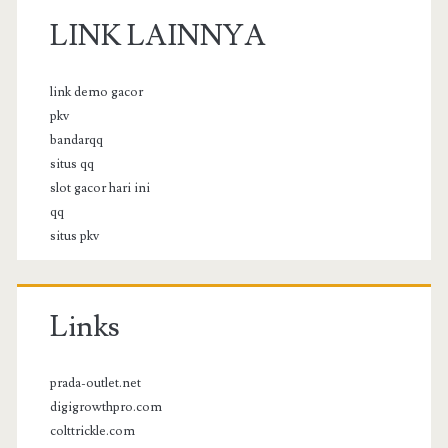
LINK LAINNYA
link demo gacor
pkv
bandarqq
situs qq
slot gacor hari ini
qq
situs pkv
Links
prada-outlet.net
digigrowthpro.com
colttrickle.com