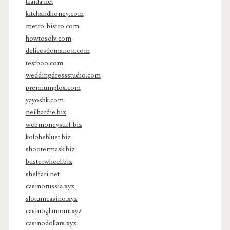
traida.net
kitchandhoney.com
metro-bistro.com
howtosolv.com
delicesdemanon.com
testboo.com
weddingdressstudio.com
premiumplox.com
yayosbk.com
neilhardie.biz
webmoneysurf.biz
kolohebluet.biz
shootermask.biz
busterwheel.biz
shelfari.net
casinorussia.xyz
slotumcasino.xyz
casinoglamour.xyz
casinodollars.xyz