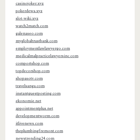
casinojoker.xyz
pokerdewa.xyz
slot-wiki.xyz
watch2match.com
galenaseo.com
myglobaltrustbank.com
employmentlawlawyergo.com
medicalmalpracticelawyersinc.com
comportshop.com
topdecorshop.com
shopasotv.com
travelsanga.com
instantguestposting.com
ekonomie.net
appointmentplus.net
developmentworm.com
itlivenews.com
theplumbingfremont.com
newstrending24.com