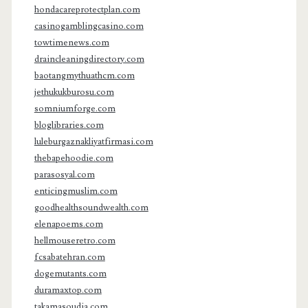
hondacareprotectplan.com
casinogamblingcasino.com
towtimenews.com
draincleaningdirectory.com
baotangmythuathcm.com
jethukukburosu.com
somniumforge.com
bloglibraries.com
luleburgaznakliyatfirmasi.com
thebapehoodie.com
parasosyal.com
enticingmuslim.com
goodhealthsoundwealth.com
elenapoems.com
hellmouseretro.com
fcsabatehran.com
dogemutants.com
duramaxtop.com
takamasoudia.com