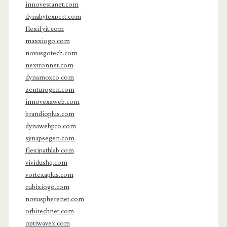
innovestanet.com
dynabytexpert.com
flexifyit.com
maxxiogo.com
novusgotech.com
nextronnet.com
dynamoxco.com
zenturogen.com
innovexaweb.com
brandioplus.com
dynawebpro.com
synapsegen.com
flexipathlab.com
vividushq.com
vortexaplus.com
cubixiogo.com
novuspherenet.com
orbitechnet.com
optiwavex.com