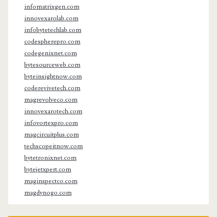
infomatrixgen.com
innovexarolab.com
infobytetechlab.com
codespherepro.com
codegenixnet.com
bytesourceweb.com
byteinsightnow.com
coderevivetech.com
magrevolveco.com
innovexarotech.com
infovortexpro.com
magcircuitplus.com
techscopeitnow.com
bytetronixnet.com
bytejetxpert.com
maginspectco.com
magdynogo.com