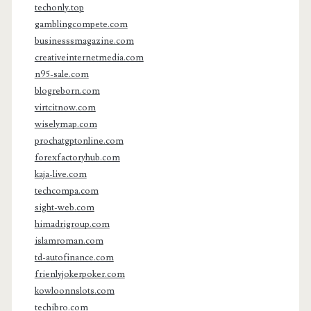
techonly.top
gamblingcompete.com
businesssmagazine.com
creativeinternetmedia.com
n95-sale.com
blogreborn.com
virtcitnow.com
wiselymap.com
prochatgptonline.com
forexfactoryhub.com
kaja-live.com
techcompa.com
sight-web.com
himadrigroup.com
islamroman.com
td-autofinance.com
frienlyjokerpoker.com
kowloonnslots.com
techibro.com