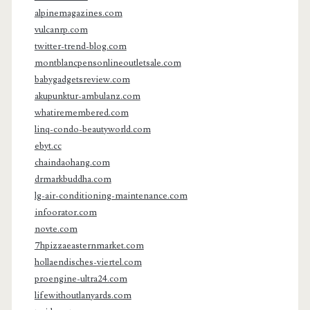
alpinemagazines.com
vulcanrp.com
twitter-trend-blog.com
montblancpensonlineoutletsale.com
babygadgetsreview.com
akupunktur-ambulanz.com
whatiremembered.com
linq-condo-beautyworld.com
ebyt.cc
chaindaohang.com
drmarkbuddha.com
lg-air-conditioning-maintenance.com
infoorator.com
novte.com
7hpizzaeasternmarket.com
hollaendisches-viertel.com
proengine-ultra24.com
lifewithoutlanyards.com