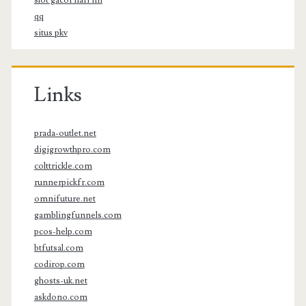
qq
situs pkv
Links
prada-outlet.net
digigrowthpro.com
colttrickle.com
runnerpickfr.com
omnifuture.net
gamblingfunnels.com
pcos-help.com
btfutsal.com
codirop.com
ghosts-uk.net
askdono.com