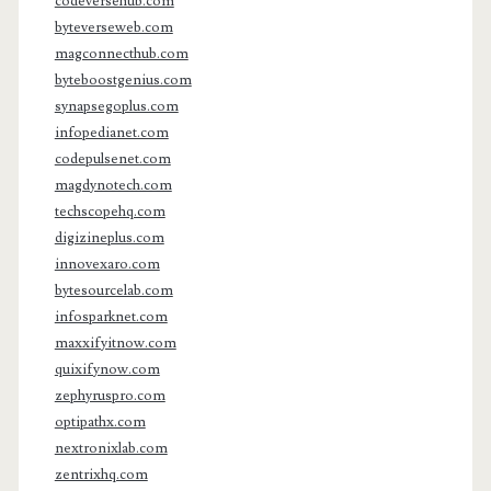
codeversehub.com
byteverseweb.com
magconnecthub.com
byteboostgenius.com
synapsegoplus.com
infopedianet.com
codepulsenet.com
magdynotech.com
techscopehq.com
digizineplus.com
innovexaro.com
bytesourcelab.com
infosparknet.com
maxxifyitnow.com
quixifynow.com
zephyruspro.com
optipathx.com
nextronixlab.com
zentrixhq.com