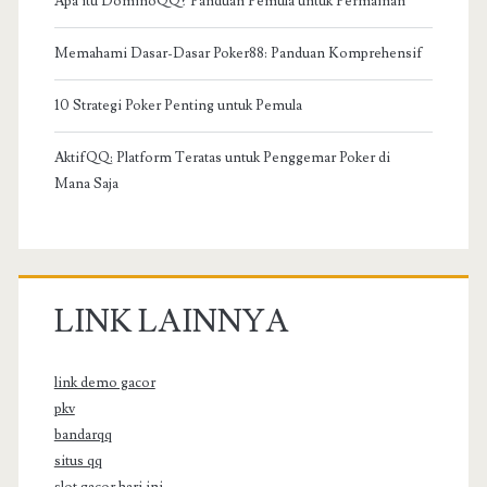
Apa itu DominoQQ? Panduan Pemula untuk Permainan
Memahami Dasar-Dasar Poker88: Panduan Komprehensif
10 Strategi Poker Penting untuk Pemula
AktifQQ: Platform Teratas untuk Penggemar Poker di
Mana Saja
LINK LAINNYA
link demo gacor
pkv
bandarqq
situs qq
slot gacor hari ini