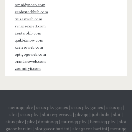
omnidynoco.com
zephyrtechhub.com
truzestweb.com
synapsexpert.com
zentarolab.com
quikbiznow.com
xceleroweb.com
optigogoweb.com
brandaroweb.com
zoomifyit.com
menuqq pkv
|
situs pkv games
|
situs pkv games
|
situs qq
|
slot
|
situs pkv
|
slot terpercaya
|
pkv qq
|
judi bola
|
slot
|
situs pkv
|
pkv
|
dominoqq
|
murniqq pkv
|
hematqq pkv
|
slot
gacor hari ini
|
slot gacor hari ini
|
slot gacor hari ini
|
menuqq