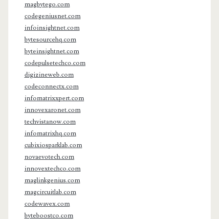
magbytego.com
codegeniusnet.com
infoinsightnet.com
bytesourcehq.com
byteinsightnet.com
codepulsetechco.com
digizineweb.com
codeconnectx.com
infomatrixxpert.com
innovexaronet.com
techvistanow.com
infomatrixhq.com
cubixiosparklab.com
novaevotech.com
innovextechco.com
maglinkgenius.com
magcircuitlab.com
codewavex.com
byteboostco.com