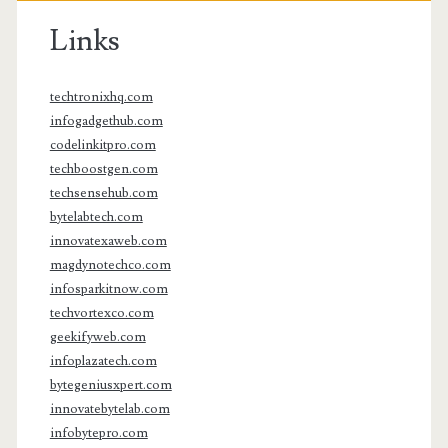
Links
techtronixhq.com
infogadgethub.com
codelinkitpro.com
techboostgen.com
techsensehub.com
bytelabtech.com
innovatexaweb.com
magdynotechco.com
infosparkitnow.com
techvortexco.com
geekifyweb.com
infoplazatech.com
bytegeniusxpert.com
innovatebytelab.com
infobytepro.com