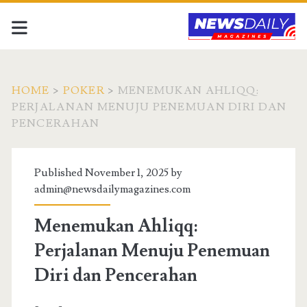
HOME
>
POKER
>
MENEMUKAN AHLIQQ:
PERJALANAN MENUJU PENEMUAN DIRI DAN
PENCERAHAN
Published November 1, 2025 by
admin@newsdailymagazines.com
Menemukan Ahliqq:
Perjalanan Menuju Penemuan
Diri dan Pencerahan