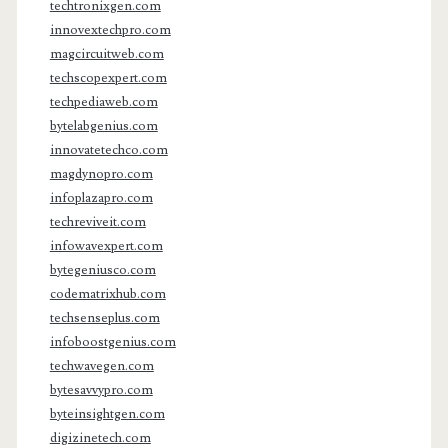
techtronixgen.com
innovextechpro.com
magcircuitweb.com
techscopexpert.com
techpediaweb.com
bytelabgenius.com
innovatetechco.com
magdynopro.com
infoplazapro.com
techreviveit.com
infowavexpert.com
bytegeniusco.com
codematrixhub.com
techsenseplus.com
infoboostgenius.com
techwavegen.com
bytesavvypro.com
byteinsightgen.com
digizinetech.com