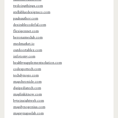
twdoingthings.com
stellabluedesignsco.com
paulsauthor.com
desirablecodeful.com
flexigennet.com
heronameclub.com
medmarket.io
outdoortablez.com
infotomy.com
healthysupplementsolution.com
codespottech.com
techdynogo.com
magchronicle.com
digipediatech.com
maglinkitnow.com
byteinsightweb.com
magdynogenius.com
magsynapselab.com