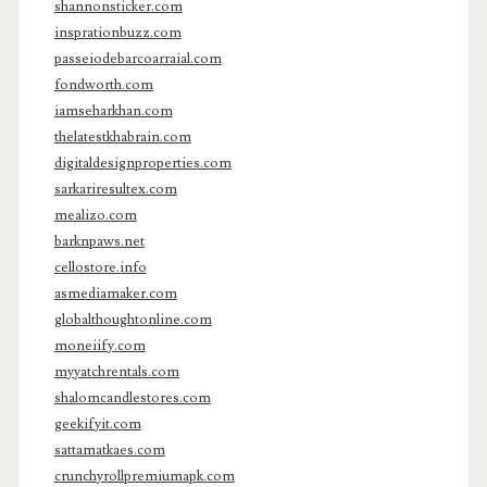
shannonsticker.com
insprationbuzz.com
passeiodebarcoarraial.com
fondworth.com
iamseharkhan.com
thelatestkhabrain.com
digitaldesignproperties.com
sarkariresultex.com
mealizo.com
barknpaws.net
cellostore.info
asmediamaker.com
globalthoughtonline.com
moneiify.com
myyatchrentals.com
shalomcandlestores.com
geekifyit.com
sattamatkaes.com
crunchyrollpremiumapk.com