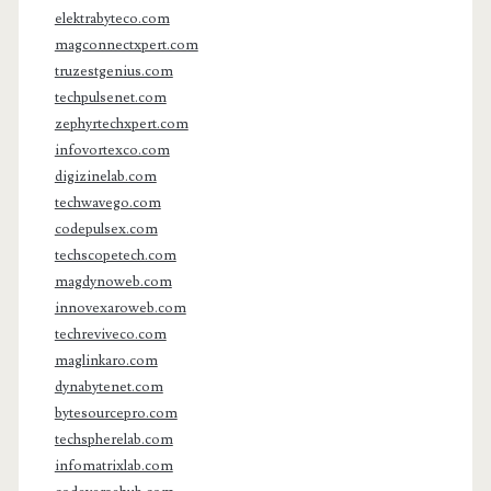
elektrabyteco.com
magconnectxpert.com
truzestgenius.com
techpulsenet.com
zephyrtechxpert.com
infovortexco.com
digizinelab.com
techwavego.com
codepulsex.com
techscopetech.com
magdynoweb.com
innovexaroweb.com
techreviveco.com
maglinkaro.com
dynabytenet.com
bytesourcepro.com
techspherelab.com
infomatrixlab.com