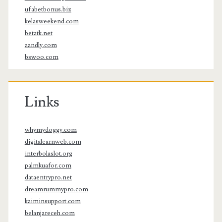
ufabetbonus.biz
kelasweekend.com
betatk.net
aandly.com
bswoo.com
Links
whymydoggy.com
digitalearnweb.com
interbolaslot.org
palmkuafor.com
dataentrypro.net
dreamrummypro.com
kaiminsupport.com
belanjareceh.com