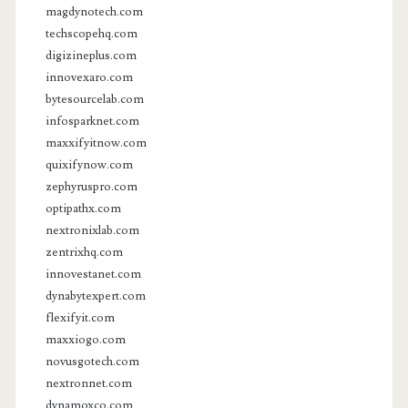
magdynotech.com
techscopehq.com
digizineplus.com
innovexaro.com
bytesourcelab.com
infosparknet.com
maxxifyitnow.com
quixifynow.com
zephyruspro.com
optipathx.com
nextronixlab.com
zentrixhq.com
innovestanet.com
dynabytexpert.com
flexifyit.com
maxxiogo.com
novusgotech.com
nextronnet.com
dynamoxco.com