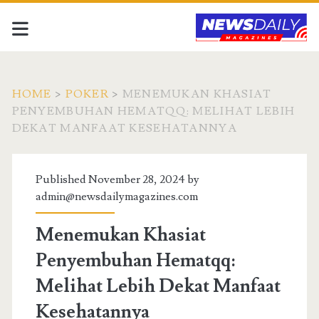
HOME
>
POKER
>
MENEMUKAN KHASIAT
PENYEMBUHAN HEMATQQ: MELIHAT LEBIH
DEKAT MANFAAT KESEHATANNYA
Published November 28, 2024 by
admin@newsdailymagazines.com
Menemukan Khasiat
Penyembuhan Hematqq:
Melihat Lebih Dekat Manfaat
Kesehatannya