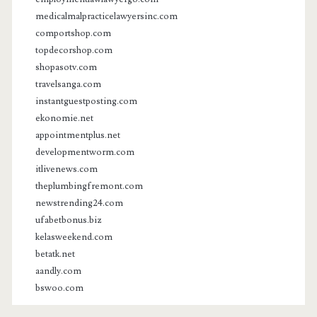
medicalmalpracticelawyersinc.com
comportshop.com
topdecorshop.com
shopasotv.com
travelsanga.com
instantguestposting.com
ekonomie.net
appointmentplus.net
developmentworm.com
itlivenews.com
theplumbingfremont.com
newstrending24.com
ufabetbonus.biz
kelasweekend.com
betatk.net
aandly.com
bswoo.com