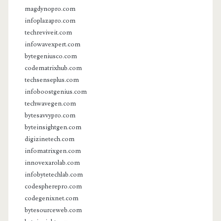
magdynopro.com
infoplazapro.com
techreviveit.com
infowavexpert.com
bytegeniusco.com
codematrixhub.com
techsenseplus.com
infoboostgenius.com
techwavegen.com
bytesavvypro.com
byteinsightgen.com
digizinetech.com
infomatrixgen.com
innovexarolab.com
infobytetechlab.com
codespherepro.com
codegenixnet.com
bytesourceweb.com