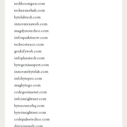
techboostgen.com
techsensehub.com
bytelabtech.com
innovatexaweb.com
magdynotechco.com
infosparkitnow.com
techvortexco.com
geekifyweb.com
infoplazatech.com
bytegeniusxpert.com
innovatebytelab.com
infobytepro.com
magbytego.com
codegeniusnet.com
infoinsightnet.com
bytesourcehq.com
byteinsightnet.com
codepulsetechco.com
digizineweb.com