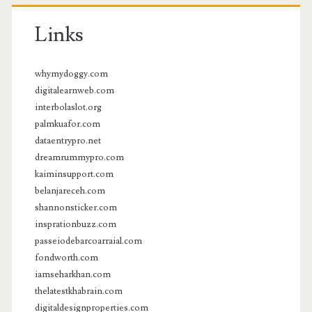
Links
whymydoggy.com
digitalearnweb.com
interbolaslot.org
palmkuafor.com
dataentrypro.net
dreamrummypro.com
kaiminsupport.com
belanjareceh.com
shannonsticker.com
insprationbuzz.com
passeiodebarcoarraial.com
fondworth.com
iamseharkhan.com
thelatestkhabrain.com
digitaldesignproperties.com