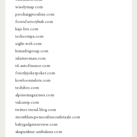
wiselymap.com
prochatgptonline.com
forexfactoryhub.com
kaja-live.com
techcompa.com
sight-web.com
himadrigroup.com
islamroman.com
td-autofinance.com
frienlyjokerpoker.com
kowloonnslots.com
techibro.com
alpinemagazines.com
vulcanrp.com
twitter-trend-blog.com
montblancpensonlineoutletsale.com
babygadgetsreview.com
akupunktur-ambulanz.com