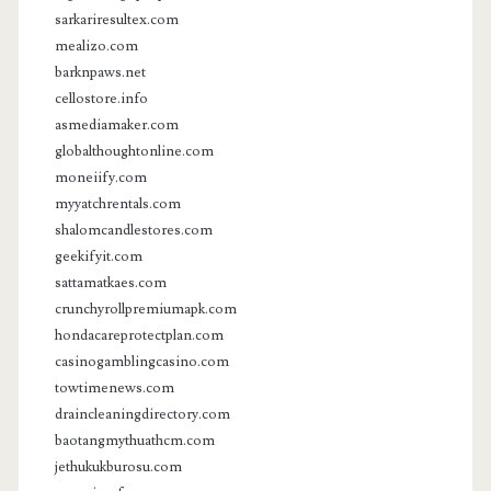
sarkariresultex.com
mealizo.com
barknpaws.net
cellostore.info
asmediamaker.com
globalthoughtonline.com
moneiify.com
myyatchrentals.com
shalomcandlestores.com
geekifyit.com
sattamatkaes.com
crunchyrollpremiumapk.com
hondacareprotectplan.com
casinogamblingcasino.com
towtimenews.com
draincleaningdirectory.com
baotangmythuathcm.com
jethukukburosu.com