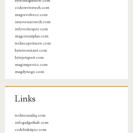
byteinsightnow.com
coderevivetech.com
magrevolveco.com
innovexarotech.com
infovortexpro.com
magcircuitplus.com
techscopeitnow.com
bytetronixnet.com
bytejetxpert.com
maginspectco.com
magdynogo.com
Links
techtronixhq.com
infogadgethub.com
codelinkitpro.com