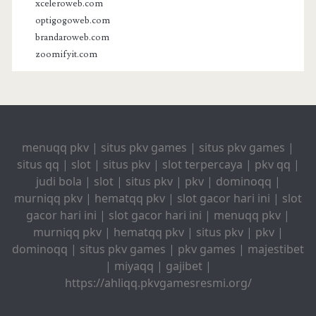
xceleroweb.com
optigogoweb.com
brandaroweb.com
zoomifyit.com
menuqq pkv
|
situs pkv games
|
situs pkv games
|
situs qq
|
slot
|
situs pkv
|
slot terpercaya
|
pkv qq
|
judi bola
|
slot
|
situs pkv
|
pkv
|
dominoqq
|
murniqq pkv
|
hematqq pkv
|
slot gacor hari ini
|
slot
gacor hari ini
|
slot gacor hari ini
|
menuqq pkv
|
murniqq pkv
|
hematqq pkv
|
situs pkv
|
pkv
|
dominoqq
|
situs pkv games
|
pkv games
|
majestibet
|
miyaqq
|
gajibet
|
https://ahliqq.pkvgamesresmi.org/