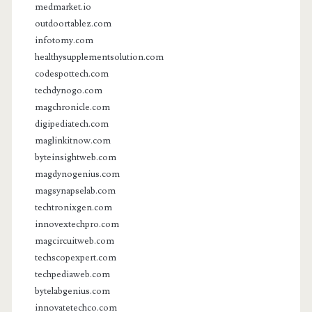
medmarket.io
outdoortablez.com
infotomy.com
healthysupplementsolution.com
codespottech.com
techdynogo.com
magchronicle.com
digipediatech.com
maglinkitnow.com
byteinsightweb.com
magdynogenius.com
magsynapselab.com
techtronixgen.com
innovextechpro.com
magcircuitweb.com
techscopexpert.com
techpediaweb.com
bytelabgenius.com
innovatetechco.com