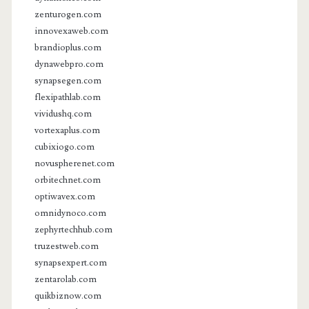
zenturogen.com
innovexaweb.com
brandioplus.com
dynawebpro.com
synapsegen.com
flexipathlab.com
vividushq.com
vortexaplus.com
cubixiogo.com
novuspherenet.com
orbitechnet.com
optiwavex.com
omnidynoco.com
zephyrtechhub.com
truzestweb.com
synapsexpert.com
zentarolab.com
quikbiznow.com