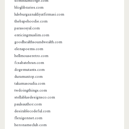
somniumforge.com
bloglibraries.com
luleburgaznakliyatfirmasi.com
thebapehoodie.com
parasosyal.com
enticingmuslim.com
goodhealthsoundwealth.com
elenapoems.com
hellmouseretro.com
fcsabatehran.com
dogemutants.com
duramaxtop.com
takamasoudia.com
twdoingthings.com
stellabluedesignsco.com
paulsauthor.com
desirablecodeful.com
flexigennet.com
heronameclub.com