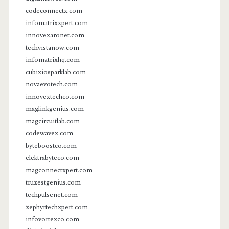
codeconnectx.com
infomatrixxpert.com
innovexaronet.com
techvistanow.com
infomatrixhq.com
cubixiosparklab.com
novaevotech.com
innovextechco.com
maglinkgenius.com
magcircuitlab.com
codewavex.com
byteboostco.com
elektrabyteco.com
magconnectxpert.com
truzestgenius.com
techpulsenet.com
zephyrtechxpert.com
infovortexco.com