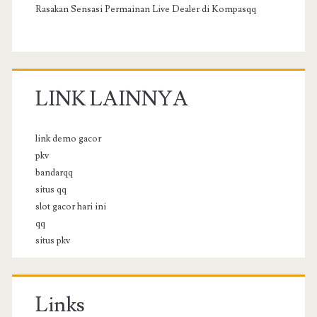
Rasakan Sensasi Permainan Live Dealer di Kompasqq
LINK LAINNYA
link demo gacor
pkv
bandarqq
situs qq
slot gacor hari ini
qq
situs pkv
Links