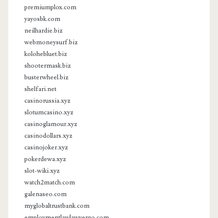
premiumplox.com
yayosbk.com
neilhardie.biz
webmoneysurf.biz
kolohebluet.biz
shootermask.biz
busterwheel.biz
shelfari.net
casinorussia.xyz
slotumcasino.xyz
casinoglamour.xyz
casinodollars.xyz
casinojoker.xyz
pokerdewa.xyz
slot-wiki.xyz
watch2match.com
galenaseo.com
myglobaltrustbank.com
employmentlawlawyergo.com