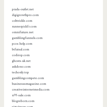
prada-outlet.net
digigrowthpro.com
colttrickle.com
runnerpickfr.com
omnifuture.net
gamblingfunnels.com
pcos-help.com
btfutsal.com
codirop.com
ghosts-uk.net
askdono.com
techonly.top
gamblingcompete.com
businesssmagazine.com
creativeinternetmedia.com
n95-sale.com
blogreborn.com
virtcitnow.com