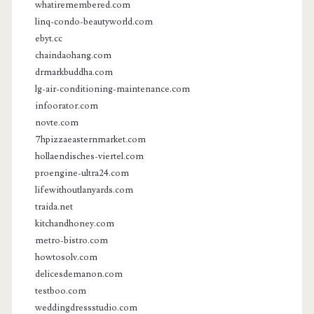
whatiremembered.com
linq-condo-beautyworld.com
ebyt.cc
chaindaohang.com
drmarkbuddha.com
lg-air-conditioning-maintenance.com
infoorator.com
novte.com
7hpizzaeasternmarket.com
hollaendisches-viertel.com
proengine-ultra24.com
lifewithoutlanyards.com
traida.net
kitchandhoney.com
metro-bistro.com
howtosolv.com
delicesdemanon.com
testboo.com
weddingdressstudio.com