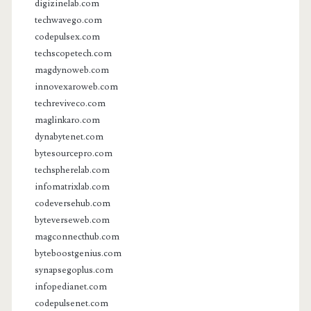
digizinelab.com
techwavego.com
codepulsex.com
techscopetech.com
magdynoweb.com
innovexaroweb.com
techreviveco.com
maglinkaro.com
dynabytenet.com
bytesourcepro.com
techspherelab.com
infomatrixlab.com
codeversehub.com
byteverseweb.com
magconnecthub.com
byteboostgenius.com
synapsegoplus.com
infopedianet.com
codepulsenet.com