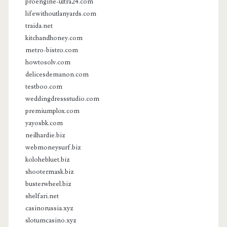
proengine-ultra24.com
lifewithoutlanyards.com
traida.net
kitchandhoney.com
metro-bistro.com
howtosolv.com
delicesdemanon.com
testboo.com
weddingdressstudio.com
premiumplox.com
yayosbk.com
neilhardie.biz
webmoneysurf.biz
kolohebluet.biz
shootermask.biz
busterwheel.biz
shelfari.net
casinorussia.xyz
slotumcasino.xyz