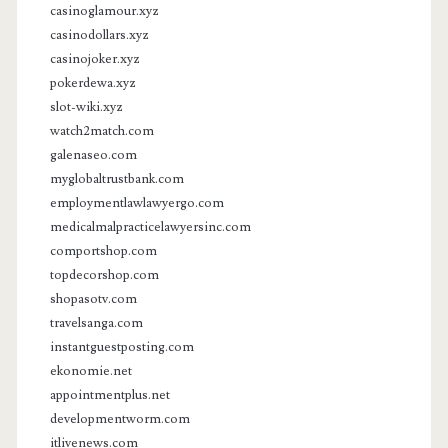
casinoglamour.xyz
casinodollars.xyz
casinojoker.xyz
pokerdewa.xyz
slot-wiki.xyz
watch2match.com
galenaseo.com
myglobaltrustbank.com
employmentlawlawyergo.com
medicalmalpracticelawyersinc.com
comportshop.com
topdecorshop.com
shopasotv.com
travelsanga.com
instantguestposting.com
ekonomie.net
appointmentplus.net
developmentworm.com
itlivenews.com