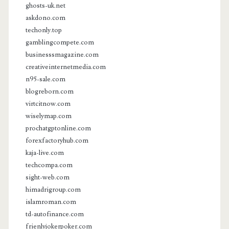
ghosts-uk.net
askdono.com
techonly.top
gamblingcompete.com
businesssmagazine.com
creativeinternetmedia.com
n95-sale.com
blogreborn.com
virtcitnow.com
wiselymap.com
prochatgptonline.com
forexfactoryhub.com
kaja-live.com
techcompa.com
sight-web.com
himadrigroup.com
islamroman.com
td-autofinance.com
frienlyjokerpoker.com