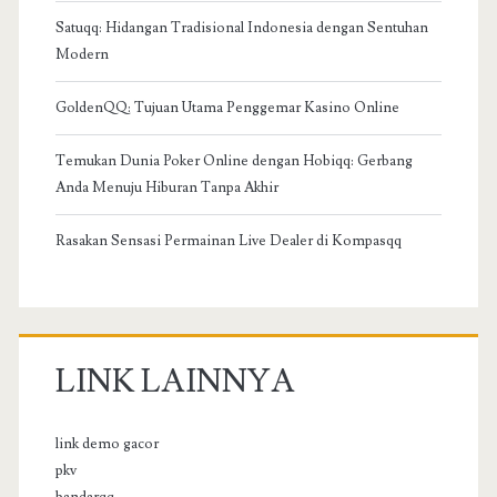
Satuqq: Hidangan Tradisional Indonesia dengan Sentuhan
Modern
GoldenQQ: Tujuan Utama Penggemar Kasino Online
Temukan Dunia Poker Online dengan Hobiqq: Gerbang
Anda Menuju Hiburan Tanpa Akhir
Rasakan Sensasi Permainan Live Dealer di Kompasqq
LINK LAINNYA
link demo gacor
pkv
bandarqq