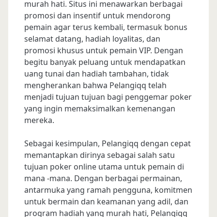
murah hati. Situs ini menawarkan berbagai
promosi dan insentif untuk mendorong
pemain agar terus kembali, termasuk bonus
selamat datang, hadiah loyalitas, dan
promosi khusus untuk pemain VIP. Dengan
begitu banyak peluang untuk mendapatkan
uang tunai dan hadiah tambahan, tidak
mengherankan bahwa Pelangiqq telah
menjadi tujuan tujuan bagi penggemar poker
yang ingin memaksimalkan kemenangan
mereka.
Sebagai kesimpulan, Pelangiqq dengan cepat
memantapkan dirinya sebagai salah satu
tujuan poker online utama untuk pemain di
mana -mana. Dengan berbagai permainan,
antarmuka yang ramah pengguna, komitmen
untuk bermain dan keamanan yang adil, dan
program hadiah yang murah hati, Pelangiqq