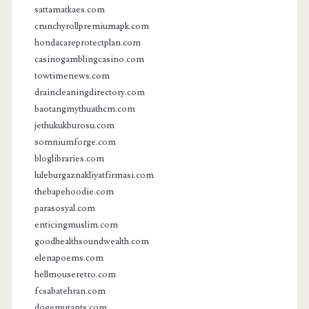
sattamatkaes.com
crunchyrollpremiumapk.com
hondacareprotectplan.com
casinogamblingcasino.com
towtimenews.com
draincleaningdirectory.com
baotangmythuathcm.com
jethukukburosu.com
somniumforge.com
bloglibraries.com
luleburgaznakliyatfirmasi.com
thebapehoodie.com
parasosyal.com
enticingmuslim.com
goodhealthsoundwealth.com
elenapoems.com
hellmouseretro.com
fcsabatehran.com
dogemutants.com