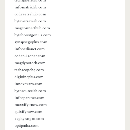
techspherelab.com
infomatrixlab.com
codeversehub.com
byteverseweb.com
magconnecthub.com
byteboostgenius.com
synapsegoplus.com
infopedianet.com
codepulsenet.com
magdynotech.com
techscopehq.com
digizineplus.com
innovexaro.com
bytesourcelab.com
infosparknet.com
maxxifyitnow.com
quixifynow.com
zephyruspro.com
optipathx.com