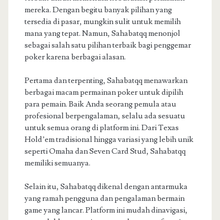
mereka. Dengan begitu banyak pilihan yang
tersedia di pasar, mungkin sulit untuk memilih
mana yang tepat. Namun, Sahabatqq menonjol
sebagai salah satu pilihan terbaik bagi penggemar
poker karena berbagai alasan.
Pertama dan terpenting, Sahabatqq menawarkan
berbagai macam permainan poker untuk dipilih
para pemain. Baik Anda seorang pemula atau
profesional berpengalaman, selalu ada sesuatu
untuk semua orang di platform ini. Dari Texas
Hold’em tradisional hingga variasi yang lebih unik
seperti Omaha dan Seven Card Stud, Sahabatqq
memiliki semuanya.
Selain itu, Sahabatqq dikenal dengan antarmuka
yang ramah pengguna dan pengalaman bermain
game yang lancar. Platform ini mudah dinavigasi,