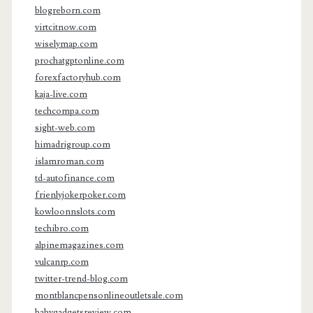
blogreborn.com
virtcitnow.com
wiselymap.com
prochatgptonline.com
forexfactoryhub.com
kaja-live.com
techcompa.com
sight-web.com
himadrigroup.com
islamroman.com
td-autofinance.com
frienlyjokerpoker.com
kowloonnslots.com
techibro.com
alpinemagazines.com
vulcanrp.com
twitter-trend-blog.com
montblancpensonlineoutletsale.com
babygadgetsreview.com