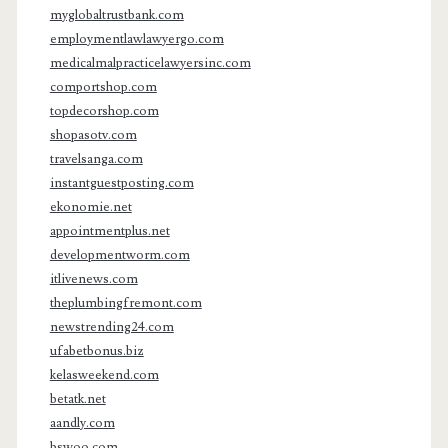
myglobaltrustbank.com
employmentlawlawyergo.com
medicalmalpracticelawyersinc.com
comportshop.com
topdecorshop.com
shopasotv.com
travelsanga.com
instantguestposting.com
ekonomie.net
appointmentplus.net
developmentworm.com
itlivenews.com
theplumbingfremont.com
newstrending24.com
ufabetbonus.biz
kelasweekend.com
betatk.net
aandly.com
bswoo.com