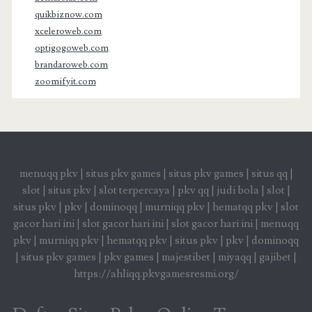
quikbiznow.com
xceleroweb.com
optigogoweb.com
brandaroweb.com
zoomifyit.com
menuqq pkv
|
situs pkv games
|
situs pkv games
|
situs qq
|
slot
|
situs pkv
|
slot terpercaya
|
pkv qq
|
judi bola
|
slot
|
situs pkv
|
pkv
|
dominoqq
|
murniqq pkv
|
hematqq pkv
|
slot
gacor hari ini
|
slot gacor hari ini
|
slot gacor hari ini
|
menuqq
pkv
|
murniqq pkv
|
hematqq pkv
|
situs pkv
|
pkv
|
dominoqq
|
situs pkv games
|
pkv games
|
majestibet
|
miyaqq
|
gajibet
|
https://ahliqq.pkvgamesresmi.org/