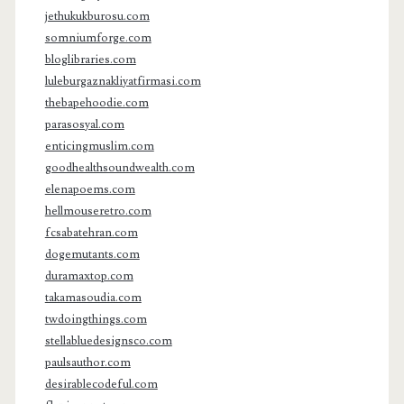
jethukukburosu.com
somniumforge.com
bloglibraries.com
luleburgaznakliyatfirmasi.com
thebapehoodie.com
parasosyal.com
enticingmuslim.com
goodhealthsoundwealth.com
elenapoems.com
hellmouseretro.com
fcsabatehran.com
dogemutants.com
duramaxtop.com
takamasoudia.com
twdoingthings.com
stellabluedesignsco.com
paulsauthor.com
desirablecodeful.com