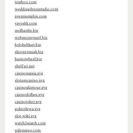
testboo.com
weddingdressstudio.com
premiumplox.com
yayosbk.com
neilhardie.biz
webmoneysurf.biz
kolohebluet.biz
shootermask.biz
busterwheel.biz
shelfari.net
casinorussia.xyz
slotumcasino.xyz
casinoglamour.xyz
casinodollars.xyz
casinojoker.xyz
pokerdewa.xyz
slot-wiki.xyz
watch2match.com
galenaseo.com