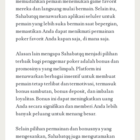
memudahkan pemain menemukan game favorit
mereka dan langsung mulai bermain. Selain itu,
Sahabatqq menawarkan aplikasi seluler untuk
pemain yang lebih suka bermain saat bepergian,
memastikan Anda dapat menikmati permainan
poker favorit Anda kapan saja, di mana saja.
Alasan lain mengapa Sahabatqq menjadi pilihan
terbaik bagi penggemar poker adalah bonus dan
promosinya yang melimpah. Platform ini
menawarkan berbagai insentif untuk membuat
pemain tetap terlibat dan termotivasi, termasuk
bonus sambutan, bonus deposit, dan imbalan
loyalitas. Bonus ini dapat meningkatkan uang
Anda secara signifikan dan memberi Anda lebih
banyak peluang untuk menang besar.
Selain pilihan permainan dan bonusnya yang
mengesankan, Sahabatqq juga mengutamakan