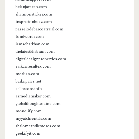
belanjareceh.com
shannonsticker.com
insprationbuzz.com
passeiodebarcoarraial.com
fondworth.com
iamseharkhan.com
thelatestkhabrain.com
digitaldesignproperties.com
sarkariresultex.com
mealizo.com
barknpaws.net
cellostore.info
asmediamaker.com
globalthoughtonline.com
moneiify.com
myyatchrentals.com
shalomcandlestores.com
geekifyit.com