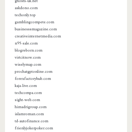
ghosts-uk.net
askdono.com
techonly.top
gamblingcompete.com
businesssmagazine.com
creativeinternetmedia.com
n95-sale.com
blogreborn.com
virtcitnow.com
wiselymap.com
prochatgptonline.com
forexfactoryhub.com
kaja-live.com
techcompa.com
sight-web.com
himadrigroup.com
islamroman.com
td-autofinance.com
frienlyjokerpoker.com