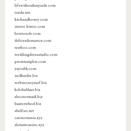
lifewithoutlanyards.com
traida.net
kitchandhoney.com
metro-bistro.com
howtosolv.com
delicesdemanon.com
testboo.com
weddingdressstudio.com
premiumplox.com
yayosbk.com
neilhardie.biz
webmoneysurf.biz
kolohebluet.biz
shootermask.biz
busterwheel.biz
shelfari.net
casinorussia.xyz
slotumcasino.xyz