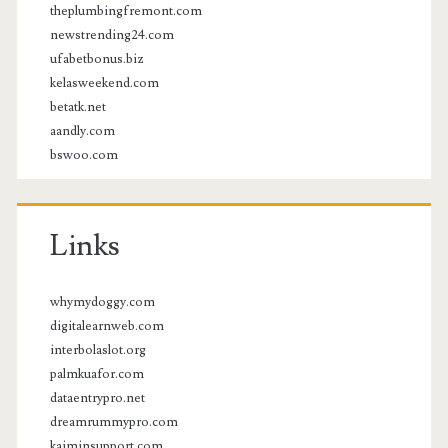
theplumbingfremont.com
newstrending24.com
ufabetbonus.biz
kelasweekend.com
betatk.net
aandly.com
bswoo.com
Links
whymydoggy.com
digitalearnweb.com
interbolaslot.org
palmkuafor.com
dataentrypro.net
dreamrummypro.com
kaiminsupport.com