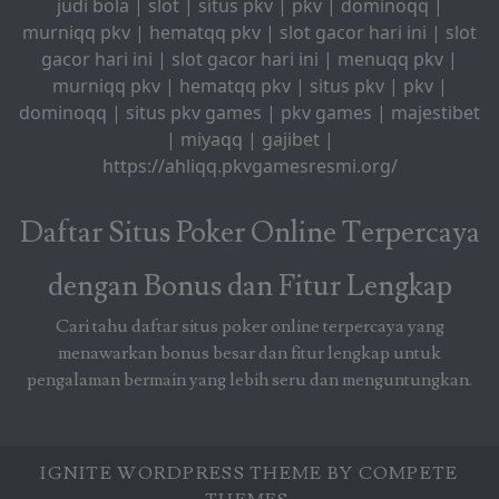
judi bola
|
slot
|
situs pkv
|
pkv
|
dominoqq
|
murniqq pkv
|
hematqq pkv
|
slot gacor hari ini
|
slot
gacor hari ini
|
slot gacor hari ini
|
menuqq pkv
|
murniqq pkv
|
hematqq pkv
|
situs pkv
|
pkv
|
dominoqq
|
situs pkv games
|
pkv games
|
majestibet
|
miyaqq
|
gajibet
|
https://ahliqq.pkvgamesresmi.org/
Daftar Situs Poker Online Terpercaya
dengan Bonus dan Fitur Lengkap
Cari tahu daftar situs poker online terpercaya yang
menawarkan bonus besar dan fitur lengkap untuk
pengalaman bermain yang lebih seru dan menguntungkan.
IGNITE WORDPRESS THEME
BY COMPETE