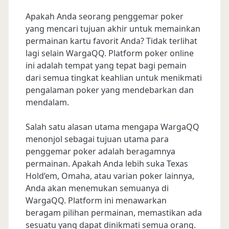
Apakah Anda seorang penggemar poker
yang mencari tujuan akhir untuk memainkan
permainan kartu favorit Anda? Tidak terlihat
lagi selain WargaQQ. Platform poker online
ini adalah tempat yang tepat bagi pemain
dari semua tingkat keahlian untuk menikmati
pengalaman poker yang mendebarkan dan
mendalam.
Salah satu alasan utama mengapa WargaQQ
menonjol sebagai tujuan utama para
penggemar poker adalah beragamnya
permainan. Apakah Anda lebih suka Texas
Hold’em, Omaha, atau varian poker lainnya,
Anda akan menemukan semuanya di
WargaQQ. Platform ini menawarkan
beragam pilihan permainan, memastikan ada
sesuatu yang dapat dinikmati semua orang.