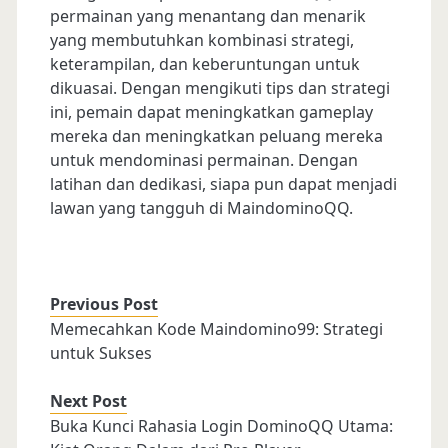
permainan yang menantang dan menarik
yang membutuhkan kombinasi strategi,
keterampilan, dan keberuntungan untuk
dikuasai. Dengan mengikuti tips dan strategi
ini, pemain dapat meningkatkan gameplay
mereka dan meningkatkan peluang mereka
untuk mendominasi permainan. Dengan
latihan dan dedikasi, siapa pun dapat menjadi
lawan yang tangguh di MaindominoQQ.
Previous Post
Memecahkan Kode Maindomino99: Strategi
untuk Sukses
Next Post
Buka Kunci Rahasia Login DominoQQ Utama: