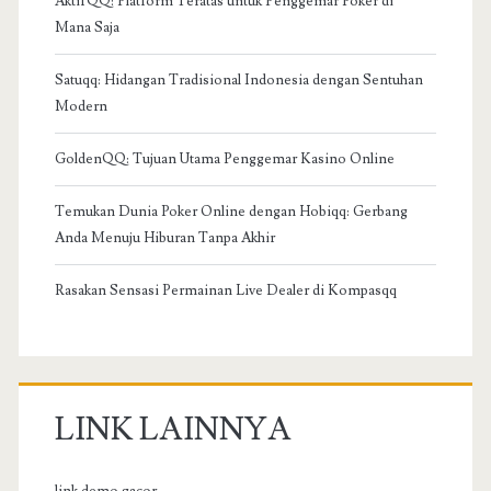
AktifQQ: Platform Teratas untuk Penggemar Poker di
Mana Saja
Satuqq: Hidangan Tradisional Indonesia dengan Sentuhan
Modern
GoldenQQ: Tujuan Utama Penggemar Kasino Online
Temukan Dunia Poker Online dengan Hobiqq: Gerbang
Anda Menuju Hiburan Tanpa Akhir
Rasakan Sensasi Permainan Live Dealer di Kompasqq
LINK LAINNYA
link demo gacor