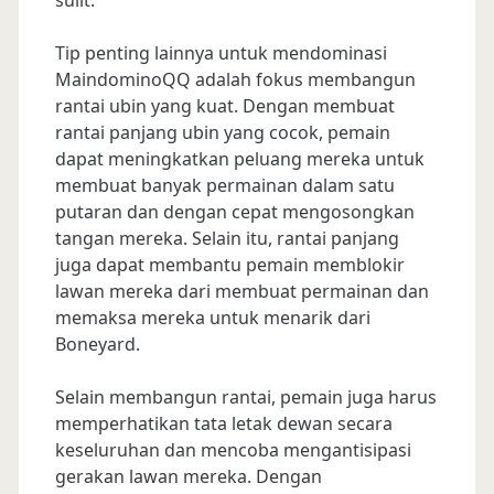
sulit.
Tip penting lainnya untuk mendominasi
MaindominoQQ adalah fokus membangun
rantai ubin yang kuat. Dengan membuat
rantai panjang ubin yang cocok, pemain
dapat meningkatkan peluang mereka untuk
membuat banyak permainan dalam satu
putaran dan dengan cepat mengosongkan
tangan mereka. Selain itu, rantai panjang
juga dapat membantu pemain memblokir
lawan mereka dari membuat permainan dan
memaksa mereka untuk menarik dari
Boneyard.
Selain membangun rantai, pemain juga harus
memperhatikan tata letak dewan secara
keseluruhan dan mencoba mengantisipasi
gerakan lawan mereka. Dengan