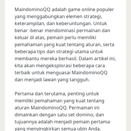
MaindominoQQ adalah game online populer
yang menggabungkan elemen strategi,
keterampilan, dan keberuntungan. Untuk
benar -benar mendominasi permainan dan
keluar di atas, pemain perlu memiliki
pemahaman yang kuat tentang aturan, serta
beberapa tips dan strategi utama untuk
membantu mereka berhasil. Dalam artikel ini,
kita akan mengeksplorasi beberapa cara
terbaik untuk menguasai MaindominoQQ
dan menjadi lawan yang tangguh.
Pertama dan terutama, penting untuk
memiliki pemahaman yang kuat tentang
aturan MaindominoQQ. Permainan ini
dimainkan dengan satu set domino, dan
tujuannya adalah menjadi pemain pertama
yang menyingkirkan semua ubin Anda.