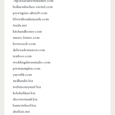
7hpizzaeasternmarket.com
hollaendisches-viertel.com
proengine-ultra24.com
lifewithoutlanyards.com
traida.net
kitchandhoney.com
metro-bistro.com
howtosolv.com
delicesdemanon.com
testboo.com
weddingdressstudio.com
premiumplox.com
yayosbk.com
neilhardie.biz
webmoneysurf.biz
kolohebluet.biz
shootermask.biz
busterwheel.biz
shelfari.net