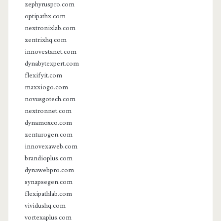
zephyruspro.com
optipathx.com
nextronixlab.com
zentrixhq.com
innovestanet.com
dynabytexpert.com
flexifyit.com
maxxiogo.com
novusgotech.com
nextronnet.com
dynamoxco.com
zenturogen.com
innovexaweb.com
brandioplus.com
dynawebpro.com
synapsegen.com
flexipathlab.com
vividushq.com
vortexaplus.com