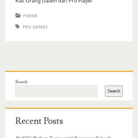
Kiat Orang Dalam dari Pro Player
POKER
PKV GAMES
Primary
Sidebar
Search
Search
Recent Posts