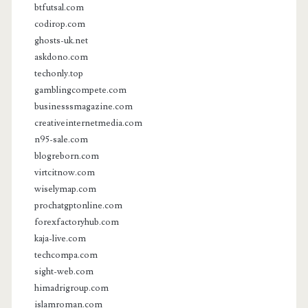
btfutsal.com
codirop.com
ghosts-uk.net
askdono.com
techonly.top
gamblingcompete.com
businesssmagazine.com
creativeinternetmedia.com
n95-sale.com
blogreborn.com
virtcitnow.com
wiselymap.com
prochatgptonline.com
forexfactoryhub.com
kaja-live.com
techcompa.com
sight-web.com
himadrigroup.com
islamroman.com