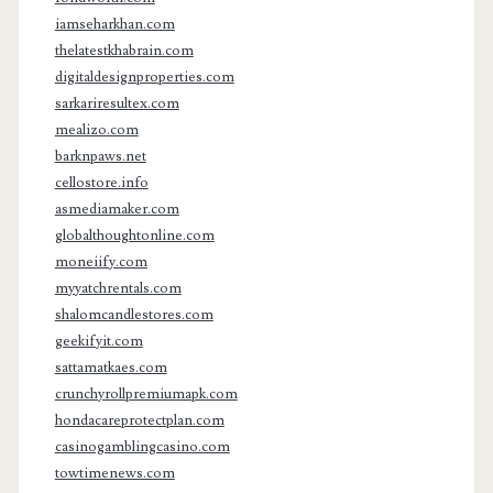
iamseharkhan.com
thelatestkhabrain.com
digitaldesignproperties.com
sarkariresultex.com
mealizo.com
barknpaws.net
cellostore.info
asmediamaker.com
globalthoughtonline.com
moneiify.com
myyatchrentals.com
shalomcandlestores.com
geekifyit.com
sattamatkaes.com
crunchyrollpremiumapk.com
hondacareprotectplan.com
casinogamblingcasino.com
towtimenews.com