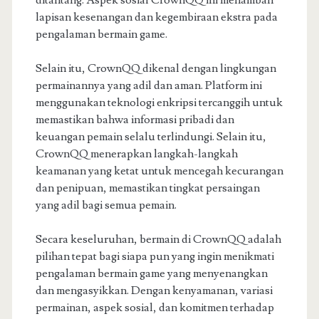
ditantang. Aspek sosial CrownQQ ini menambah
lapisan kesenangan dan kegembiraan ekstra pada
pengalaman bermain game.
Selain itu, CrownQQ dikenal dengan lingkungan
permainannya yang adil dan aman. Platform ini
menggunakan teknologi enkripsi tercanggih untuk
memastikan bahwa informasi pribadi dan
keuangan pemain selalu terlindungi. Selain itu,
CrownQQ menerapkan langkah-langkah
keamanan yang ketat untuk mencegah kecurangan
dan penipuan, memastikan tingkat persaingan
yang adil bagi semua pemain.
Secara keseluruhan, bermain di CrownQQ adalah
pilihan tepat bagi siapa pun yang ingin menikmati
pengalaman bermain game yang menyenangkan
dan mengasyikkan. Dengan kenyamanan, variasi
permainan, aspek sosial, dan komitmen terhadap