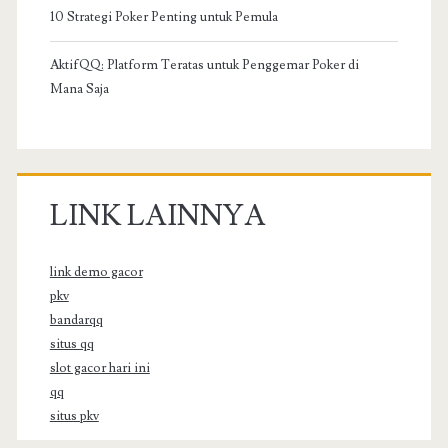
10 Strategi Poker Penting untuk Pemula
AktifQQ: Platform Teratas untuk Penggemar Poker di
Mana Saja
LINK LAINNYA
link demo gacor
pkv
bandarqq
situs qq
slot gacor hari ini
qq
situs pkv