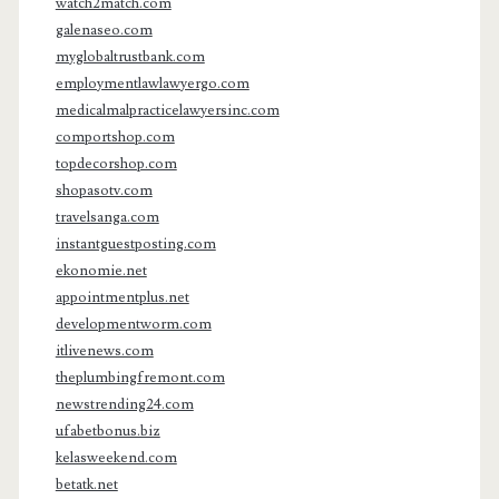
watch2match.com
galenaseo.com
myglobaltrustbank.com
employmentlawlawyergo.com
medicalmalpracticelawyersinc.com
comportshop.com
topdecorshop.com
shopasotv.com
travelsanga.com
instantguestposting.com
ekonomie.net
appointmentplus.net
developmentworm.com
itlivenews.com
theplumbingfremont.com
newstrending24.com
ufabetbonus.biz
kelasweekend.com
betatk.net