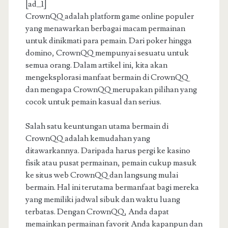
[ad_1]
CrownQQ adalah platform game online populer
yang menawarkan berbagai macam permainan
untuk dinikmati para pemain. Dari poker hingga
domino, CrownQQ mempunyai sesuatu untuk
semua orang. Dalam artikel ini, kita akan
mengeksplorasi manfaat bermain di CrownQQ
dan mengapa CrownQQ merupakan pilihan yang
cocok untuk pemain kasual dan serius.
Salah satu keuntungan utama bermain di
CrownQQ adalah kemudahan yang
ditawarkannya. Daripada harus pergi ke kasino
fisik atau pusat permainan, pemain cukup masuk
ke situs web CrownQQ dan langsung mulai
bermain. Hal ini terutama bermanfaat bagi mereka
yang memiliki jadwal sibuk dan waktu luang
terbatas. Dengan CrownQQ, Anda dapat
memainkan permainan favorit Anda kapanpun dan