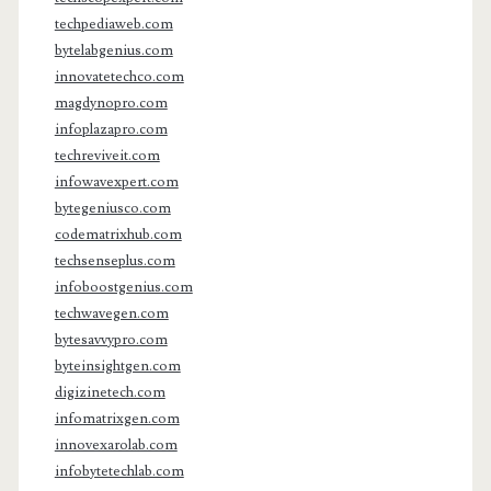
techpediaweb.com
bytelabgenius.com
innovatetechco.com
magdynopro.com
infoplazapro.com
techreviveit.com
infowavexpert.com
bytegeniusco.com
codematrixhub.com
techsenseplus.com
infoboostgenius.com
techwavegen.com
bytesavvypro.com
byteinsightgen.com
digizinetech.com
infomatrixgen.com
innovexarolab.com
infobytetechlab.com