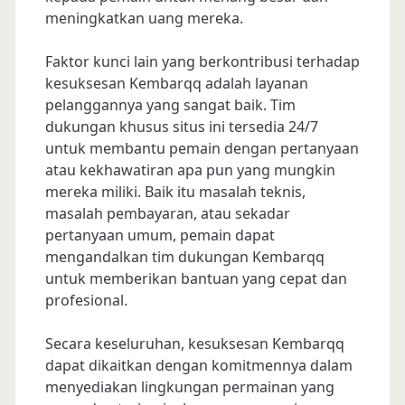
meningkatkan uang mereka.
Faktor kunci lain yang berkontribusi terhadap
kesuksesan Kembarqq adalah layanan
pelanggannya yang sangat baik. Tim
dukungan khusus situs ini tersedia 24/7
untuk membantu pemain dengan pertanyaan
atau kekhawatiran apa pun yang mungkin
mereka miliki. Baik itu masalah teknis,
masalah pembayaran, atau sekadar
pertanyaan umum, pemain dapat
mengandalkan tim dukungan Kembarqq
untuk memberikan bantuan yang cepat dan
profesional.
Secara keseluruhan, kesuksesan Kembarqq
dapat dikaitkan dengan komitmennya dalam
menyediakan lingkungan permainan yang