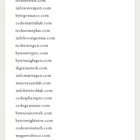
techreviveit.com
infowavexpert.com
bytegeniusco.com
codematrixhub.com
techsenseplus.com
infoboostgenius.com
techwavegen.com
bytesavvypro.com
byteinsightgen.com
digizinetech.com
infomatrixgen.com
innovexarolab.com
infobytetechlab.com
codespherepro.com
codegenixnet.com
bytesourceweb.com
byteinsightnow.com
coderevivetech.com
magrevolveco.com