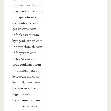
innovatexaweb.com
magdynotechco.com
infosparkitnow.com
techvortexco.com
geekifyweb.com
infoplazatech.com
bytegeniusxpert.com
innovatebytelab.com
infobytepro.com
magbytego.com
codegeniusnet.com
infoinsightnet.com
bytesourcehq.com
byteinsightnet.com
codepulsetechco.com
digizineweb.com
codeconnectx.com
infomatrixxpert.com