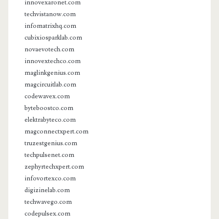
innovexaronet.com
techvistanow.com
infomatrixhq.com
cubixiosparklab.com
novaevotech.com
innovextechco.com
maglinkgenius.com
magcircuitlab.com
codewavex.com
byteboostco.com
elektrabyteco.com
magconnectxpert.com
truzestgenius.com
techpulsenet.com
zephyrtechxpert.com
infovortexco.com
digizinelab.com
techwavego.com
codepulsex.com