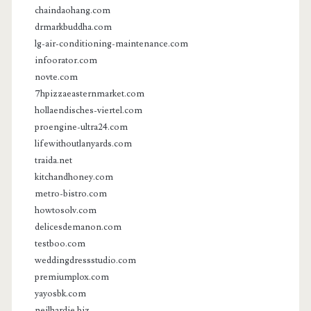
chaindaohang.com
drmarkbuddha.com
lg-air-conditioning-maintenance.com
infoorator.com
novte.com
7hpizzaeasternmarket.com
hollaendisches-viertel.com
proengine-ultra24.com
lifewithoutlanyards.com
traida.net
kitchandhoney.com
metro-bistro.com
howtosolv.com
delicesdemanon.com
testboo.com
weddingdressstudio.com
premiumplox.com
yayosbk.com
neilhardie.biz