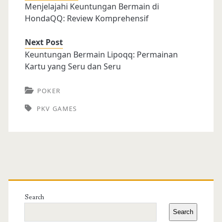
Menjelajahi Keuntungan Bermain di
HondaQQ: Review Komprehensif
Next Post
Keuntungan Bermain Lipoqq: Permainan
Kartu yang Seru dan Seru
POKER
PKV GAMES
Primary
Sidebar
Search
Search