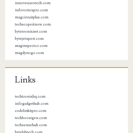
innovexarotech.com
infovortexpro.com
magcircuitplus.com
techscopeitnow.com
bytetronixnet.com
bytejetxpert.com
maginspectco.com
magdynogo.com
Links
techtronixhq.com
infogadgethub.com
codelinkitpro.com
techboostgen.com
techsensehub.com
bytelabtech.com