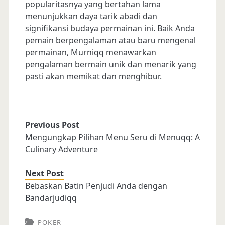
popularitasnya yang bertahan lama
menunjukkan daya tarik abadi dan
signifikansi budaya permainan ini. Baik Anda
pemain berpengalaman atau baru mengenal
permainan, Murniqq menawarkan
pengalaman bermain unik dan menarik yang
pasti akan memikat dan menghibur.
Previous Post
Mengungkap Pilihan Menu Seru di Menuqq: A
Culinary Adventure
Next Post
Bebaskan Batin Penjudi Anda dengan
Bandarjudiqq
POKER