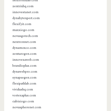
nextronixlab.com
zentrixhq.com
innovestanet.com
dynabytexpert.com
flexifyit.com
maxxiogo.com
novusgotech.com
nextronnet.com
dynamoxco.com
zenturogen.com
innovexaweb.com
brandioplus.com
dynawebpro.com
synapsegen.com
flexipathlab.com
vividushq.com
vortexaplus.com
cubixiogo.com
novuspherenet.com