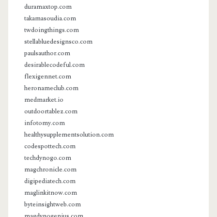
duramaxtop.com
takamasoudia.com
twdoingthings.com
stellabluedesignsco.com
paulsauthor.com
desirablecodeful.com
flexigennet.com
heronameclub.com
medmarket.io
outdoortablez.com
infotomy.com
healthysupplementsolution.com
codespottech.com
techdynogo.com
magchronicle.com
digipediatech.com
maglinkitnow.com
byteinsightweb.com
magdynogenius.com