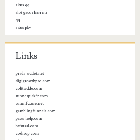
situs qq
slot gacor hari ini
qq
situs pkv
Links
prada-outlet.net
digigrowthpro.com
colttrickle.com
runnerpickfr.com
omnifuture.net
gamblingfunnels.com
pcos-help.com
btfutsal.com
codirop.com