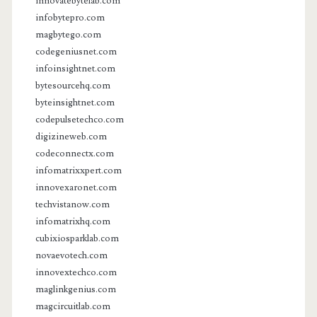
innovatebytelab.com
infobytepro.com
magbytego.com
codegeniusnet.com
infoinsightnet.com
bytesourcehq.com
byteinsightnet.com
codepulsetechco.com
digizineweb.com
codeconnectx.com
infomatrixxpert.com
innovexaronet.com
techvistanow.com
infomatrixhq.com
cubixiosparklab.com
novaevotech.com
innovextechco.com
maglinkgenius.com
magcircuitlab.com