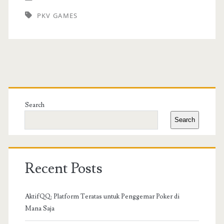
PKV GAMES
Primary
Sidebar
Search
Search
Recent Posts
AktifQQ: Platform Teratas untuk Penggemar Poker di
Mana Saja