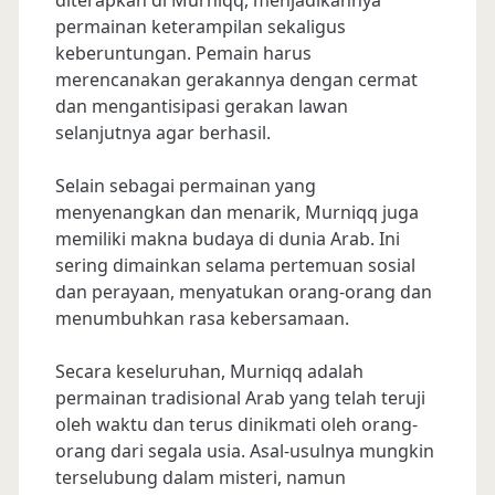
diterapkan di Murniqq, menjadikannya
permainan keterampilan sekaligus
keberuntungan. Pemain harus
merencanakan gerakannya dengan cermat
dan mengantisipasi gerakan lawan
selanjutnya agar berhasil.
Selain sebagai permainan yang
menyenangkan dan menarik, Murniqq juga
memiliki makna budaya di dunia Arab. Ini
sering dimainkan selama pertemuan sosial
dan perayaan, menyatukan orang-orang dan
menumbuhkan rasa kebersamaan.
Secara keseluruhan, Murniqq adalah
permainan tradisional Arab yang telah teruji
oleh waktu dan terus dinikmati oleh orang-
orang dari segala usia. Asal-usulnya mungkin
terselubung dalam misteri, namun