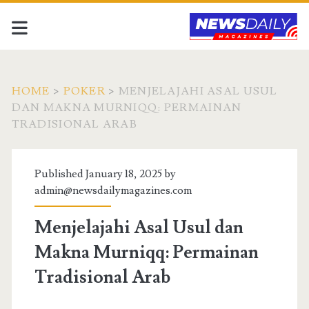
HOME
>
POKER
>
MENJELAJAHI ASAL USUL
DAN MAKNA MURNIQQ: PERMAINAN
TRADISIONAL ARAB
Published January 18, 2025 by
admin@newsdailymagazines.com
Menjelajahi Asal Usul dan
Makna Murniqq: Permainan
Tradisional Arab