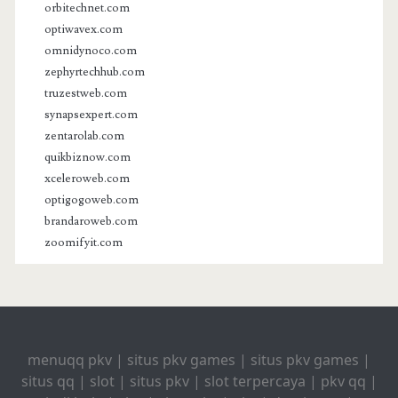
orbitechnet.com
optiwavex.com
omnidynoco.com
zephyrtechhub.com
truzestweb.com
synapsexpert.com
zentarolab.com
quikbiznow.com
xceleroweb.com
optigogoweb.com
brandaroweb.com
zoomifyit.com
menuqq pkv
|
situs pkv games
|
situs pkv games
|
situs qq
|
slot
|
situs pkv
|
slot terpercaya
|
pkv qq
|